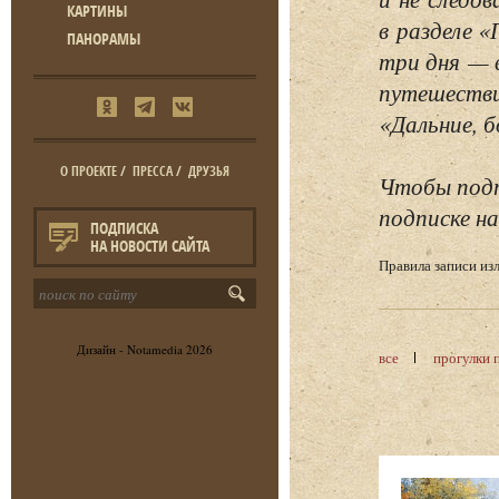
КАРТИНЫ
в разделе 
ПАНОРАМЫ
три дня — 
путешестви
«Дальние, б
О ПРОЕКТЕ
/
ПРЕССА
/
ДРУЗЬЯ
Чтобы подп
подписке на
ПОДПИСКА
НА НОВОСТИ САЙТА
Правила записи и
Дизайн -
Notamedia
2026
все
прогулки 