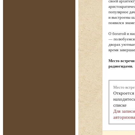
своей архитект
аристократичес
популярное дач
и выстроены шл
появился знам
О богатой и на
— полюбуемся 
дворах уютные 
время завершае
Место встречи
радиогидами.
Место встре
Откроется 
находитесь
списке
Для запис
авторизова