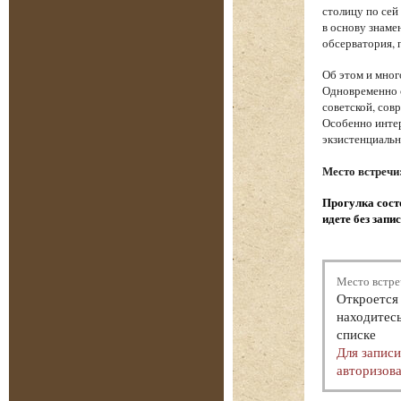
столицу по сей
в основу знаме
обсерватория, 
Об этом и мног
Одновременно с
советской, сов
Особенно интер
экзистенциаль
Место встречи
Прогулка состо
идете без запи
Место встре
Откроется 
находитесь
списке
Для запис
авторизова