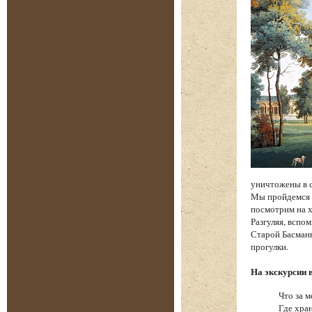
уничтожены в 
Мы пройдемся п
посмотрим на х
Разгуляя, вспо
Старой Басманн
прогулки.
На экскурсии 
Что за м
Где хра