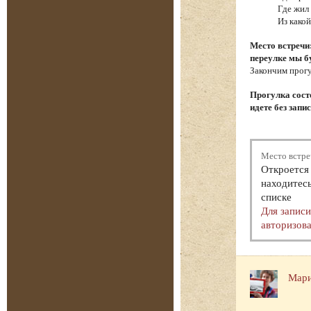
Где жил
Из како
Место встречи
переулке мы б
Закончим прогу
Прогулка состо
идете без запи
Место встре
Откроется 
находитесь
списке
Для запис
авторизова
Мари