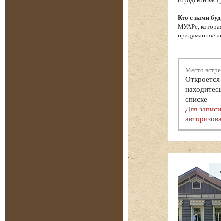
городской заст
Кто с нами буд
МУАРе, которая
придуманное ав
Место встре
Откроется 
находитесь
списке
Для запис
авторизова