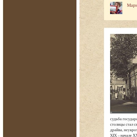
Мари
судьба государ
столицы стал с
драйва, неукро
XIX – начале Х