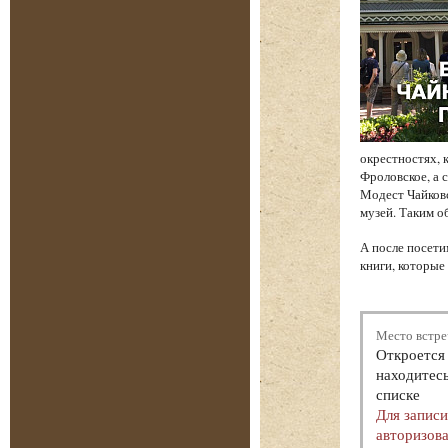
окрестностях, 
Фроловское, а 
Модест Чайков
музей. Таким о
А после посети
книги, которые
Место встре
Откроется 
находитесь
списке
Для запис
авторизова