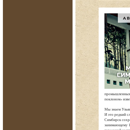
промышленных 
поклоном» изв
Мы знаем Ульян
И это редкий с
Симбирск сохр
занимающему 17