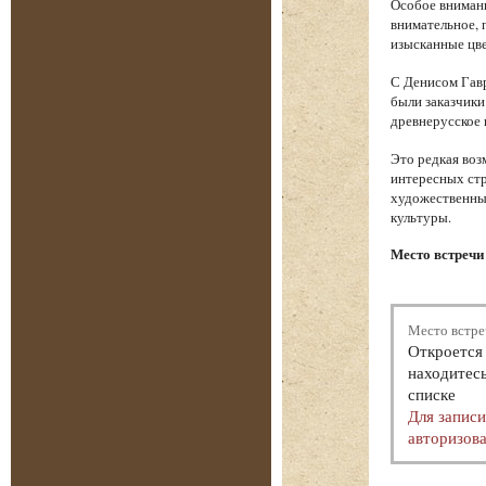
Особое внимани
внимательное, 
изысканные цве
С Денисом Гавр
были заказчики
древнерусское 
Это редкая воз
интересных стр
художественный
культуры.
Место встречи
Место встре
Откроется 
находитесь
списке
Для запис
авторизова