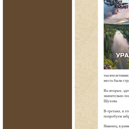
тысячелетиями 
места были стр
Во-вторых, зде
значительно по
Шухова.
В-третьих, в э
попробуем забр
Наконец, в рам