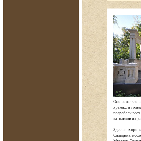
Оно возникло в
храмах, а толь
погребали всех
католиков из р
Здесь похорон
Саладина, иссл
Мюллер, Эрланг