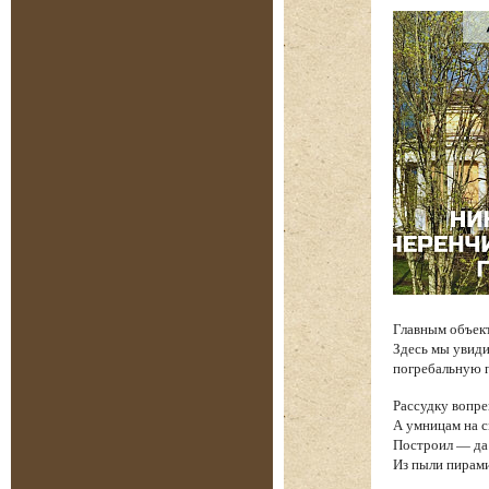
Главным объек
Здесь мы увиди
погребальную п
Рассудку вопре
А умницам на 
Построил — да 
Из пыли пирам