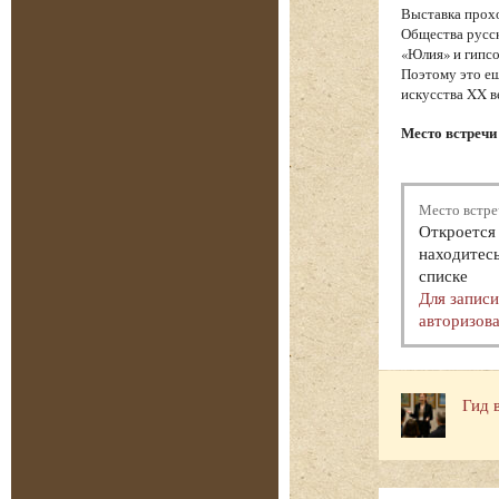
Выставка прохо
Общества русск
«Юлия» и гипсо
Поэтому это ещ
искусства XX в
Место встречи 
Место встре
Откроется 
находитесь
списке
Для запис
авторизова
Гид 