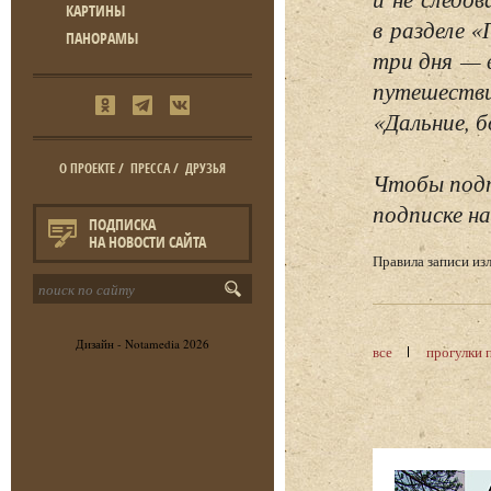
КАРТИНЫ
в разделе 
ПАНОРАМЫ
три дня — 
путешестви
«Дальние, б
О ПРОЕКТЕ
/
ПРЕССА
/
ДРУЗЬЯ
Чтобы подп
подписке на
ПОДПИСКА
НА НОВОСТИ САЙТА
Правила записи и
Дизайн -
Notamedia
2026
все
прогулки 