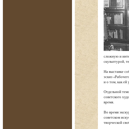
сложную и инт
скульптурой, т
На выставке со
эскиз «Рабочег
и о том, как е
Отдельной темо
советского худ
время.
Во время экску
советском иску
творческой сво