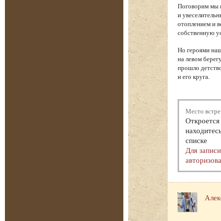
Поговорим мы и
и увеселительн
отоплением и в
собственную у
Но героями наш
на левом берег
прошло детство
и его круга.
Место встре
Откроется 
находитесь
списке
Для запис
авторизова
Алек