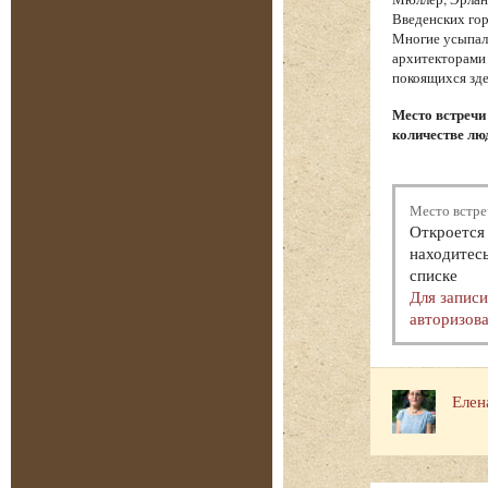
Введенских гор
Многие усыпал
архитекторами 
покоящихся зде
Место встречи
количестве люд
Место встре
Откроется 
находитесь
списке
Для запис
авторизова
Елен