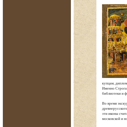
купцам, диплом
Именно Строган
библиотеки и 
Во время экску
древнерусского
эти иконы счи
московской и н