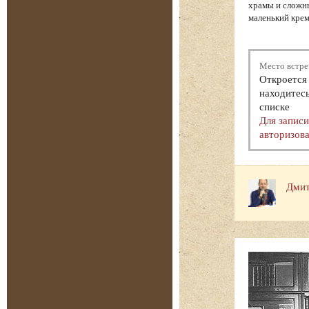
храмы и сложн
маленький крем
Место встре
Откроется 
находитесь
списке
Для запис
авторизова
Дмит