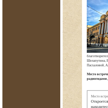
благотворител
Шелапутина, В
Пасхаловой, А
Место встре
радиогидами 
Место встр
Откроется
находитес