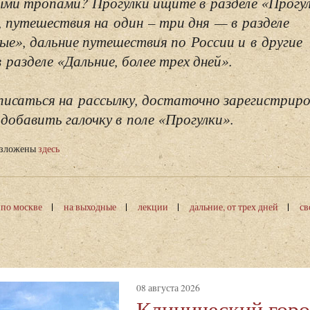
ми тропами? Прогулки ищите в разделе «Прогу
, путешествия на один – три дня — в разделе
ые», дальние путешествия по России и в другие
разделе «Дальние, более трех дней».
исаться на рассылку, достаточно зарегистриро
добавить галочку в поле «Прогулки».
изложены
здесь
 по москве
на выходные
лекции
дальние, от трех дней
св
08 августа 2026
Клинический горо