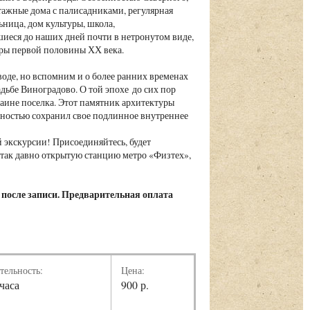
тажные дома с палисадниками, регулярная
ница, дом культуры, школа,
иеся до наших дней почти в нетронутом виде,
оры первой половины ХХ века.
оде, но вспомним и о более ранних временах
дьбе Виноградово. О той эпохе до сих пор
аине поселка. Этот памятник архитектуры
олностью сохранил свое подлинное внутреннее
 экскурсии! Присоединяйтесь, будет
 так давно открытую станцию метро «Физтех»,
 после записи. Предварительная оплата
тельность:
Цена:
 часа
900 р.