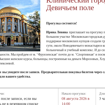
Девичьем поле
Прогулка состоится!
Ирина Левина
приглашает на прогулку п
большом участке Московская городская 
поддержке московских купцов создали гр
сути, около Новодевичьего монастыря в 
больничный и учебный комплекс. И до си
ьности. Мы пройдем от м. "Фрунзенская" почти до м. "Спортивная" и пос
ысшие женские курсы, больницы, построенные на деньги Морозовых, Хлуд
лексеевой.
чи
вы увидите после записи.
Предварительная покупка билетов через с
для вашего удобства.
ечи:
Начало прогулки:
Дли
 после записи, если вы
08 августа 2026 в
3 ч
ь не в резервном списке
14:00