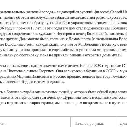
 замечательных жителей города – выдающийся русский философ Сергей Н
т память об этом незаслуженно забытом писателе, этнографе, искусствовед
оме, срубленном по образу русской избы и украшенном резными наличника
936 году и прожил 18 лет. За эти годы его дом стал подмосковным «Болшев
друзья-современники: художник Нестеров и певец Козловский, писатель Б
гие другие. Дом можно было сравнить с Домом поэта Максимилиана Волош
ове Волошина о том, как однажды получил от М. Волошина посылку с вет
ду маслину - и она принялась и еще слабенькая уже цвела минувшим лет
гинальную обстановку, пока не приняли решение открыть в доме музей.
ста связаны еще с одним знаменитым именем. В июне 1939 года, после 17
на Цветаева с сыном Георгием. Она вернулась из Франции в СССР к му
вращению Марины Ивановны в Россию предшествовали два года тяжёлых 
ь человека в беде, я с этим родилась».
сь в Болшево судьбы очень разных людей, у которых была общей одна эпох
таевой этот период был трагичен, для Дурылина после нескольких лет ссы
торых отразилась история страны, мы и поговорим во время нашего путешес
ечи:
Начало прогулки:
Дли