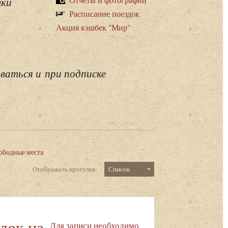
лки
Расписание поездок
Акция кэшбек "Мир"
ваться и при подписке
ободные места
Отображать прогулки:
Список
док на
Для записи необходимо