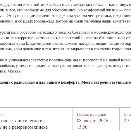
ых других поселков той эпохи, была малоэтажная застройка — одно- двухэ
иц, и все, что необходимо для обособленной, но комфортной жизни — боль
ы… Эти утопающие в зелени коттеджи на две или четыре семьи, сохранивш
онечно, и об идеях города-сада, которыми были увлечены наши архитект
урсии мы поговорим не только о поселке Северный и московском водопров
чески эта территория относилась к известной и некогда блистательной уса
адебный храм Владимирской иконы Божьей матери, стоящий на самой окр
ицизма, храм ценен еще и тем, что он не закрывался в советские годы и п
ьбе и уникальном советском поселке-саде мы и поговорим на нашей новой
добавок у тех, кто придет на экскурсию появится шанс увидеть новую, не
ю в Москве.
ходит с радиогидами для вашего комфорта. Место встречи вы увидите
ечи:
Начало прогулки:
Дли
 после записи, если вы
08 августа 2026 в
2,5
ь не в резервном списке
15:00