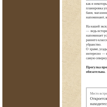
как и некотор
планировка ул
баня, магазин
напоминают, к
На нашей экск
— ведь истори
напоминает ус
раннего класс
убранство.
О храме, усад
интересно — в
самую северну
Прогулка про
обязательна.
Место встр
Откроется
находитес