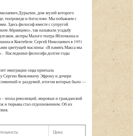
иколаевич Дурылин, дом-музей которого
е, театроведе и богослове. Мы побываем с
ми. Здесь философ вместе с супругой
ским Абрамцево», так называли усадьбу
улгаков, актеры Малого театра Яблочкина и
ина в Коктебеле. Сергей Николаевич в 1951
ками цветущей маслины: «В память Макса мы
ом». Наследники философа долгие годы
 лет эмиграции сюда приехала
жу Сергею Яковлевичу Эфрону и дочери
сомнений и раздумий, итогом которых было —
а – эпоха революций, мировых и гражданской
лок и тюрьмы стал отдохновением. Об их
твия.
тельность:
Цена: