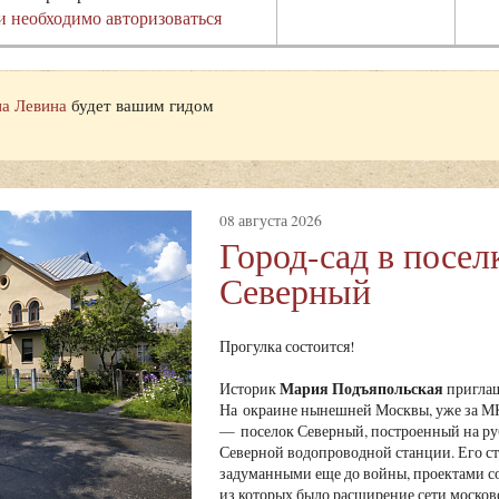
и необходимо авторизоваться
а Левина
будет вашим гидом
08 августа 2026
Город-сад в посел
Северный
Прогулка состоится!
Мария Подъяпольская
Историк
приглаш
На окраине нынешней Москвы, уже за МК
— поселок Северный, построенный на ру
Северной водопроводной станции. Его ст
задуманными еще до войны, проектами с
из которых было расширение сети москов