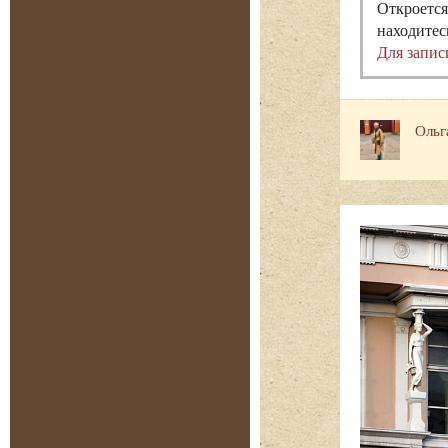
Откроется
находитес
Для запис
Ольг