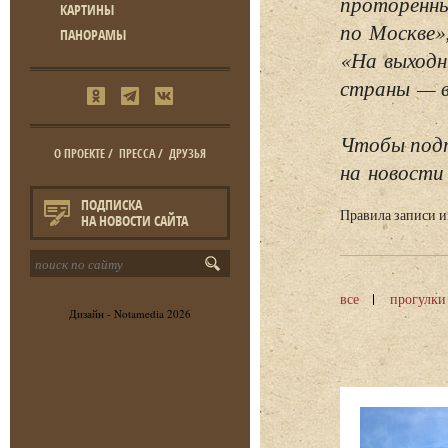
проторенны
КАРТИНЫ
по Москве»
ПАНОРАМЫ
«На выходн
страны — в 
Чтобы подп
О ПРОЕКТЕ
/
ПРЕССА
/
ДРУЗЬЯ
на новости 
ПОДПИСКА
Правила записи 
НА НОВОСТИ САЙТА
все
прогулки
Дизайн -
Notamedia
2026