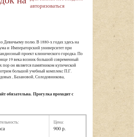
авторизоваться
о Девичьему полю. В 1880-х годах здесь на
дума и Императорский университет при
андиозный проект клинического городка. По
конце 19 века возник большой современный
х пор он является памятником купеческой
мотрим большой учебный комплекс П.Г.
овых , Базановой, Солодовникова,
айт обязательна.
Прогулка проходит с
тельность:
Цена:
аса
900 р.