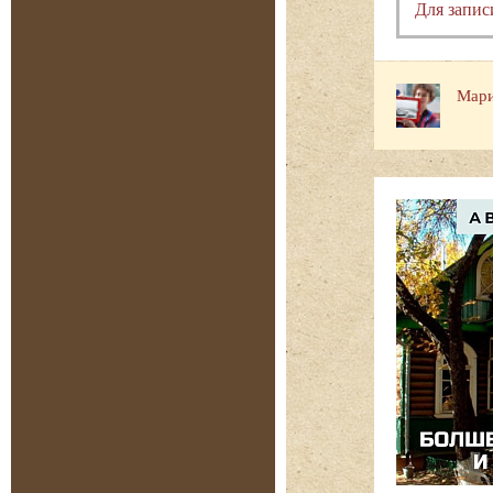
Для запис
Мари