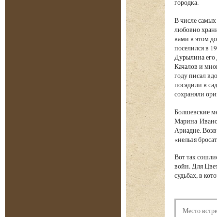
городка.
В числе самых
любовно храни
вами в этом д
поселился в 1
Дурылина его 
Качалов и мно
году писал вд
посадили в са
сохраняли ори
Болшевские ме
Марина Иванов
Ариадне. Воз
«нельзя бросат
Вот так сошли
войн. Для Цве
судьбах, в ко
Место встр