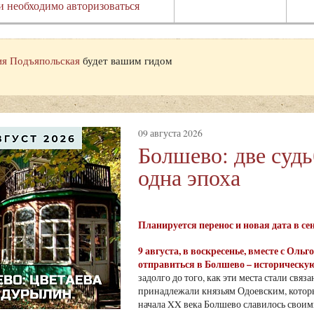
и необходимо авторизоваться
я Подъяпольская
будет вашим гидом
09 августа 2026
Болшево: две суд
одна эпоха
Планируется перенос и новая дата в с
9 августа
, в воскресенье, вместе с Ол
отправиться в Болшево – историческую
задолго до того, как эти места стали св
принадлежали князьям Одоевским, которы
начала XX века Болшево славилось своими