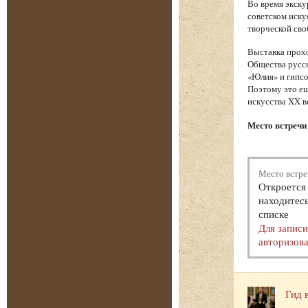
Во время экску
советском иску
творческой сво
Выставка прохо
Общества русск
«Юлия» и гипсо
Поэтому это ещ
искусства XX в
Место встречи 
Место встре
Откроется 
находитесь
списке
Для запис
авторизова
Гид 