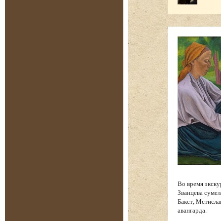
Во время экску
Званцева сумел
Бакст, Мстисла
авангарда.