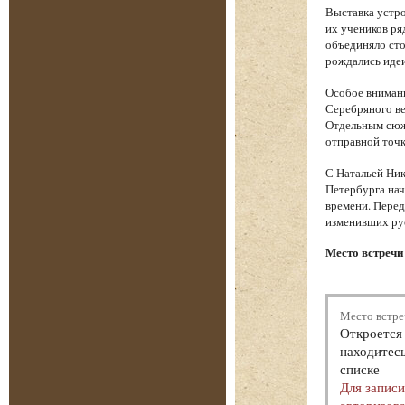
Выставка устро
их учеников ря
объединяло сто
рождались идеи
Особое вниман
Серебряного ве
Отдельным сюже
отправной точк
С Натальей Ник
Петербурга нач
времени. Перед
изменивших ру
Место встречи 
Место встре
Откроется 
находитесь
списке
Для запис
авторизова