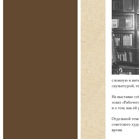
сложную и инт
скульптурой, т
На выставке со
эскиз «Рабочег
и о том, как е
Отдельной темо
советского худ
время.