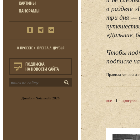
КАРТИНЫ
в разделе 
ПАНОРАМЫ
три дня — 
путешестви
«Дальние, б
О ПРОЕКТЕ
/
ПРЕССА
/
ДРУЗЬЯ
Чтобы подп
подписке на
ПОДПИСКА
НА НОВОСТИ САЙТА
Правила записи и
Дизайн -
Notamedia
2026
все
прогулки 