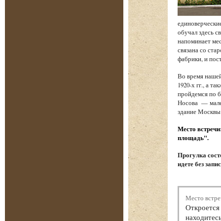
единоверческие
обучал здесь с
напоминает мес
связана со стар
фабрики, и по
Во время наше
1920-х гг., а 
пройдемся по б
Носова — мале
здание Москвы
Место встречи
площадь".
Прогулка состо
идете без запи
Место встре
Откроется 
находитесь