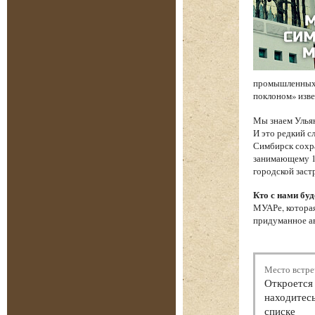
промышленных 
поклоном» изв
Мы знаем Ульян
И это редкий с
Симбирск сохр
занимающему 17
городской заст
Кто с нами буд
МУАРе, которая
придуманное ав
Место встре
Откроется 
находитесь
списке