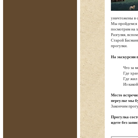
уничтожены в 
Мы пройдемся п
посмотрим на х
Разгуляя, вспо
Старой Басманн
прогулки.
На экскурсии 
Что за м
Где хра
Где жил
Из како
Место встречи
переулке мы б
Закончим прогу
Прогулка состо
идете без запи