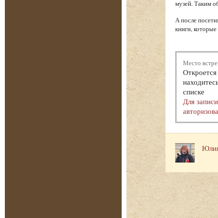
музей. Таким о
А после посети
книги, которые
Место встре
Откроется 
находитесь
списке
Для запис
авторизова
Юлия