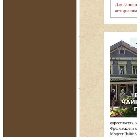
Для запис
авторизова
окрестностях, 
Фроловское, а 
Модест Чайков