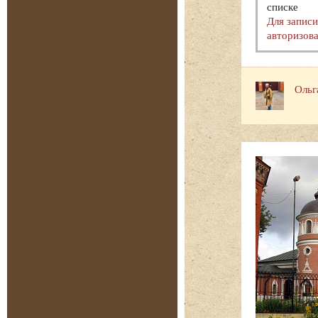
списке
Для запис
авторизова
Ольг