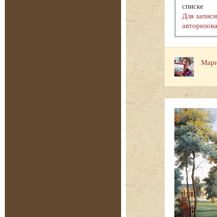
списке
Для запис
авторизова
Мари