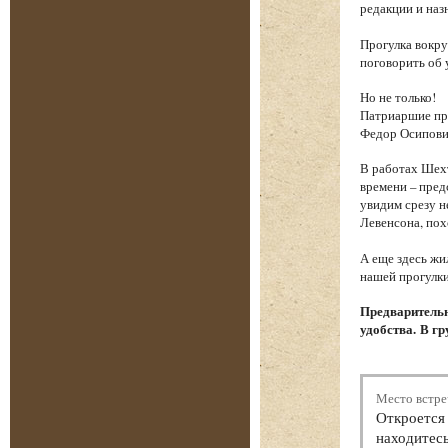
редакции и наз
Прогулка вокру
поговорить об 
Но не только!
Патриаршие пру
Федор Осипови
В работах Шехт
времени – пред
увидим срезу 
Левенсона, пох
А еще здесь жи
нашей прогулки
Предварительн
удобства. В гр
Место встре
Откроется 
находитесь