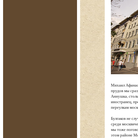
Михаил Афанась
прудов мы сраз
Аннушка, столь
иностранец, п
переулкам моск
Булгаков не сл
среди москвиче
мы тоже погово
этом районе Мо