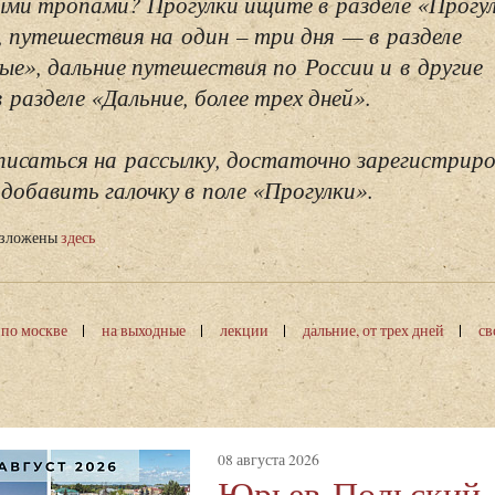
ми тропами? Прогулки ищите в разделе «Прогу
, путешествия на один – три дня — в разделе
ые», дальние путешествия по России и в другие
разделе «Дальние, более трех дней».
исаться на рассылку, достаточно зарегистриро
добавить галочку в поле «Прогулки».
изложены
здесь
 по москве
на выходные
лекции
дальние, от трех дней
св
08 августа 2026
Юрьев-Польский,