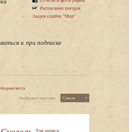
лки
Расписание поездок
Акция кэшбек "Мир"
ваться и при подписке
ободные места
Отображать прогулки:
Список
 Суздаль
Для записи