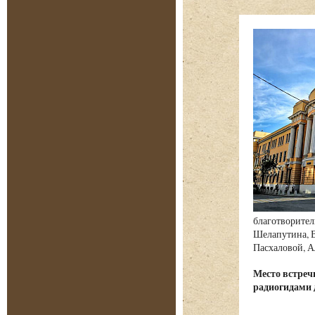
благотворител
Шелапутина, В
Пасхаловой, А
Место встре
радиогидами 