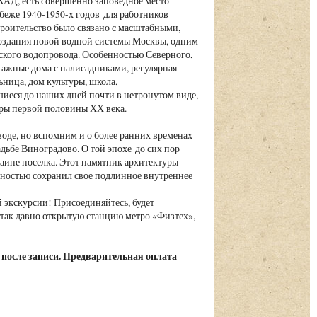
АД, есть совершенно заповедное место
беже 1940-1950-х годов для работников
роительство было связано с масштабными,
оздания новой водной системы Москвы, одним
ского водопровода. Особенностью Северного,
тажные дома с палисадниками, регулярная
ница, дом культуры, школа,
иеся до наших дней почти в нетронутом виде,
оры первой половины ХХ века.
оде, но вспомним и о более ранних временах
дьбе Виноградово. О той эпохе до сих пор
аине поселка. Этот памятник архитектуры
олностью сохранил свое подлинное внутреннее
 экскурсии! Присоединяйтесь, будет
 так давно открытую станцию метро «Физтех»,
 после записи. Предварительная оплата