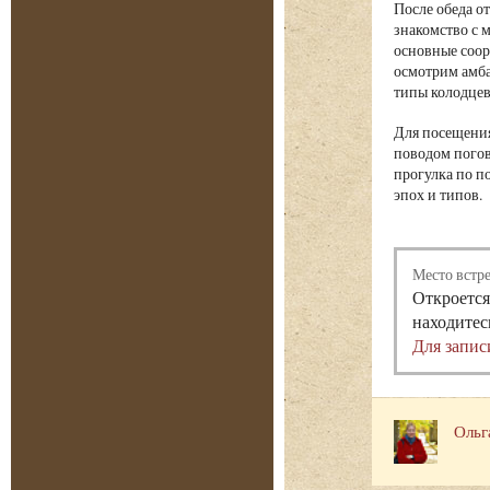
После обеда о
знакомство с 
основные соор
осмотрим амба
типы колодцев
Для посещения
поводом погов
прогулка по п
эпох и типов.
Место встр
Откроется
находитес
Для запис
Ольг