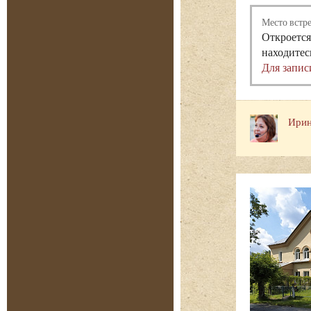
Место встр
Откроется
находитес
Для запис
Ирин