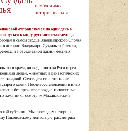
необходимо
лья
авторизоваться
Степановой отправляемся на один день в
коснуться к миру русского земледельца
.
ородам в самом сердце Владимирского Ополья.
ль в истории Владимиро-Суздальской земли, а
и ремесел в повседневной жизни местных
льского храма, возведенного на Руси перед
ажениями людей, животных и фантастических
ся загадкой. Спустя два столетия после
з старого камня. После восстановления в иных
змещены без прежнего порядка, и сюжетные
ого памятника, осмотрим Михайловский
рской губернии. Мы проследим историю
внему Никоновскому монастырю, рассмотрим