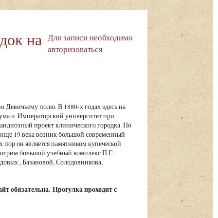
док на
Для записи необходимо
авторизоваться
о Девичьему полю. В 1880-х годах здесь на
дума и Императорский университет при
андиозный проект клинического городка. По
конце 19 века возник большой современный
х пор он является памятником купеческой
мотрим большой учебный комплекс П.Г.
овых , Базановой, Солодовникова,
айт обязательна.
Прогулка проходит с