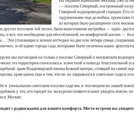
На окраине нынешней Москвы, уже за МК
— поселок Северный, построенный на ру
Северной водопроводной станции. Его ст
задуманными еще до войны, проектами с
из которых было расширение сети москов
ых других поселков той эпохи, была малоэтажная застройка — одно- двухэ
иц, и все, что необходимо для обособленной, но комфортной жизни — боль
ы… Эти утопающие в зелени коттеджи на две или четыре семьи, сохранивш
онечно, и об идеях города-сада, которыми были увлечены наши архитект
урсии мы поговорим не только о поселке Северный и московском водопров
чески эта территория относилась к известной и некогда блистательной уса
адебный храм Владимирской иконы Божьей матери, стоящий на самой окр
ицизма, храм ценен еще и тем, что он не закрывался в советские годы и п
ьбе и уникальном советском поселке-саде мы и поговорим на нашей новой
добавок у тех, кто придет на экскурсию появится шанс увидеть новую, не
ю в Москве.
ходит с радиогидами для вашего комфорта. Место встречи вы увидите