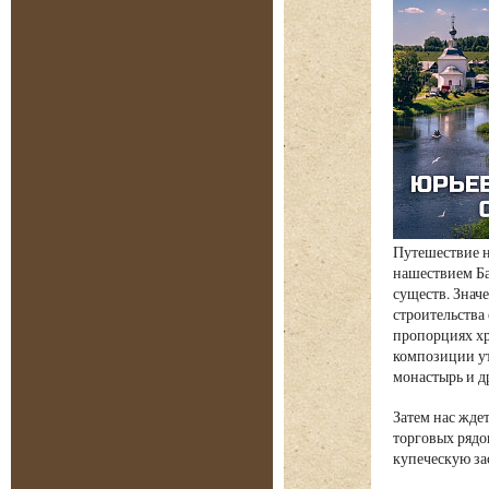
Путешествие н
нашествием Ба
существ. Знач
строительства
пропорциях хр
композиции ут
монастырь и д
Затем нас жде
торговых рядо
купеческую за