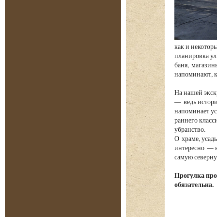
как и некотор
планировка ул
баня, магазин
напоминают, к
На нашей экск
— ведь истори
напоминает ус
раннего класс
убранство.
О храме, усад
интересно — в
самую северну
Прогулка про
обязательна.