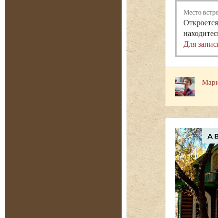
Место встр
Откроется
находитес
Для запис
Мари