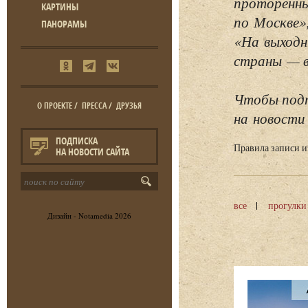
проторенны
КАРТИНЫ
по Москве»
ПАНОРАМЫ
«На выходн
страны — в 
Чтобы подп
О ПРОЕКТЕ
/
ПРЕССА
/
ДРУЗЬЯ
на новости 
ПОДПИСКА
Правила записи 
НА НОВОСТИ САЙТА
все
прогулки
Дизайн -
Notamedia
2026