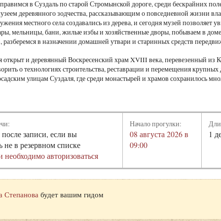
тправимся в Суздаль по старой Стромынской дороге, среди бескрайних поле
музеем деревянного зодчества, рассказывающим о повседневной жизни вл
ужения местного села создавались из дерева, и сегодня музей позволяет у
ры, мельницы, бани, жилые избы и хозяйственные дворы, побываем в доме
, разберемся в назначении домашней утвари и старинных средств передви
 открыт и деревянный Воскресенский храм XVIII века, перевезенный из Ко
орить о технологиях строительства, реставрации и перемещения крупных
осадским улицам Суздаля, где среди монастырей и храмов сохранилось м
ечи:
Начало прогулки:
Дли
 после записи, если вы
08 августа 2026 в
1 д
ь не в резервном списке
09:00
и необходимо авторизоваться
а Степанова
будет вашим гидом