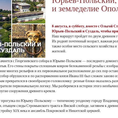
и земледелие Опо
8 августа, в субботу, вместе с Ольгой 
Юрьев-Польский и Суздаль, чтобы при
Наш маршрут пройдет по двум древним г
Их роднят почтенный возраст, важная ро
также особое место сельского хозяйства 
жителей.
ачнется с Георгиевского собора в Юрьеве-Польском — последнего домонго
тыя. Его стены покрыты сплошным ковром белокаменной резьбы с изобр
ение многих рельефов и их первоначальное расположение до сих пор остают
 собор обрушился и по распоряжению князя Ивана III был сложен заново и
ам превратился в своеобразную головоломку: резные блоки оказались ра
ратили первоначальную логику. Мы разберемся в истории этого необычн
ругие сооружения древнего кремля.
т прогулка по Юрьеву-Польскому — типичному уездному городу Владими
в, отыщем следы Стромынского тракта в Ямской слободе, заглянем к дре
стройку XIX века и ансамбль Покровской и Никитской церквей.