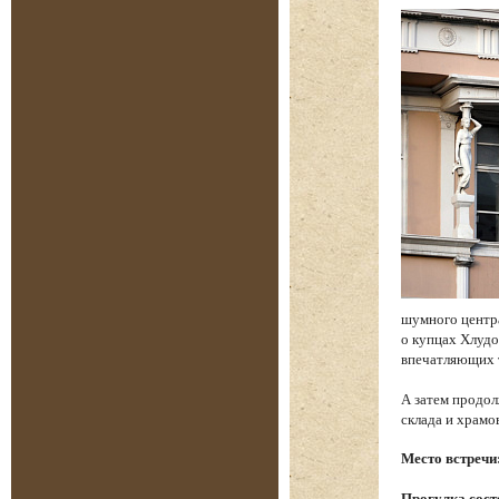
шумного центр
о купцах Хлудо
впечатляющих 
А затем продол
склада и храм
Место встречи
Прогулка состо