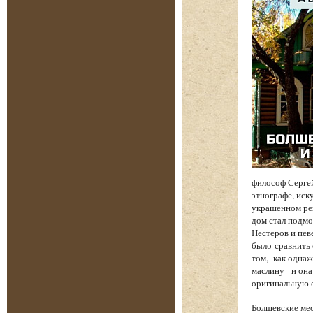
философ Сергей
этнографе, иск
украшенном рез
дом стал подмо
Нестеров и пев
было сравнить 
том, как однаж
маслину - и он
оригинальную о
Болшевские мес