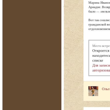
Марина Иванов
Ариадне. Возв
было — «нельзя
Вот так сошлис
гражданской во
отдохновением.
Место встре
Откроется 
находитесь
списке
Для запис
авторизова
Ольг