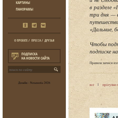
КАРТИНЫ
в разделе 
ПАНОРАМЫ
три дня — 
путешестви
«Дальние, б
О ПРОЕКТЕ
/
ПРЕССА
/
ДРУЗЬЯ
Чтобы подп
подписке на
ПОДПИСКА
НА НОВОСТИ САЙТА
Правила записи и
Дизайн -
Notamedia
2026
все
прогулки 