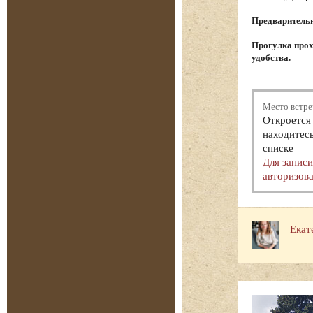
Предварительна
Прогулка прох
удобства.
Место встре
Откроется 
находитесь
списке
Для запис
авторизова
Екат