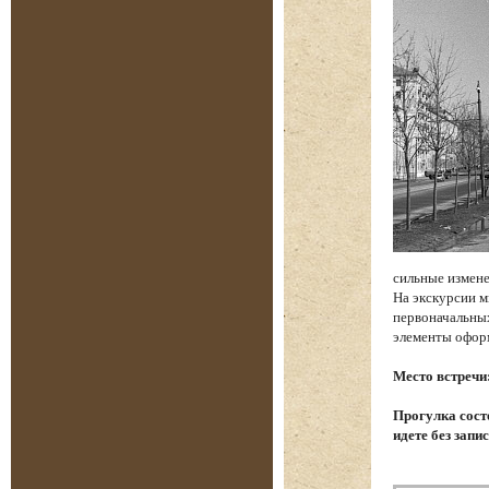
сильные измене
На экскурсии м
первоначальных
элементы офор
Место встречи
Прогулка состо
идете без запи