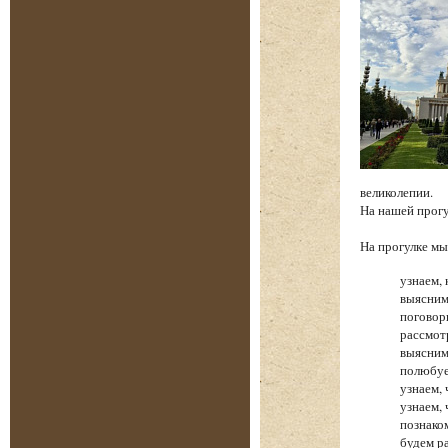
великолепии.
На нашей прог
На прогулке 
узнаем, 
выясним
поговор
рассмот
выясним
полюбуе
узнаем,
узнаем,
познако
будем р