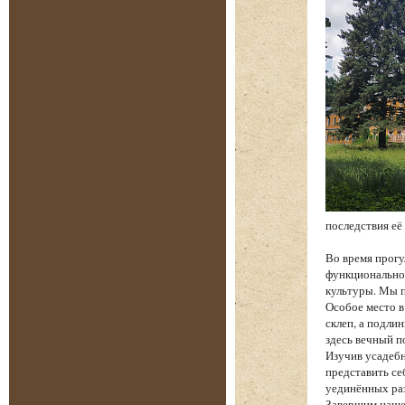
последствия её
Во время прогу
функциональнос
культуры. Мы п
Особое место в
склеп, а подли
здесь вечный п
Изучив усадебн
представить се
уединённых ра
Завершим наше