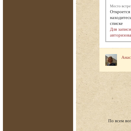
Место встре
Откроется 
находитесь
списке
Для запис
авторизова
Анас
По всем во