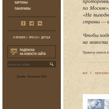
проторенны
КАРТИНЫ
по Москве»
ПАНОРАМЫ
«На выходн
страны — в 
Чтобы подп
О ПРОЕКТЕ
/
ПРЕССА
/
ДРУЗЬЯ
на новости 
ПОДПИСКА
Правила записи 
НА НОВОСТИ САЙТА
все
прогулки
Дизайн -
Notamedia
2026