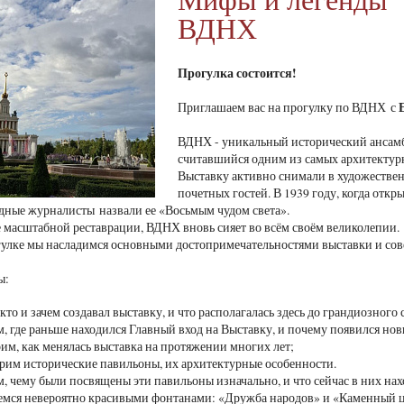
ВДНХ
Прогулка состоится!
Приглашаем вас на прогулку по ВДНХ с
ВДНХ - уникальный исторический ансамб
считавшийся одним из самых архитектур
Выставку активно снимали в художестве
почетных гостей. В 1939 году, когда отк
адные журналисты назвали ее «Восьмым чудом света».
е масштабной реставрации, ВДНХ вновь сияет во всём своём великолепии.
улке мы насладимся основными достопримечательностями выставки и со
 мы:
 кто и зачем создавал выставку, и что располагалась здесь до грандиозного
, где раньше находился Главный вход на Выставку, и почему появился но
им, как менялась выставка на протяжении многих лет;
рим исторические павильоны, их архитектурные особенности.
, чему были посвящены эти павильоны изначально, и что сейчас в них на
мся невероятно красивыми фонтанами: «Дружба народов» и «Каменный ц