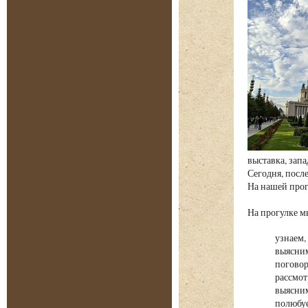
выставка, зап
Сегодня, посл
На нашей прог
На прогулке
узнаем,
выясним
поговор
рассмот
выясним
полюбуе