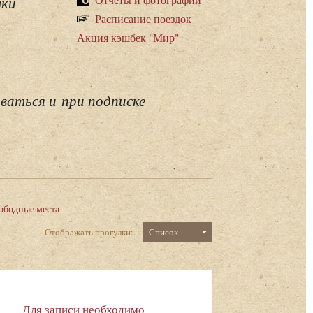
лки
Расписание поездок
Акция кэшбек "Мир"
ваться и при подписке
ободные места
Отображать прогулки:
Список
Для записи необходимо