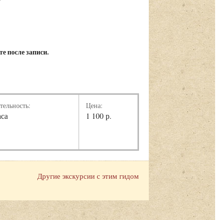
е после записи.
тельность:
Цена:
аса
1 100 р.
Другие экскурсии с этим гидом