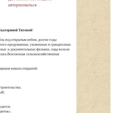
авторизоваться
Екатериной Титовой
!
ль под открытым небом, долгие годы
ного-продуманных, ухоженных и грандиозных.
нных и документальных фильмах, сюда возили
рылась Всесоюзная сельскохозяйственная
вершим немало открытий.
 строительства;
вый;
ходится;
веток».