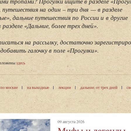
ми тропами? Прогулки ищите в разделе «Прогу
, путешествия на один – три дня — в разделе
ые», дальние путешествия по России и в другие
разделе «Дальние, более трех дней».
исаться на рассылку, достаточно зарегистриро
добавить галочку в поле «Прогулки».
изложены
здесь
 по москве
на выходные
лекции
дальние, от трех дней
св
09 августа 2026
Мифы и легенды