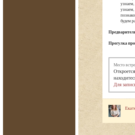
узнаем,
узнаем,
познако
будем р
Предварительн
Прогулка прох
Место встр
Откроется
находитес
Для запис
Екат