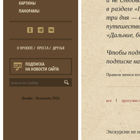
КАРТИНЫ
в разделе 
ПАНОРАМЫ
три дня — 
путешестви
«Дальние, б
О ПРОЕКТЕ
/
ПРЕССА
/
ДРУЗЬЯ
Чтобы подп
подписке на
ПОДПИСКА
НА НОВОСТИ САЙТА
Правила записи и
Дизайн -
Notamedia
2026
все
прогулки 
Экскурсии не 