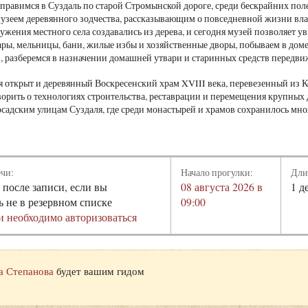
тправимся в Суздаль по старой Стромынской дороге, среди бескрайних поле
музеем деревянного зодчества, рассказывающим о повседневной жизни вл
ужения местного села создавались из дерева, и сегодня музей позволяет у
ры, мельницы, бани, жилые избы и хозяйственные дворы, побываем в доме
, разберемся в назначении домашней утвари и старинных средств передви
 открыт и деревянный Воскресенский храм XVIII века, перевезенный из Ко
орить о технологиях строительства, реставрации и перемещения крупных
осадским улицам Суздаля, где среди монастырей и храмов сохранилось м
ечи:
Начало прогулки:
Дли
 после записи, если вы
08 августа 2026 в
1 д
ь не в резервном списке
09:00
и необходимо авторизоваться
а Степанова
будет вашим гидом