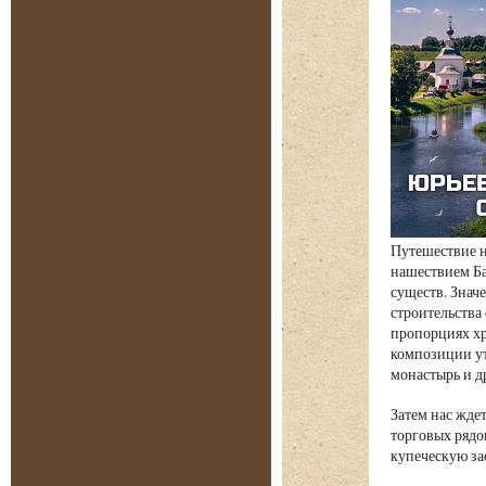
Путешествие н
нашествием Ба
существ. Знач
строительства
пропорциях хр
композиции ут
монастырь и д
Затем нас жде
торговых рядо
купеческую за