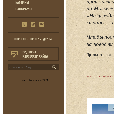
проторенны
КАРТИНЫ
по Москве»
ПАНОРАМЫ
«На выходн
страны — в 
Чтобы подп
О ПРОЕКТЕ
/
ПРЕССА
/
ДРУЗЬЯ
на новости 
ПОДПИСКА
Правила записи 
НА НОВОСТИ САЙТА
все
прогулки
Дизайн -
Notamedia
2026