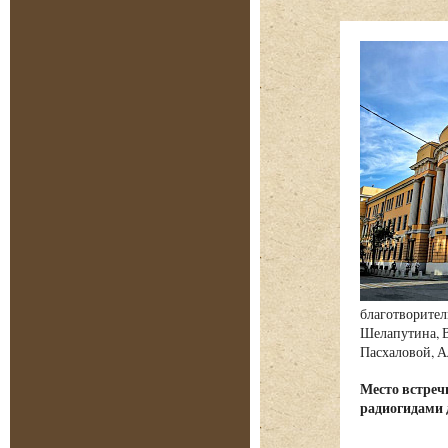
благотворител
Шелапутина, В
Пасхаловой, А
Место встре
радиогидами 