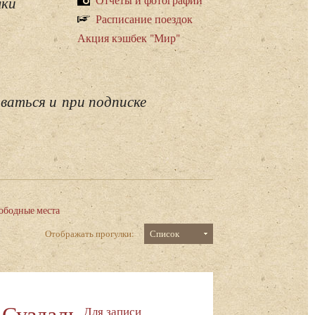
лки
Расписание поездок
Акция кэшбек "Мир"
ваться и при подписке
ободные места
Отображать прогулки:
Список
 Суздаль
Для записи