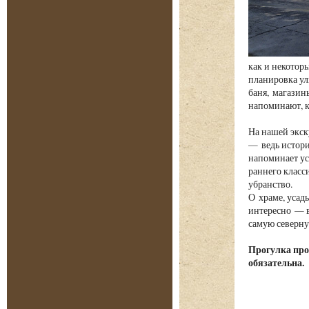
как и некотор
планировка ул
баня, магазин
напоминают, к
На нашей экск
— ведь истори
напоминает ус
раннего класс
убранство.
О храме, усад
интересно — в
самую северну
Прогулка про
обязательна.