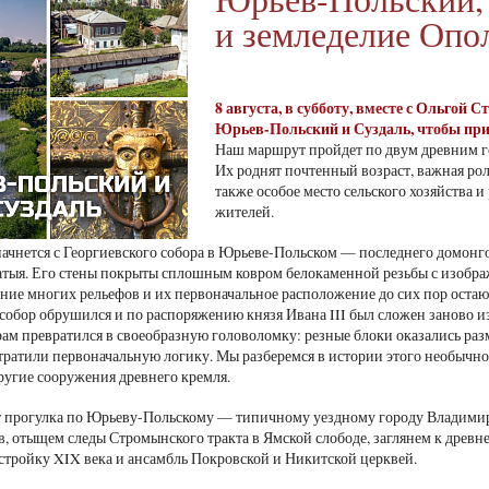
и земледелие Опо
8 августа, в субботу, вместе с Ольгой 
Юрьев-Польский и Суздаль, чтобы при
Наш маршрут пройдет по двум древним г
Их роднят почтенный возраст, важная ро
также особое место сельского хозяйства 
жителей.
ачнется с Георгиевского собора в Юрьеве-Польском — последнего домонго
тыя. Его стены покрыты сплошным ковром белокаменной резьбы с изобр
ение многих рельефов и их первоначальное расположение до сих пор остают
 собор обрушился и по распоряжению князя Ивана III был сложен заново и
ам превратился в своеобразную головоломку: резные блоки оказались ра
ратили первоначальную логику. Мы разберемся в истории этого необычн
ругие сооружения древнего кремля.
т прогулка по Юрьеву-Польскому — типичному уездному городу Владими
в, отыщем следы Стромынского тракта в Ямской слободе, заглянем к дре
стройку XIX века и ансамбль Покровской и Никитской церквей.