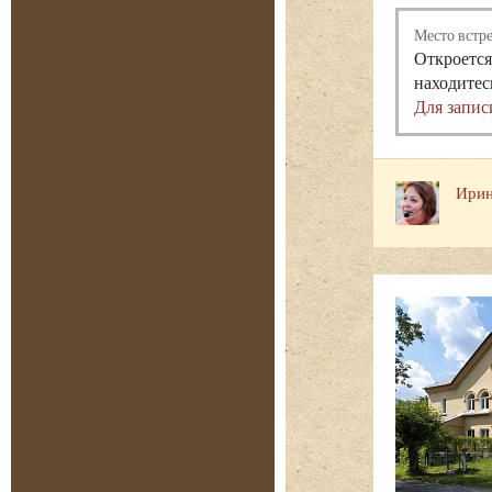
Место встр
Откроется
находитес
Для запис
Ирин