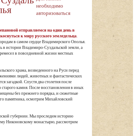
необходимо
лья
авторизоваться
Степановой отправляемся на один день в
коснуться к миру русского земледельца
.
ородам в самом сердце Владимирского Ополья.
ль в истории Владимиро-Суздальской земли, а
и ремесел в повседневной жизни местных
льского храма, возведенного на Руси перед
ажениями людей, животных и фантастических
ся загадкой. Спустя два столетия после
з старого камня. После восстановления в иных
змещены без прежнего порядка, и сюжетные
ого памятника, осмотрим Михайловский
рской губернии. Мы проследим историю
внему Никоновскому монастырю, рассмотрим