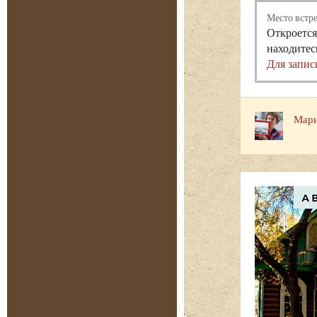
Место встр
Откроется
находитес
Для запис
Мари