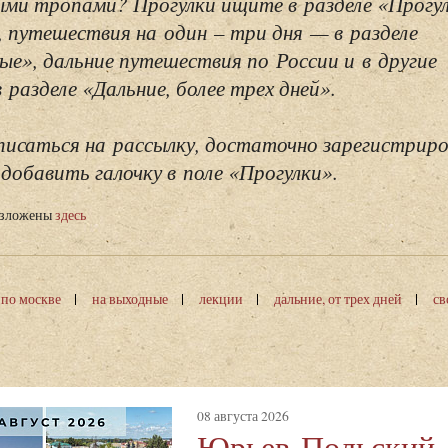
ми тропами? Прогулки ищите в разделе «Прогу
, путешествия на один – три дня — в разделе
ые», дальние путешествия по России и в другие
разделе «Дальние, более трех дней».
исаться на рассылку, достаточно зарегистриро
добавить галочку в поле «Прогулки».
изложены
здесь
 по москве
на выходные
лекции
дальние, от трех дней
св
08 августа 2026
Юрьев-Польский,