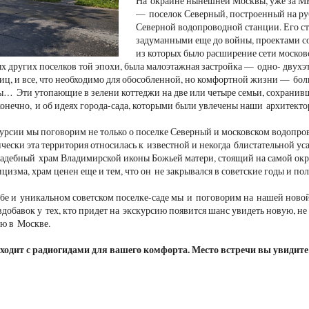
На окраине нынешней Москвы, уже за МК
— поселок Северный, построенный на ру
Северной водопроводной станции. Его ст
задуманными еще до войны, проектами с
из которых было расширение сети москов
ых других поселков той эпохи, была малоэтажная застройка — одно- двухэ
иц, и все, что необходимо для обособленной, но комфортной жизни — боль
ы… Эти утопающие в зелени коттеджи на две или четыре семьи, сохранивш
онечно, и об идеях города-сада, которыми были увлечены наши архитект
урсии мы поговорим не только о поселке Северный и московском водопров
чески эта территория относилась к известной и некогда блистательной уса
адебный храм Владимирской иконы Божьей матери, стоящий на самой окр
ицизма, храм ценен еще и тем, что он не закрывался в советские годы и п
ьбе и уникальном советском поселке-саде мы и поговорим на нашей новой
добавок у тех, кто придет на экскурсию появится шанс увидеть новую, не
ю в Москве.
ходит с радиогидами для вашего комфорта. Место встречи вы увидите