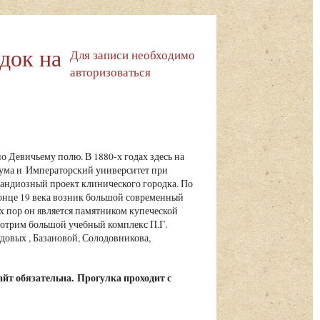
док на
Для записи необходимо
авторизоваться
о Девичьему полю. В 1880-х годах здесь на
дума и Императорский университет при
андиозный проект клинического городка. По
конце 19 века возник большой современный
х пор он является памятником купеческой
мотрим большой учебный комплекс П.Г.
овых , Базановой, Солодовникова,
айт обязательна.
Прогулка проходит с