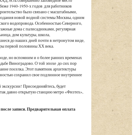
АД, есть совершенно заповедное место
беже 1940-1950-х годов для работников
роительство было связано с масштабными,
оздания новой водной системы Москвы, одним
ского водопровода. Особенностью Северного,
тажные дома с палисадниками, регулярная
ница, дом культуры, школа,
иеся до наших дней почти в нетронутом виде,
оры первой половины ХХ века.
оде, но вспомним и о более ранних временах
дьбе Виноградово. О той эпохе до сих пор
аине поселка. Этот памятник архитектуры
олностью сохранил свое подлинное внутреннее
 экскурсии! Присоединяйтесь, будет
 так давно открытую станцию метро «Физтех»,
 после записи. Предварительная оплата