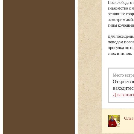
После обеда о
знакомство с 
основные соор
осмотрим амба
типы колодцев
Для посещения
поводом погов
прогулка по п
эпох и типов.
Место встр
Откроется
находитес
Для запис
Ольг