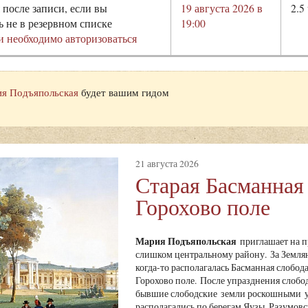
 после записи, если вы
19 августа 2026 в
2.5
ь не в резервном списке
19:00
и необходимо авторизоваться
я Подъяпольская
будет вашим гидом
21 августа 2026
Старая Басманная
Горохово поле
Мария Подъяпольская
приглашает на пр
слишком центральному району. За Земля
когда-то располагалась Басманная слобода
Горохово поле. После упразднения слободы
бывшие слободские земли роскошными ус
располагались по берегам Яузы. Разумов