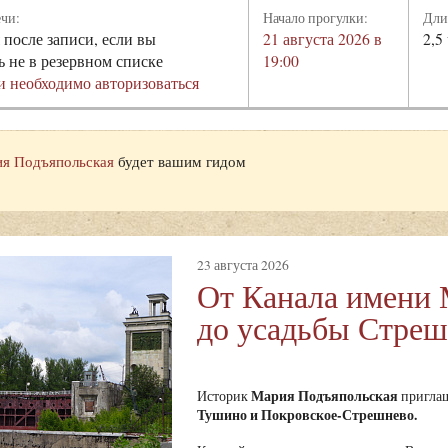
ечи:
Начало прогулки:
Дли
 после записи, если вы
21 августа 2026 в
2,5
ь не в резервном списке
19:00
и необходимо авторизоваться
я Подъяпольская
будет вашим гидом
23 августа 2026
От Канала имени
до усадьбы Стре
Мария Подъяпольская
Историк
приглаш
Тушино и Покровское-Стрешнево.