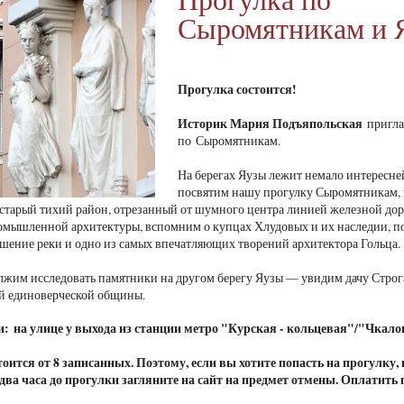
Сыромятникам и 
Прогулка состоится!
Историк Мария Подъяпольская
пригла
по Сыромятникам.
На берегах Яузы лежит немало интересн
посвятим нашу прогулку Сыромятникам, 
 старый тихий район, отрезанный от шумного центра линией железной д
омышленной архитектуры, вспомним о купцах Хлудовых и их наследии, 
шение реки и одно из самых впечатляющих творений архитектора Гольца
лжим исследовать памятники на другом берегу Яузы — увидим дачу Строг
й единоверческой общины.
и: на улице у выхода из станции метро "Курская - кольцевая"/"Чкало
оится от 8 записанных. Поэтому, если вы хотите попасть на прогулку,
а два часа до прогулки загляните на сайт на предмет отмены. Оплатить