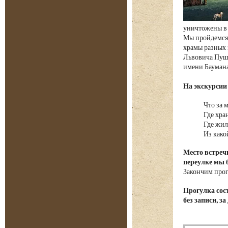
уничтожены в 
Мы пройдемся 
храмы разных 
Львовича Пушк
имени Баумана
На экскурсии
Что за 
Где хра
Где жил
Из како
Место встре
переулке мы 
Закончим прог
Прогулка сост
без записи, з