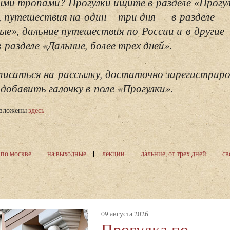
ми тропами? Прогулки ищите в разделе «Прогу
, путешествия на один – три дня — в разделе
ые», дальние путешествия по России и в другие
разделе «Дальние, более трех дней».
исаться на рассылку, достаточно зарегистриро
добавить галочку в поле «Прогулки».
изложены
здесь
 по москве
на выходные
лекции
дальние, от трех дней
св
09 августа 2026
Прогулка по