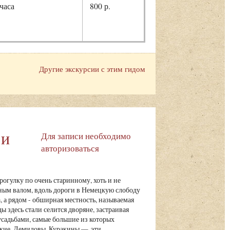
 часа
800 р.
Другие экскурсии с этим гидом
 и
Для записи необходимо
авторизоваться
огулку по очень старинному, хоть и не
ным валом, вдоль дороги в Немецкую слободу
, а рядом - обширная местность, называемая
 здесь стали селится дворяне, застраивая
адьбами, самые большие из которых
ские, Демидовы, Куракины — эти