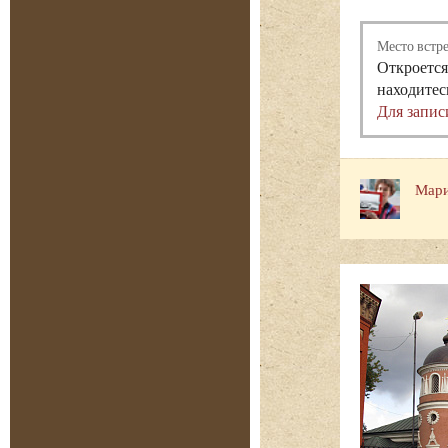
Место встр
Откроется
находитес
Для запис
Мари