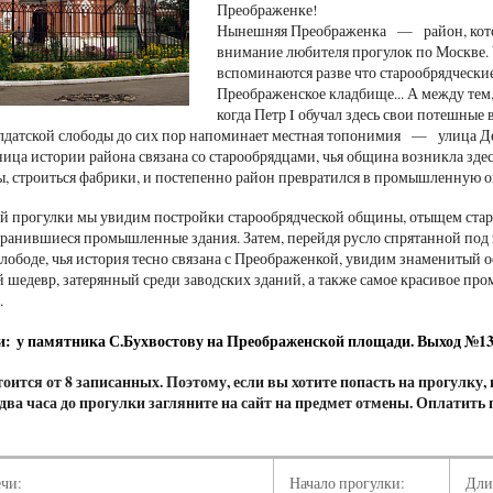
Преображенке!
Нынешняя Преображенка — район, которы
внимание любителя прогулок по Москве.
вспоминаются разве что старообрядческие
Преображенское кладбище... А между тем,
когда Петр I обучал здесь свои потешные
лдатской слободы до сих пор напоминает местная топонимия — улица Де
ица истории района связана со старообрядцами, чья община возникла здесь
ы, строиться фабрики, и постепенно район превратился в промышленную
й прогулки мы увидим постройки старообрядческой общины, отыщем стар
сохранившиеся промышленные здания. Затем, перейдя русло спрятанной по
лободе, чья история тесно связана с Преображенкой, увидим знаменитый
 шедевр, затерянный среди заводских зданий, а также самое красивое 
.
и: у памятника С.Бухвостову на Преображенской площади. Выход №1
оится от 8 записанных. Поэтому, если вы хотите попасть на прогулку,
а два часа до прогулки загляните на сайт на предмет отмены. Оплатить
ечи:
Начало прогулки:
Дли