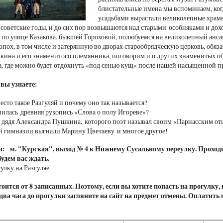
блистательные имена мы вспоминаем, ког
усадьбами вырастали великолепные храмы,
советские годы, и до сих пор возвышаются над старыми особняками и д
по улице Казакова, бывшей Гороховой, полюбуемся на великолепный анса
эпох, в том числе и затерянную во дворах старообрядческую церковь, обяз
ина и его знаменитого племянника, поговорим и о других знаменитых оби
, где можно будет отдохнуть «под сенью кущ» после нашей насыщенной п
 вы узнаете:
место такое Разгуляй и почему оно так называется?
нилась древняя рукопись «Слова о полу Игореве»?
 дядя Александра Пушкина, которого поэт называл своим «Парнасским от
й гимназии выгнали Марину Цветаеву и многое другое!
чи:
м. "Курская", выход № 4 к Нижнему Сусальному переулку. Проходит
будем вас ждать
.
улку на Разгуляе.
оится от 8 записанных. Поэтому, если вы хотите попасть на прогулку,
а два часа до прогулки загляните на сайт на предмет отмены. Оплатить