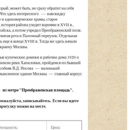
й, может быть, не сразу обратит на себя
 Что здесь интересного — навскидку
 и единоверческие храмы, старое
 история района уходит корнями в XVII в.,
 войска, а потом учредил Преображенский полк.
вятая рота и Палочный переулок. Отдельная
 еще в конце XVIII в. Тогда же здесь начали
 окраину Москвы.
ые купеческие домики и рабочие дома 1920-х
д землю реки Хапиловки, пройдемся по бывшей
 особняк В.Д. Носова — маленький
промышленное здание Москвы — главный корпус
3 из метро "Преображенская площадь".
 пожалуйста, записывайтесь. Если вы идете
 прогулку можно на месте.
тельность:
Цена: