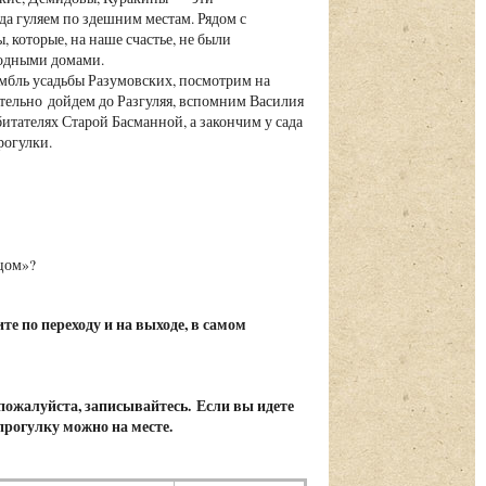
да гуляем по здешним местам. Рядом с
 которые, на наше счастье, не были
оходными домами.
мбль усадьбы Разумовских, посмотрим на
ательно дойдем до Разгуляя, вспомним Василия
тателях Старой Басманной, а закончим у сада
рогулки.
цом»?
е по переходу и на выходе, в самом
 пожалуйста, записывайтесь. Если вы идете
 прогулку можно на месте.