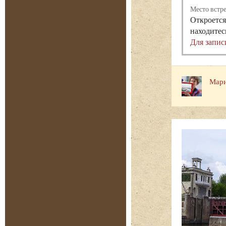
Место встр
Откроется
находитес
Для запис
Мари