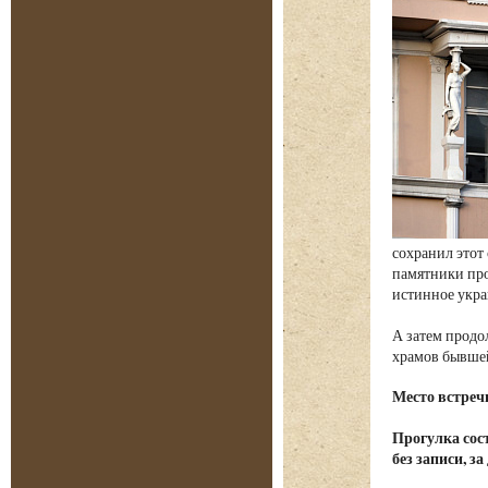
сохранил этот
памятники пр
истинное укра
А затем продо
храмов бывше
Место встреч
Прогулка сост
без записи, з