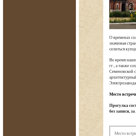
О временах со
значимая стран
селиться купц
Во время наше
гг., а также 
Семеновской с
архитектурный
Электрозавода
Место встреч
Прогулка сост
без записи, з
Место встр