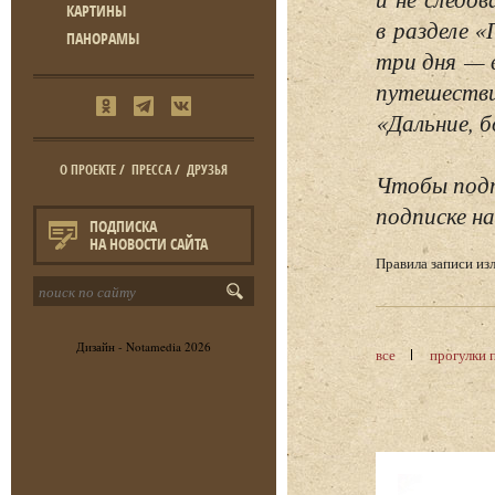
КАРТИНЫ
в разделе 
ПАНОРАМЫ
три дня — 
путешестви
«Дальние, б
О ПРОЕКТЕ
/
ПРЕССА
/
ДРУЗЬЯ
Чтобы подп
подписке на
ПОДПИСКА
НА НОВОСТИ САЙТА
Правила записи и
Дизайн -
Notamedia
2026
все
прогулки 