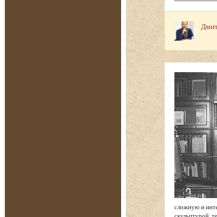
Дмит
сложную и инт
скульптурой, т