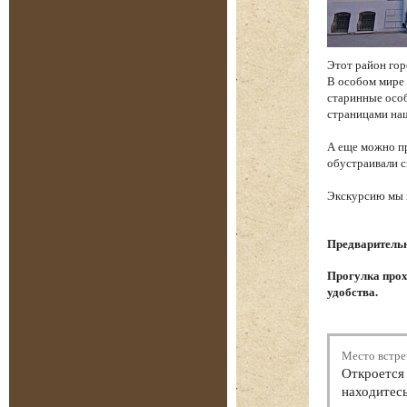
Этот район гор
В особом мире 
старинные особ
страницами на
А еще можно пр
обустраивали с
Экскурсию мы н
Предварительна
Прогулка прох
удобства.
Место встре
Откроется 
находитесь