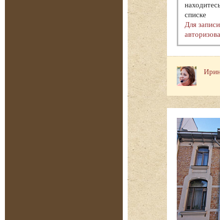
находитесь
списке
Для запис
авторизова
Ирин