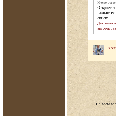
Место встре
Откроется 
находитесь
списке
Для запис
авторизова
Алек
По всем во