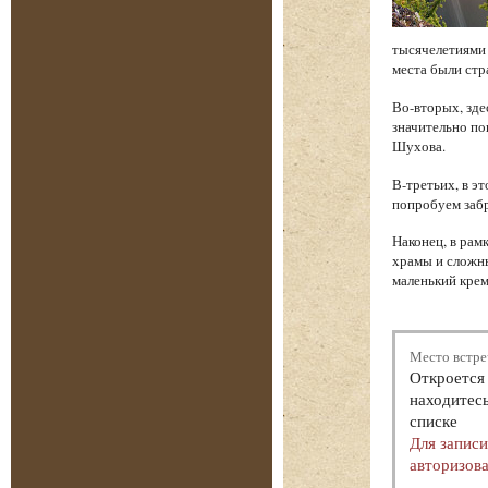
тысячелетиями 
места были стр
Во-вторых, зде
значительно по
Шухова.
В-третьих, в э
попробуем забр
Наконец, в рам
храмы и сложн
маленький крем
Место встре
Откроется 
находитесь
списке
Для запис
авторизова