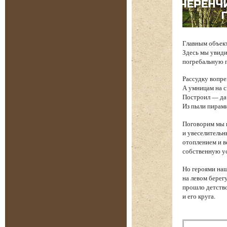
Главным объек
Здесь мы увиди
погребальную п
Рассудку вопре
А умницам на 
Построил — да 
Из пыли пирам
Поговорим мы и
и увеселительн
отоплением и в
собственную у
Но героями наш
на левом берег
прошло детство
и его круга.