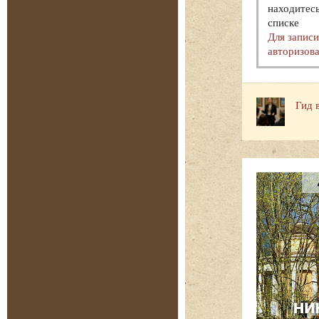
находитесь
списке
Для запис
авторизова
Гид 