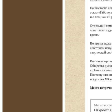
На выставке со
эскиз «Рабочег
и о том, как е
Отдельной темо
советского худ
время.
Во время экску
советском иску
творческой сво
Выставка прохо
Общества русск
«Юлия» и гипсо
Поэтому это ещ
искусства XX в
Место встречи 
Место встре
Откроется 