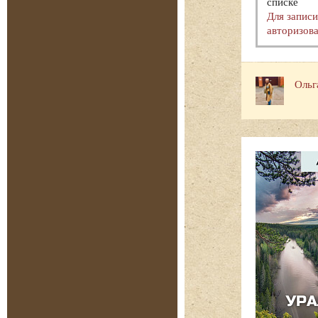
списке
Для запис
авторизова
Ольг