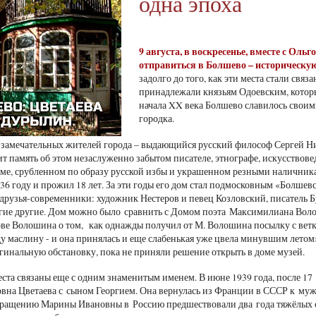
одна эпоха
9 августа
, в воскресенье, вместе с Ол
отправиться в Болшево – историческую
задолго до того, как эти места стали св
принадлежали князьям Одоевским, которы
начала XX века Болшево славилось своими
городка.
 замечательных жителей города – выдающийся русский философ Сергей Н
т память об этом незаслуженно забытом писателе, этнографе, искусствовед
оме, срубленном по образу русской избы и украшенном резными наличника
936 году и прожил 18 лет. За эти годы его дом стал подмосковным «Болшев
друзья-современники: художник Нестеров и певец Козловский, писатель Б
гие другие. Дом можно было сравнить с Домом поэта Максимилиана Волош
ове Волошина о том, как однажды получил от М. Волошина посылку с вет
ду маслину - и она принялась и еще слабенькая уже цвела минувшим лет
гинальную обстановку, пока не приняли решение открыть в доме музей.
ста связаны еще с одним знаменитым именем. В июне 1939 года, после 17
на Цветаева с сыном Георгием. Она вернулась из Франции в СССР к му
вращению Марины Ивановны в Россию предшествовали два года тяжёлых 