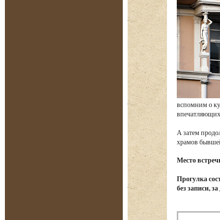
вспомним о ку
впечатляющих 
А затем продо
храмов бывше
Место встреч
Прогулка сост
без записи, з