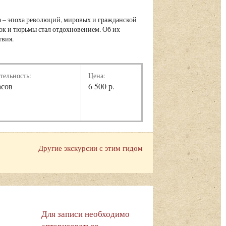
а – эпоха революций, мировых и гражданской
лок и тюрьмы стал отдохновением. Об их
твия.
тельность:
Цена:
асов
6 500 р.
Другие экскурсии с этим гидом
Для записи необходимо
авторизоваться