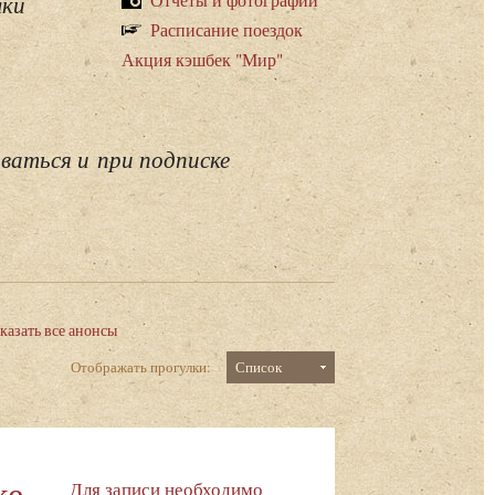
лки
Расписание поездок
Акция кэшбек "Мир"
ваться и при подписке
казать все анонсы
Отображать прогулки:
Список
ке
Для записи необходимо