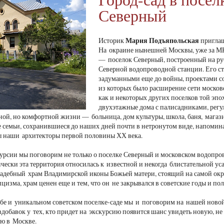
Северный
Мария Подъяпольская
Историк
приглаш
На окраине нынешней Москвы, уже за МК
— поселок Северный, построенный на ру
Северной водопроводной станции. Его ст
задуманными еще до войны, проектами с
из которых было расширение сети москов
как и некоторых других поселков той эпо
двухэтажные дома с палисадниками, регул
ной, но комфортной жизни — больница, дом культуры, школа, баня, мага
е семьи, сохранившиеся до наших дней почти в нетронутом виде, напомина
ы наши архитекторы первой половины ХХ века.
урсии мы поговорим не только о поселке Северный и московском водопров
чески эта территория относилась к известной и некогда блистательной уса
адебный храм Владимирской иконы Божьей матери, стоящий на самой окр
ицизма, храм ценен еще и тем, что он не закрывался в советские годы и п
ьбе и уникальном советском поселке-саде мы и поговорим на нашей новой
добавок у тех, кто придет на экскурсию появится шанс увидеть новую, не
ю в Москве.