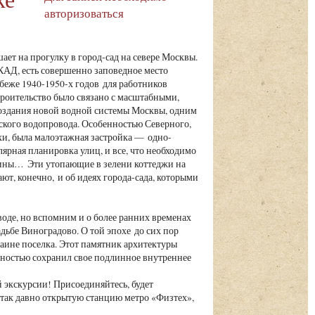
авторизоваться
ает на прогулку в город-сад на севере Москвы.
АД, есть совершенно заповедное место
беже 1940-1950-х годов для работников
роительство было связано с масштабными,
оздания новой водной системы Москвы, одним
ского водопровода. Особенностью Северного,
хи, была малоэтажная застройка — одно-
ярная планировка улиц, и все, что необходимо
зины… Эти утопающие в зелени коттеджи на
ют, конечно, и об идеях города-сада, которыми
оде, но вспомним и о более ранних временах
дьбе Виноградово. О той эпохе до сих пор
аине поселка. Этот памятник архитектуры
олностью сохранил свое подлинное внутреннее
 экскурсии! Присоединяйтесь, будет
 так давно открытую станцию метро «Физтех»,