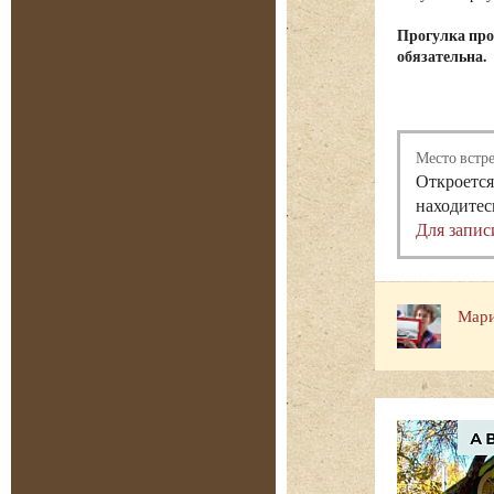
Прогулка про
обязательна.
Место встр
Откроется
находитес
Для запис
Мари