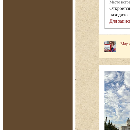
Место встр
Откроется
находитес
Для запис
Мари