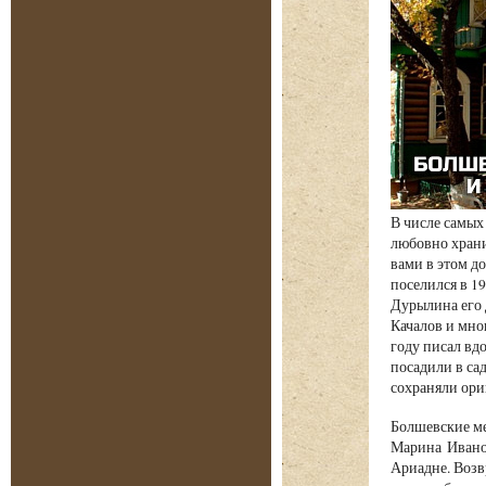
В числе самых
любовно храни
вами в этом д
поселился в 1
Дурылина его 
Качалов и мно
году писал вд
посадили в са
сохраняли ори
Болшевские ме
Марина Иванов
Ариадне. Воз