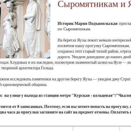
Сыромятникам и 
Историк Мария Подъяпольская
пригла
по Сыромятникам.
На берегах Яузы лежит немало интересн
посвятим нашу прогулку Сыромятникам, 
сохранил этот старый тихий район, отре
дороги. Увидим дошедшие до наших дне
пцах Хлудовых и их наследии, посмотрим знаменитый шлюз на Яузе — ис
творений архитектора Гольца.
лжим исследовать памятники на другом берегу Яузы — увидим дачу Строг
й единоверческой общины.
и: на улице у выхода из станции метро "Курская - кольцевая"/"Чкало
оится от 8 записанных. Поэтому, если вы хотите попасть на прогулку,
а два часа до прогулки загляните на сайт на предмет отмены. Оплатить