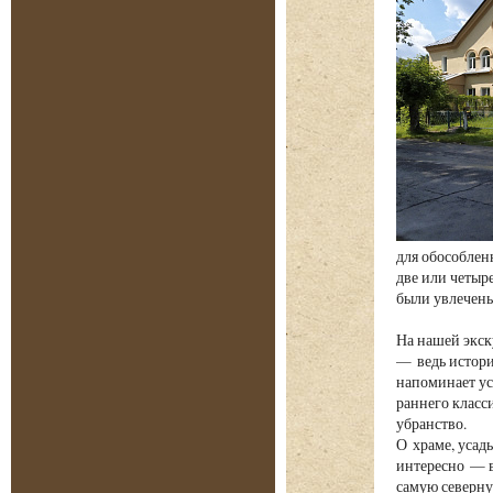
для обособлен
две или четыр
были увлечен
На нашей экск
— ведь истори
напоминает ус
раннего класс
убранство.
О храме, усад
интересно — в
самую северну