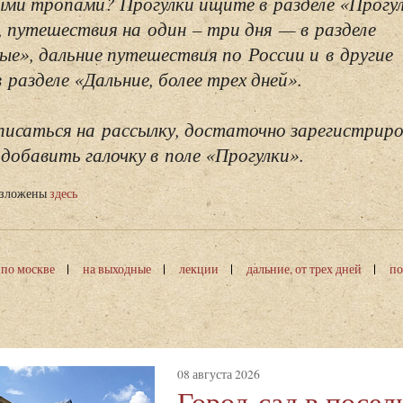
ми тропами? Прогулки ищите в разделе «Прогу
, путешествия на один – три дня — в разделе
ые», дальние путешествия по России и в другие
разделе «Дальние, более трех дней».
исаться на рассылку, достаточно зарегистриро
добавить галочку в поле «Прогулки».
изложены
здесь
 по москве
на выходные
лекции
дальние, от трех дней
по
08 августа 2026
Город-сад в посел