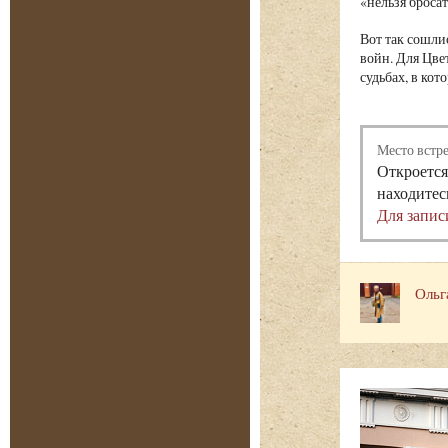
«нельзя бросат
Вот так сошли
войн. Для Цве
судьбах, в ко
Место встр
Откроется
находитес
Для запис
Ольг