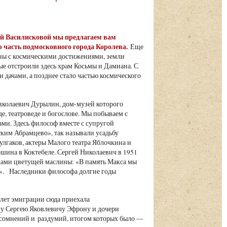
ьгой Василисковой мы предлагаем вам
 часть подмосковного города Королева.
Еще
язаны с космическими достижениями, земли
е отстроили здесь храм Косьмы и Дамиана. С
 дачами, а позднее стало частью космического
иколаевич Дурылин, дом-музей которого
е, театроведе и богослове. Мы побываем с
ми. Здесь философ вместе с супругой
ским Абрамцево», так называли усадьбу
улгаков, актеры Малого театра Яблочкина и
ина в Коктебеле. Сергей Николаевич в 1951
ками цветущей маслины: «В память Макса мы
ом». Наследники философа долгие годы
 лет эмиграции сюда приехала
жу Сергею Яковлевичу Эфрону и дочери
сомнений и раздумий, итогом которых было —