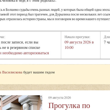
ь человека в беде, я с этим родилась».
сь в Болшево судьбы очень разных людей, у которых была общей одна эпох
таевой этот период был трагичен, для Дурылина после нескольких лет ссы
торых отразилась история страны, мы и поговорим во время нашего путешес
ечи:
Начало прогулки:
Дли
 после записи, если вы
09 августа 2026 в
7 ч
ь не в резервном списке
10:00
и необходимо авторизоваться
а Василискова
будет вашим гидом
09 августа 2026
Прогулка по