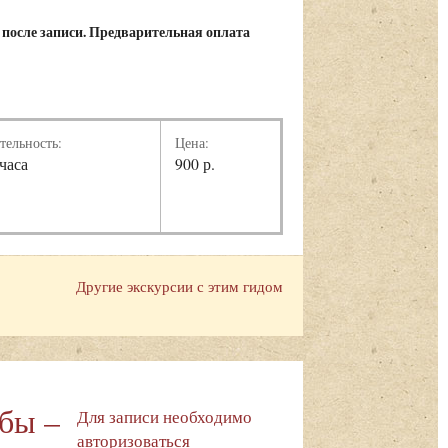
 после записи. Предварительная оплата
тельность:
Цена:
 часа
900 р.
Другие экскурсии с этим гидом
ьбы –
Для записи необходимо
авторизоваться