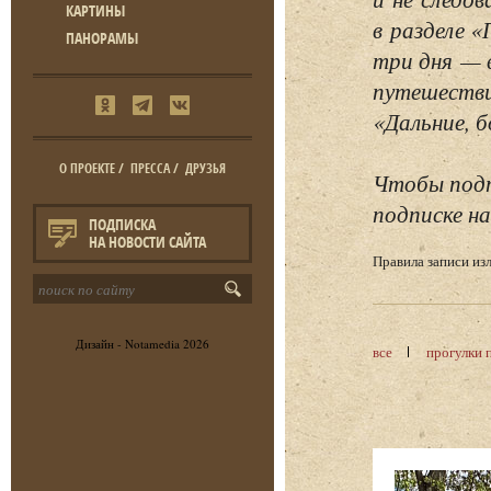
КАРТИНЫ
в разделе 
ПАНОРАМЫ
три дня — 
путешестви
«Дальние, б
О ПРОЕКТЕ
/
ПРЕССА
/
ДРУЗЬЯ
Чтобы подп
подписке на
ПОДПИСКА
НА НОВОСТИ САЙТА
Правила записи и
Дизайн -
Notamedia
2026
все
прогулки 