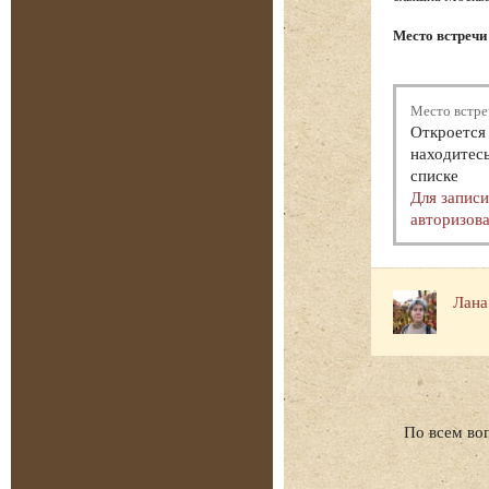
Место встречи
Место встре
Откроется 
находитесь
списке
Для запис
авторизова
Лана
По всем во