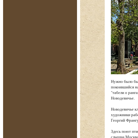
Нужно было бы
покоившийся на
"табели о ранга
Новодевичье.
Новодевичье к
художники рабо
Георгий Франгу
Здесь поют пти
слышна Москва.