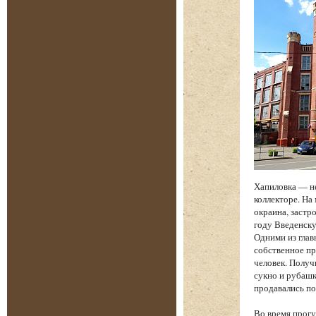
Хапиловка — н
коллекторе. На
окраина, застр
году Введенску
Одними из глав
собственное пр
человек. Получ
сукно и рубашк
продавались по
Во время прогу