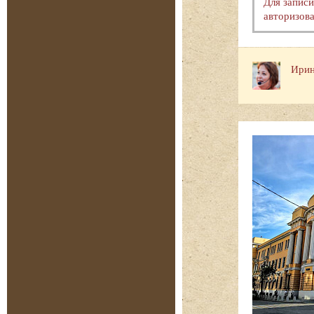
Для запис
авторизова
Ирин