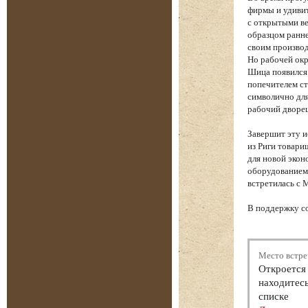
фирмы и удиви
с открытыми ве
образцом ранне
своим производ
Но рабочей окр
Шица появился
попечителем ст
символично для
рабочий дворе
Завершит эту 
из Риги товари
для новой экон
оборудованием 
встретилась с 
В поддержку с
Место встре
Откроется 
находитесь
списке