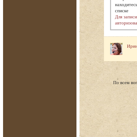
находитесь
списке
Для запис
авторизова
Ирин
По всем во