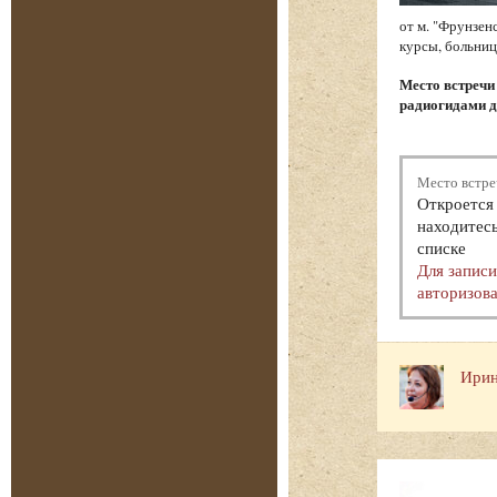
от м. "Фрунзен
курсы, больниц
Место встреч
радиогидами д
Место встре
Откроется 
находитесь
списке
Для запис
авторизова
Ирин