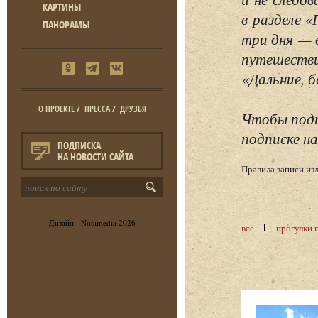
КАРТИНЫ
в разделе 
ПАНОРАМЫ
три дня — 
путешестви
«Дальние, б
О ПРОЕКТЕ
/
ПРЕССА
/
ДРУЗЬЯ
Чтобы подп
подписке на
ПОДПИСКА
НА НОВОСТИ САЙТА
Правила записи и
Дизайн -
Notamedia
2026
все
прогулки 