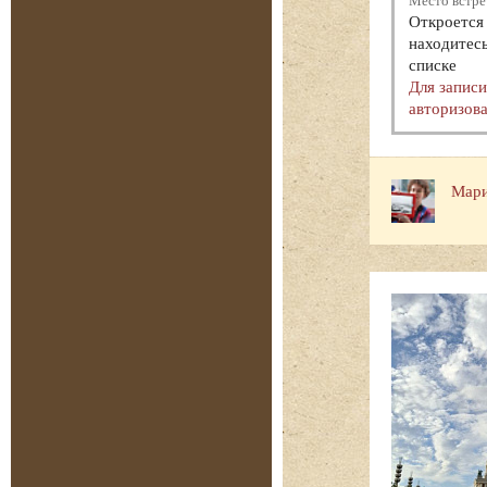
Место встре
Откроется 
находитесь
списке
Для запис
авторизова
Мари