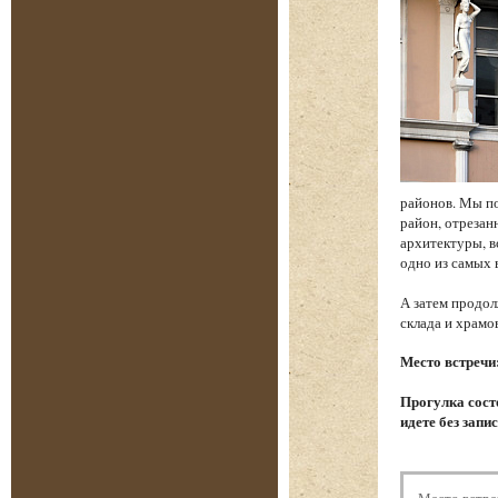
районов. Мы по
район, отреза
архитектуры, в
одно из самых
А затем продол
склада и храм
Место встречи
Прогулка состо
идете без запи