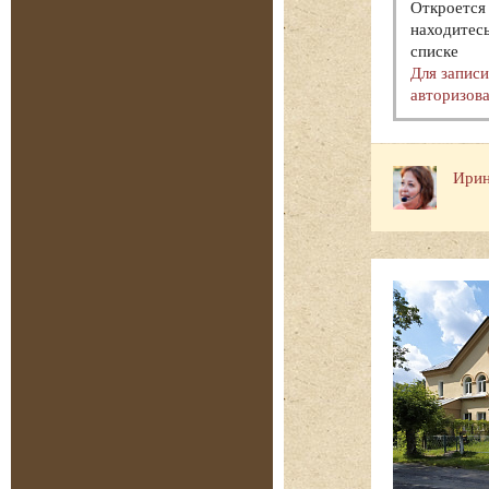
Откроется 
находитесь
списке
Для запис
авторизова
Ирин