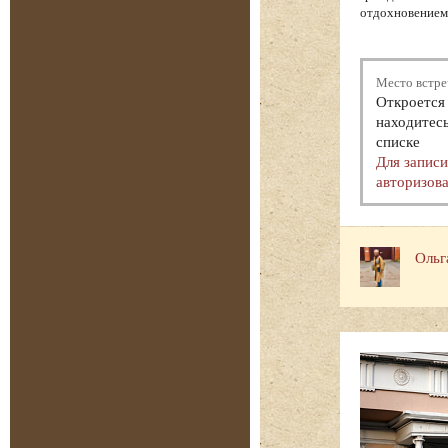
отдохновением.
Место встре
Откроется 
находитесь
списке
Для запис
авторизова
Ольг