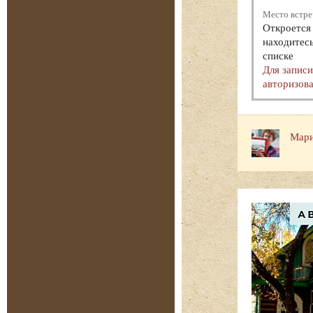
Место встре
Откроется 
находитесь
списке
Для запис
авторизова
Мари