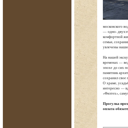
московского во
— одно- двухэт
комфортной жиз
семьи, сохрани
увлечены наши
На нашей экску
временах — вед
эпохе до сих п
памятник архит
сохранил свое 
О храме, усадь
интересно — вд
«Физтех», саму
Прогулка прох
оплата обязат