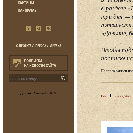
КАРТИНЫ
в разделе 
ПАНОРАМЫ
три дня — 
путешестви
«Дальние, б
О ПРОЕКТЕ
/
ПРЕССА
/
ДРУЗЬЯ
Чтобы подп
подписке на
ПОДПИСКА
НА НОВОСТИ САЙТА
Правила записи и
Дизайн -
Notamedia
2026
все
прогулки 