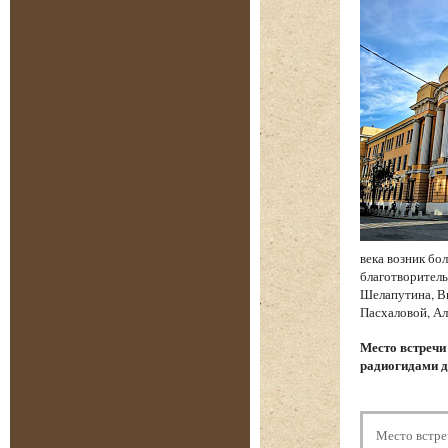
века возник бо
благотворитель
Шелапутина, Вы
Пасхаловой, Ал
Место встреч
радиогидами д
Место встре