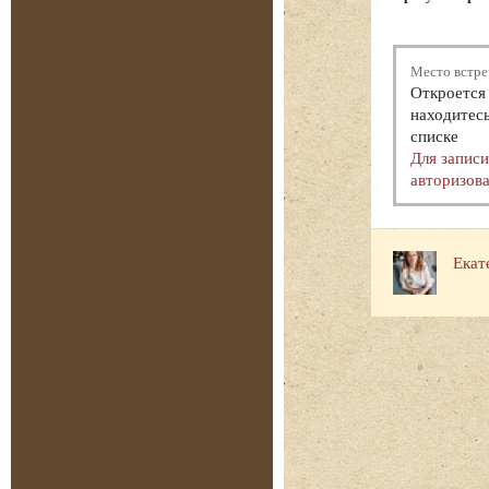
Место встре
Откроется 
находитесь
списке
Для запис
авторизова
Екат