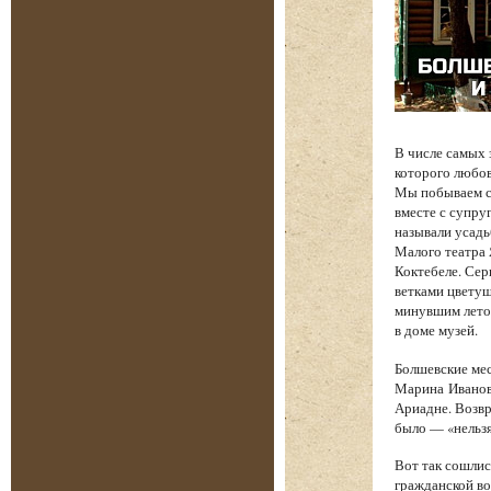
В числе самых
которого любов
Мы побываем с 
вместе с супру
называли усадь
Малого театра
Коктебеле. Сер
ветками цветущ
минувшим лето
в доме музей.
Болшевские мес
Марина Иванов
Ариадне. Возв
было — «нельзя
Вот так сошлис
гражданской во