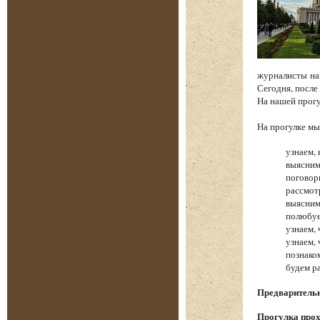
журналисты на
Сегодня, после
На нашей прог
На прогулке 
узнаем, 
выясним
поговор
рассмот
выясним
полюбуе
узнаем,
узнаем,
познако
будем р
Предварительна
Прогулка прох