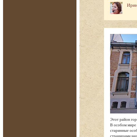
Ирин
Этот район гор
В особом мире 
старинные особ
страницами на