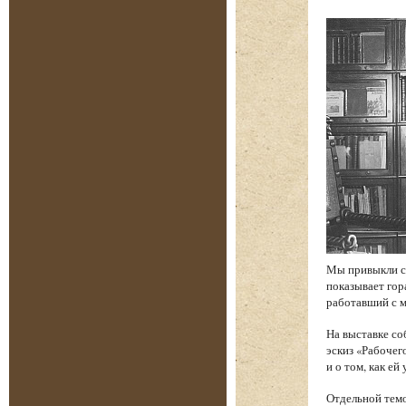
Мы привыкли св
показывает гор
работавший с м
На выставке со
эскиз «Рабочег
и о том, как е
Отдельной темо