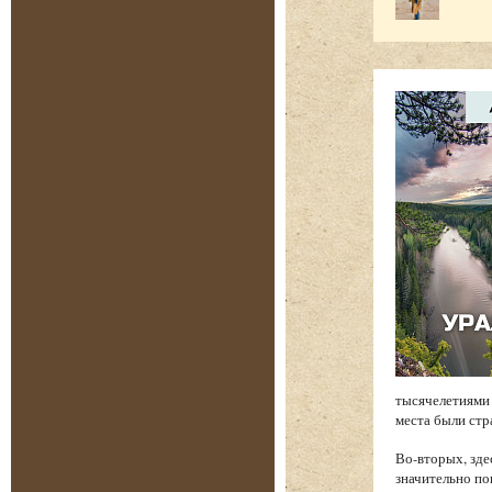
тысячелетиями 
места были стр
Во-вторых, зде
значительно по