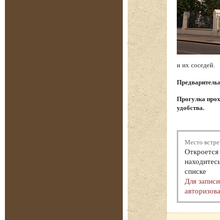
и их соседей.
Предварительна
Прогулка прох
удобства.
Место встре
Откроется 
находитесь
списке
Для запис
авторизова