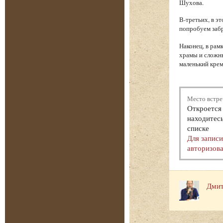
Шухова.
В-третьих, в э
попробуем забр
Наконец, в рам
храмы и сложн
маленький крем
Место встре
Откроется 
находитесь
списке
Для запис
авторизова
Дмит