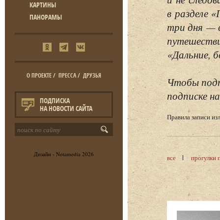
КАРТИНЫ
в разделе 
ПАНОРАМЫ
три дня — 
путешестви
«Дальние, б
О ПРОЕКТЕ
/
ПРЕССА
/
ДРУЗЬЯ
Чтобы подп
подписке на
ПОДПИСКА
НА НОВОСТИ САЙТА
Правила записи и
Дизайн -
Notamedia
2026
все
прогулки 