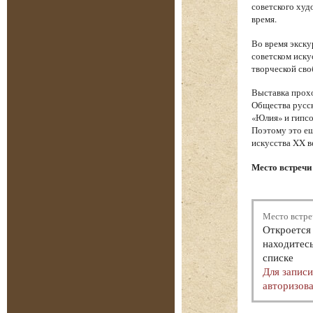
советского худ
время.
Во время экску
советском иску
творческой сво
Выставка прохо
Общества русск
«Юлия» и гипсо
Поэтому это ещ
искусства XX в
Место встречи 
Место встре
Откроется 
находитесь
списке
Для запис
авторизова