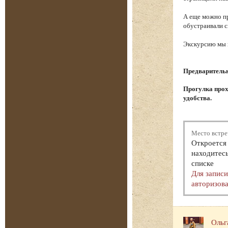
А еще можно пр
обустраивали с
Экскурсию мы н
Предварительна
Прогулка прох
удобства.
Место встре
Откроется 
находитесь
списке
Для запис
авторизова
Ольг