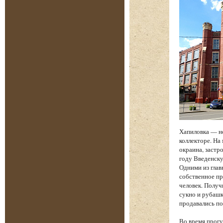
Хапиловка — н
коллекторе. На
окраина, застр
году Введенску
Одними из глав
собственное пр
человек. Получ
сукно и рубашк
продавались по
Во время прогу