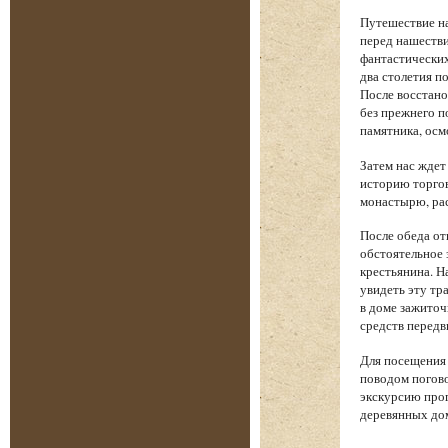
Путешествие на
перед нашеств
фантастических
два столетия п
После восстано
без прежнего п
памятника, осм
Затем нас жде
историю торгов
монастырю, рас
После обеда от
обстоятельное 
крестьянина. Н
увидеть эту тр
в доме зажиточ
средств передв
Для посещения 
поводом погово
экскурсию прог
деревянных дом