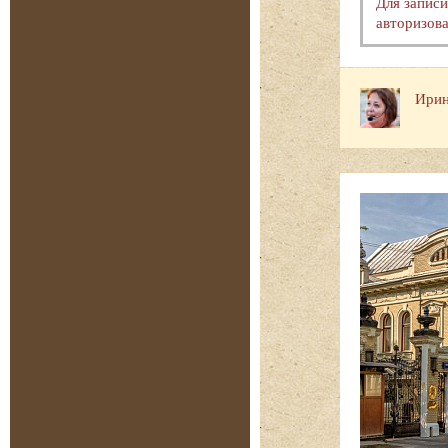
Для запис
авторизова
Ирин