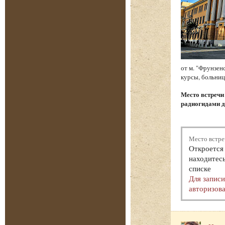
от м. "Фрунзен
курсы, больниц
Место встреч
радиогидами д
Место встре
Откроется 
находитесь
списке
Для запис
авторизова