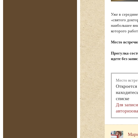
Уже в середине
«святого докто
наибольшее вни
которого работ
Место встречи
Прогулка состо
идете без запи
Место встре
Откроется 
находитесь
списке
Для запис
авторизова
Мари