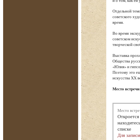
и о том, как е
Отдельной темо
советского худ
время.
Во время экску
советском иску
творческой сво
Выставка прохо
Общества русск
«Юлия» и гипсо
Поэтому это ещ
искусства XX в
Место встречи 
Место встре
Откроется 
находитесь
списке
Для запис