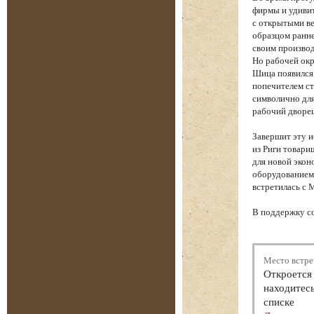
фирмы и удиви
с открытыми ве
образцом ранне
своим производ
Но рабочей окр
Шица появился
попечителем ст
символично для
рабочий дворе
Завершит эту 
из Риги товари
для новой экон
оборудованием 
встретилась с 
В поддержку с
Место встре
Откроется 
находитесь
списке