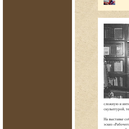
сложную и инт
скульптурой, т
На выставке со
эскиз «Рабочег