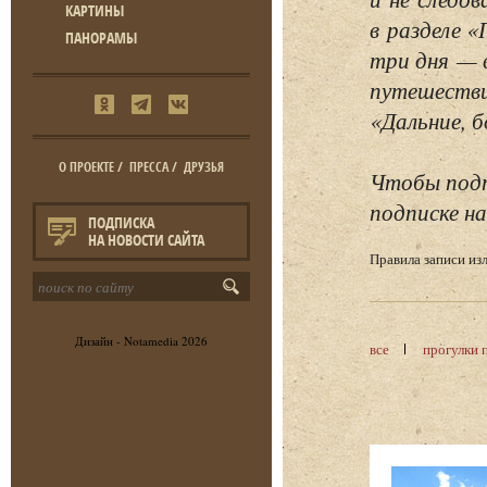
КАРТИНЫ
в разделе 
ПАНОРАМЫ
три дня — 
путешестви
«Дальние, б
О ПРОЕКТЕ
/
ПРЕССА
/
ДРУЗЬЯ
Чтобы подп
подписке на
ПОДПИСКА
НА НОВОСТИ САЙТА
Правила записи и
Дизайн -
Notamedia
2026
все
прогулки 