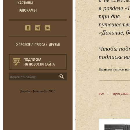
КАРТИНЫ
в разделе 
ПАНОРАМЫ
три дня — 
путешестви
«Дальние, б
О ПРОЕКТЕ
/
ПРЕССА
/
ДРУЗЬЯ
Чтобы подп
подписке на
ПОДПИСКА
НА НОВОСТИ САЙТА
Правила записи и
Дизайн -
Notamedia
2026
все
прогулки 