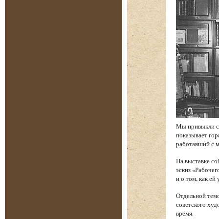
Мы привыкли св
показывает гор
работавший с м
На выставке со
эскиз «Рабочег
и о том, как е
Отдельной темо
советского худ
время.