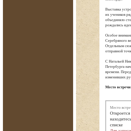
Выставка устро
их учеников ря
объединяло сто
рождались идеи
Особое вниман
Серебряного ве
Отдельным сюже
отправной точк
С Натальей Ник
Петербурга нач
времени. Перед
изменивших ру
Место встречи 
Место встре
Откроется 
находитесь
списке
Для запис