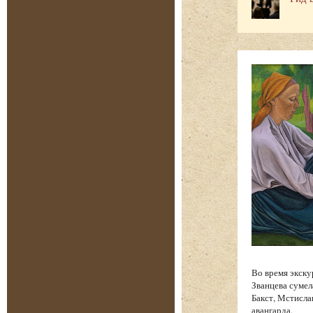
Во время экску
Званцева сумел
Бакст, Мстисла
авангарда.