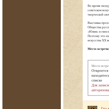
Во время экску
советском иску
творческой сво
Выставка прохо
Общества русск
«Юлия» и гипсо
Поэтому это ещ
искусства XX в
Место встречи 
Место встре
Откроется 
находитесь
списке
Для запис
авторизова
Гид 