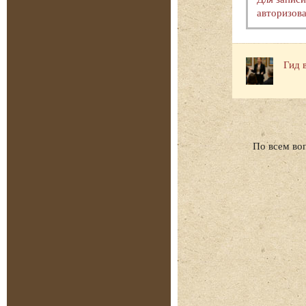
авторизова
Гид 
По всем во