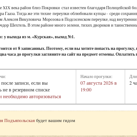
е XIX века район близ Покровки стал известен благодаря Полицейской бо
ра Гааза. Тогда же эти тихие переулки облюбовали купцы - среди сохра
м Алексея Викуловича Морозова в Подсосенском переулке, над внутренни
дор Шехтель. В этом районе много зелени, тихих двориков и таинственн
: у выхода из м. «Курская», выход №1.
оится от 8 записанных. Поэтому, если вы хотите попасть на прогулку
а два часа до прогулки загляните на сайт на предмет отмены. Оплатить
ечи:
Начало прогулки:
Дли
 после записи, если вы
07 августа 2026 в
2 ч
ь не в резервном списке
19:00
и необходимо авторизоваться
я Подъяпольская
будет вашим гидом