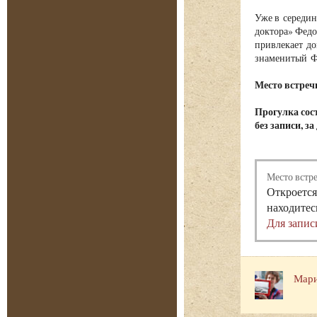
Уже в середин
доктора» Федо
привлекает до
знаменитый Фе
Место встречи
Прогулка сост
без записи, з
Место встр
Откроется
находитес
Для запис
Мари