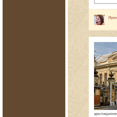
Ирин
аристократиче