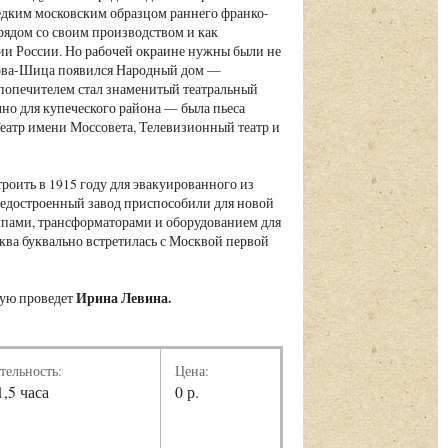
редким московским образцом раннего франко-
ядом со своим производством и как
ии России. Но рабочей окраине нужны были не
нова-Шица появился Народный дом —
 попечителем стал знаменитый театральный
но для купеческого района — была пьеса
Театр имени Моссовета, Телевизионный театр и
троить в 1915 году для эвакуированного из
едостроенный завод приспособили для новой
ампами, трансформаторами и оборудованием для
ква буквально встретилась с Москвой первой
Ирина Левина.
рую проведет
тельность:
Цена:
1,5 часа
0 р.