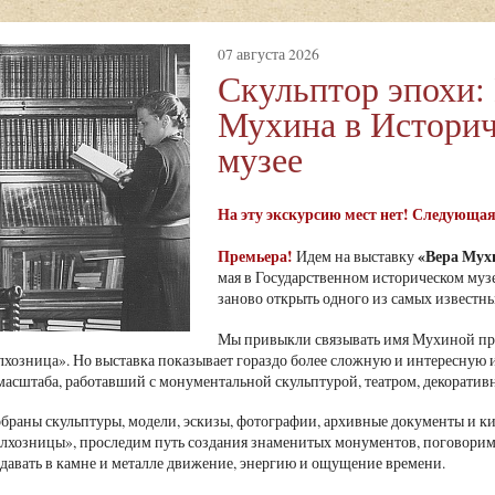
07 августа 2026
Скульптор эпохи:
Мухина в Истори
музее
На эту экскурсию мест нет! Следующая с
Премьера!
«Вера Мухи
Идем на выставку
мая в Государственном историческом муз
заново открыть одного из самых известны
Мы привыкли связывать имя Мухиной пре
лхозница». Но выставка показывает гораздо более сложную и интересную 
масштаба, работавший с монументальной скульптурой, театром, декорати
обраны скульптуры, модели, эскизы, фотографии, архивные документы и 
олхозницы», проследим путь создания знаменитых монументов, поговорим 
едавать в камне и металле движение, энергию и ощущение времени.