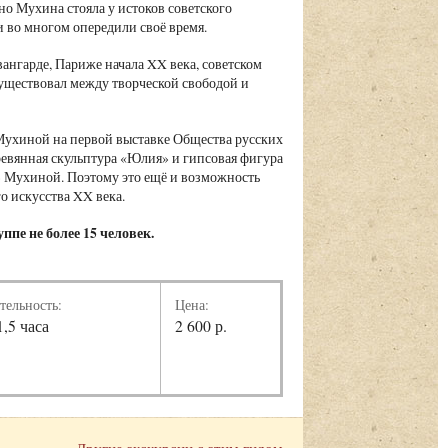
но Мухина стояла у истоков советского
и во многом опередили своё время.
вангарде, Париже начала XX века, советском
 существовал между творческой свободой и
ы Мухиной на первой выставке Общества русских
ревянная скульптура «Юлия» и гипсовая фигура
» Мухиной. Поэтому это ещё и возможность
го искусства XX века.
ппе не более 15 человек.
тельность:
Цена:
1,5 часа
2 600 р.