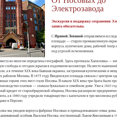
Электрозавода
Экскурсия в поддержку сохранения Эле
запись обязательна.
Ириной Левиной
С
отправляемся исслед
площади — старую промышленную окраин
корпуса, купеческие дома, рабочий театр
под угрозой исчезновения.
 места во многом определена географией. Здесь протекала Хапиловка — н
ю слободы и сегодня скрытая в подземном коллекторе. На месте нынешней
или, а в течение XIX века бывшая окраина, застроенная купеческими и ме
районов Москвы. В 1875 году Введенскую площадь связала с центром од
ных героев этих мест стали Носовы. В начале XIX века три брата были про
роизводство платков — сначала буквально в семейном доме. Уже к 1843 году
ый кредит от старообрядческой общины, Носовы расширили предприятие, 
ота, а в 1880 году учредили товарищество с капиталом в три миллиона руб
даже в Персию.
улки мы увидим корпуса фабрики Носовых и принадлежавшие семье дома
деревянный особняк Василия Носова, построенный Львом Кекушевым в 19