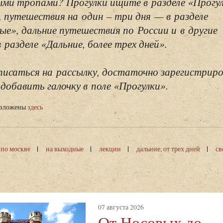
ми тропами? Прогулки ищите в разделе «Прогу
, путешествия на один – три дня — в разделе
ые», дальние путешествия по России и в другие
разделе «Дальние, более трех дней».
исаться на рассылку, достаточно зарегистриро
добавить галочку в поле «Прогулки».
изложены
здесь
 по москве
на выходные
лекции
дальние, от трех дней
св
07 августа 2026
От Носовых до