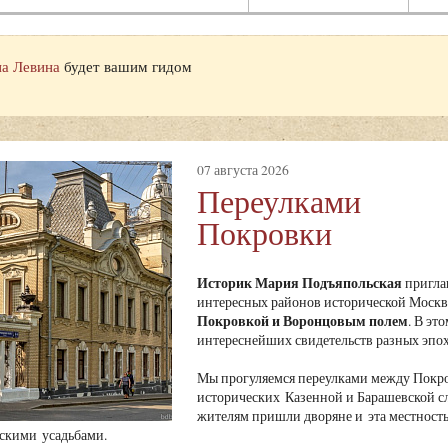
а Левина
будет вашим гидом
07 августа 2026
Переулками
Покровки
Историк Мария Подъяпольская
пригла
интересных районов исторической Москвы
Покровкой и Воронцовым полем
. В эт
интереснейших свидетельств разных эпох
Мы прогуляемся переулками между Покро
исторических Казенной и Барашевской сл
жителям пришли дворяне и эта местность 
скими усадьбами.