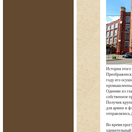
История этого
Преображенску
году его осуш
промышленных 
Одними из глав
собственное п
Получив крупн
для армии и фл
отправлялись 
Во время прог
удивительный 