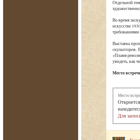
Отдельной тем
художественно
Во время экску
искусстве 193
требованиями 
Выставка прох
скульпторов. 
«Пламя револю
увидеть, как ч
Место встречи
Место встр
Откроется
находитес
Для запис