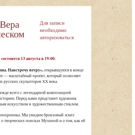
 Вера
Для записи
необходимо
ческом
авторизоваться
остоится 13 августа в 19-00.
на. Навстречу ветру»,
открывшуюся в конце
ее — масштабный проект, который позволяет
х русских скульпторов XX века.
жде всего с легендарной композицией
историю. Перед нами предстанет художник
вным искусством и художественным стеклом.
кинохроника. Мы увидим бронзовый эскиз
о творческих поисках Мухиной и о том, как ей