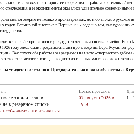
ой станет малоизвестная сторона её творчества — работа со стеклом. Имен
го стеклоделия, а её эксперименты оказались удивительно современными 
рсии мы поговорим не только о произведениях, но и об эпохе: о русском а
0-х годов, Всемирной выставке в Париже 1937 года и о том, как художник
государства.
одит в залах Исторического музея, где сто лет назад состоялся дебют Вер
В 1926 году здесь были представлены два произведения Веры Мухиной: де
ции». Век спустя обе работы возвращаются на место «творческого дебюта
ерез столетие меняется взгляд на одного из главных мастеров отечественно
 вы увидите после записи. Предварительная оплата обязательна. В гру
ечи:
Начало прогулки:
Дли
 после записи, если вы
07 августа 2026 в
1 - 
ь не в резервном списке
19:30
и необходимо авторизоваться