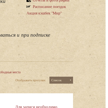
лки
Расписание поездок
Акция кэшбек "Мир"
ваться и при подписке
ободные места
Отображать прогулки:
Список
Для записи необходимо