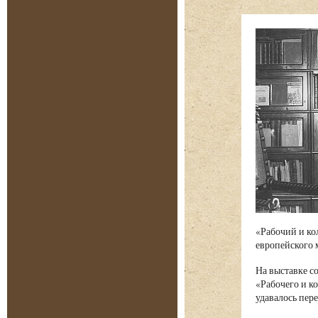
«Рабочий и ко
европейского 
На выставке с
«Рабочего и к
удавалось пер