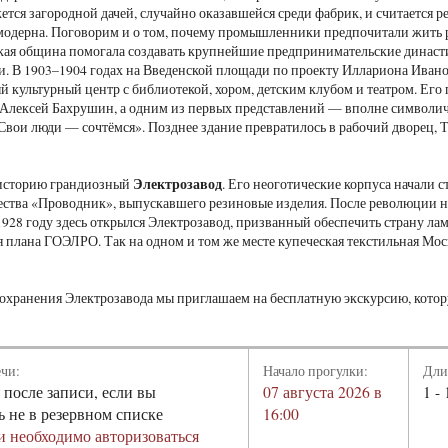
ется загородной дачей, случайно оказавшейся среди фабрик, и считается 
модерна. Поговорим и о том, почему промышленники предпочитали жить р
кая община помогала создавать крупнейшие предпринимательские династ
и. В 1903–1904 годах на Введенской площади по проекту Иллариона Ива
 культурный центр с библиотекой, хором, детским клубом и театром. Его
Алексей Бахрушин, а одним из первых представлений — вполне символич
Свои люди — сочтёмся». Позднее здание превратилось в рабочий дворец, 
Электрозавод
 историю грандиозный
. Его неоготические корпуса начали с
ства «Проводник», выпускавшего резиновые изделия. После революции н
1928 году здесь открылся Электрозавод, призванный обеспечить страну л
 плана ГОЭЛРО. Так на одном и том же месте купеческая текстильная Мос
охранения Электрозавода мы приглашаем на бесплатную экскурсию, кото
ечи:
Начало прогулки:
Дли
 после записи, если вы
07 августа 2026 в
1 - 
ь не в резервном списке
16:00
и необходимо авторизоваться