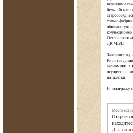
верандами каж
бельгийского 
старообрядчес
только фабрик
общедоступный
коллекционер 
Островского «
ДК МЭЛЗ.
Завершит эту
Риги товарище
экономики: в 
осуществления
пятилетки.
В поддержку с
Место встр
Откроется
находитес
Для запис