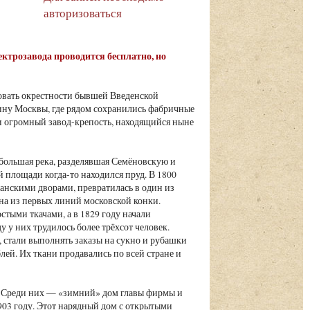
авторизоваться
ктрозавода проводится бесплатно, но
овать окрестности бывшей Введенской
у Москвы, где рядом сохранились фабричные
 и огромный завод-крепость, находящийся ныне
ебольшая река, разделявшая Семёновскую и
 площади когда-то находился пруд. В 1800
щанскими дворами, превратилась в один из
на из первых линий московской конки.
стыми ткачами, а в 1829 году начали
 у них трудилось более трёхсот человек.
стали выполнять заказы на сукно и рубашки
лей. Их ткани продавались по всей стране и
. Среди них — «зимний» дом главы фирмы и
03 году. Этот нарядный дом с открытыми