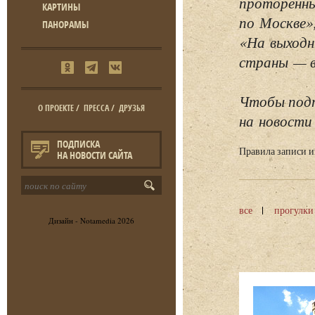
проторенны
КАРТИНЫ
по Москве»
ПАНОРАМЫ
«На выходн
страны — в 
Чтобы подп
О ПРОЕКТЕ
/
ПРЕССА
/
ДРУЗЬЯ
на новости 
ПОДПИСКА
Правила записи 
НА НОВОСТИ САЙТА
все
прогулки
Дизайн -
Notamedia
2026