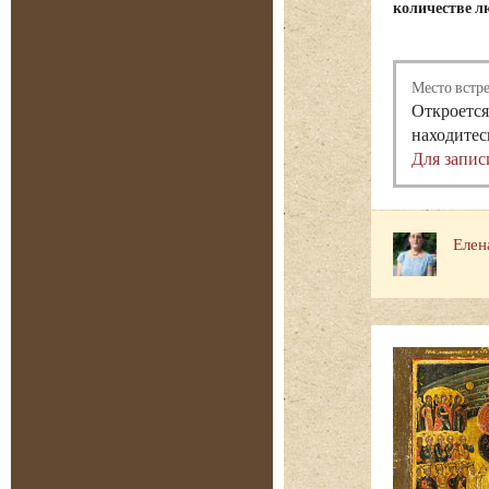
количестве лю
Место встр
Откроется
находитес
Для запис
Елен