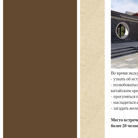
Во время экск
- узнать об и
- полюбовать
китайским ор
- прогуляться
- насладиться
- загадать жел
Место встречи
более 20 чело