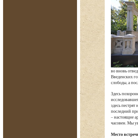
во вновь отвед
Введенских го
слободы, а пос
Здесь похорон
исследовавшег
здесь пестрят
последний при
– настоящие а
часовен. Мы у
Место встреч