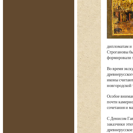
дипломатам и 
Строгановы бы
формировали х
Во время экск
древнерусског
иконы считают
новгородской 
Особое вниман
почти камерно
сочетания и м
С Денисом Гав
заказчики эти
древнерусское