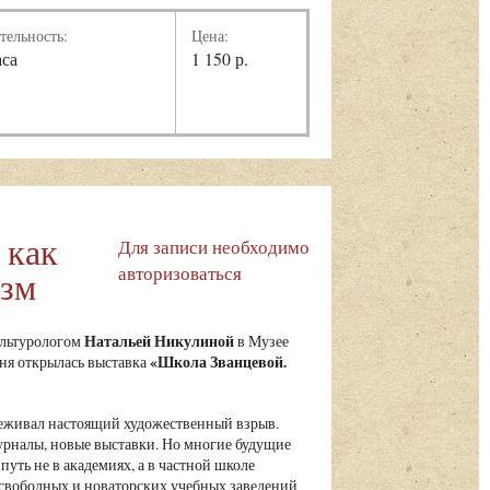
тельность:
Цена:
аса
1 150 р.
 как
Для записи необходимо
авторизоваться
изм
Натальей Никулиной
ультурологом
в Музее
«Школа Званцевой.
юня открылась выставка
реживал настоящий художественный взрыв.
урналы, новые выставки. Но многие будущие
путь не в академиях, а в частной школе
свободных и новаторских учебных заведений