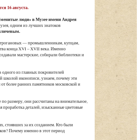
тся 16 августа.
менитые люди» в Музее имени Андрея
узея, одним из лучших знатоков
иличевым.
Строгановых — промышленникам, купцам,
тва конца XVI – XVII века. Именно
здавали мастерские, собирали библиотеки и
 в одного из главных покровителей
ой школой иконописи, узнаем, почему эти
от более ранних памятников московской и
по размеру, они рассчитаны на внимательное,
я проработка деталей, изысканные цветовые
х, стоявших за их созданием. Кто были
еков? Почему именно в этот период