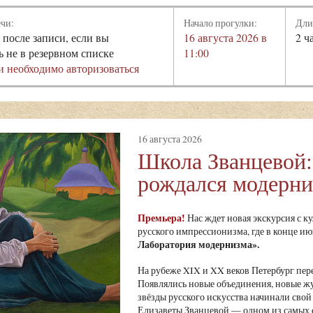
ечи:
Начало прогулки:
Дли
 после записи, если вы
16 августа 2026 в
2 ч
ь не в резервном списке
11:00
и необходимо авторизоваться
16 августа 2026
Школа Званцевой:
рождался модерн
Премьера!
Нас ждет новая экскурсия с к
русского импрессионизма, где в конце и
Лаборатория модернизма»
.
На рубеже XIX и XX веков Петербург пе
Появлялись новые объединения, новые ж
звёзды русского искусства начинали свой 
Елизаветы Званцевой — одном из самых 