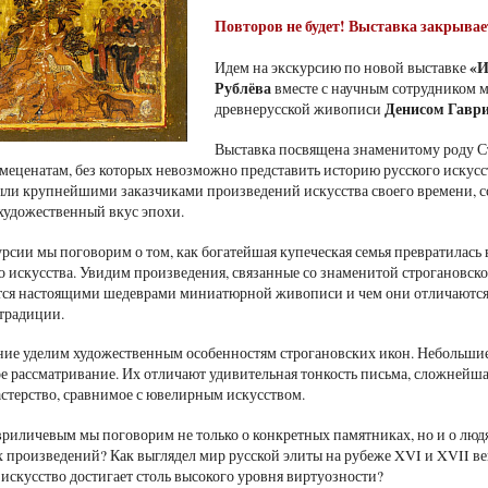
Повторов не будет! Выставка закрывае
«И
Идем на экскурсию по новой выставке
Рублёва
вместе с научным сотрудником м
Денисом Гавр
древнерусской живописи
Выставка посвящена знаменитому роду 
меценатам, без которых невозможно представить историю русского искусс
ли крупнейшими заказчиками произведений искусства своего времени, со
удожественный вкус эпохи.
урсии мы поговорим о том, как богатейшая купеческая семья превратилась
о искусства. Увидим произведения, связанные со знаменитой строгановск
ся настоящими шедеврами миниатюрной живописи и чем они отличаются 
традиции.
ие уделим художественным особенностям строгановских икон. Небольшие 
е рассматривание. Их отличают удивительная тонкость письма, сложнейша
астерство, сравнимое с ювелирным искусством.
риличевым мы поговорим не только о конкретных памятниках, но и о людя
х произведений? Как выглядел мир русской элиты на рубеже XVI и XVII в
 искусство достигает столь высокого уровня виртуозности?