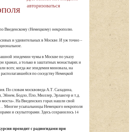
авторизоваться
ополя
по Введенскому (Немецкому) некрополю.
асивых и удивительных в Москве. И уж точно –
ациональное.
страшной эпидемии чумы в Москве по указу
и храмах, а только в заштатных монастырях и
али всех; когда же эпидемия миновала, на
 располагавшейся по соседству Немецкой
я. По словам москвоведа А.Т. Саладина,
Эйнем, Бодло, Пло, Мюллер, Эрлангер и т.д.
 моста». На Введенских горах нашли свой
ые… Многие усыпальницы Немецкого некрополя
рами и скульпторами. Здесь сохранилось 14
курсия проходит с радиогидами при