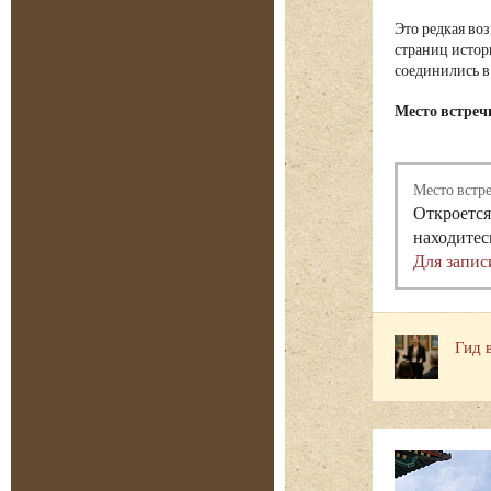
Это редкая во
страниц истор
соединились в
Место встреч
Место встр
Откроется
находитес
Для запис
Гид 