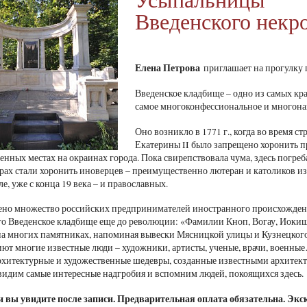
Введенского некр
Елена Петрова
приглашает на прогулку 
Введенское кладбище – одно из самых кр
самое многоконфессиональное и многон
Оно возникло в 1771 г., когда во время 
Екатерины II было запрещено хоронить пр
енных местах на окраинах города. Пока свирепствовала чума, здесь погреб
рах стали хоронить иноверцев – преимущественно лютеран и католиков из
ле, уже с конца 19 века – и православных.
ено множество российских предпринимателей иностранного происхождени
о Введенское кладбище еще до революции: «Фамилии Кноп, Вогау, Иокиш, 
 на многих памятниках, напоминая вывески Мясницкой улицы и Кузнецкого
ют многие известные люди – художники, артисты, ученые, врачи, военн
рхитектурные и художественные шедевры, созданные известными архитекто
видим самые интересные надгробия и вспомним людей, покоящихся здесь.
и вы увидите после записи. Предварительная оплата обязательна. Экс