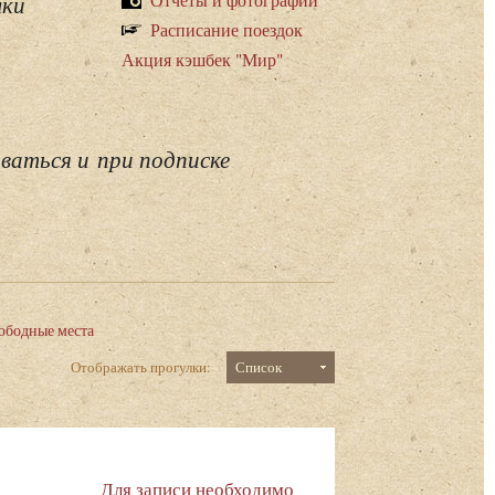
лки
Расписание поездок
Акция кэшбек "Мир"
ваться и при подписке
ободные места
Отображать прогулки:
Список
Для записи необходимо