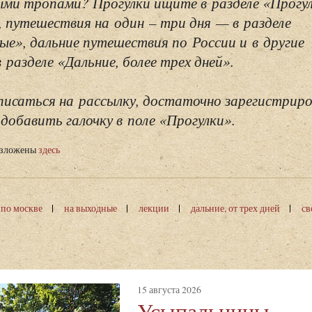
ми тропами? Прогулки ищите в разделе «Прогу
, путешествия на один – три дня — в разделе
ые», дальние путешествия по России и в другие
разделе «Дальние, более трех дней».
исаться на рассылку, достаточно зарегистриро
добавить галочку в поле «Прогулки».
изложены
здесь
 по москве
на выходные
лекции
дальние, от трех дней
св
15 августа 2026
Усыпальницы