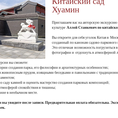
Китайский сад
Хуамин
Приглашаем вас на авторскую экскурсию
Аллой Станкевич
по китайско
культуре
Вы откроете для себя уголок Китая в Мос
созданный по канонам садово-паркового 
Это отличная возможность погрузиться в 
фотографии и отдохнуть в атмосферной 
урсии вы сможете:
стории создания парка, его философии и архитектурных особенностях;
ся живописным прудом, изящными беседками и павильонами с традицион
наментом;
 по саду камней и оценить мастерство создания парковых композиций;
 атмосферой спокойствия и тишины;
ание в необычном месте.
 вы увидите после записи. Предварительная оплата обязательна. Экск
век.