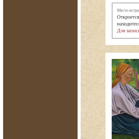
Место встр
Откроется
находитес
Для запис