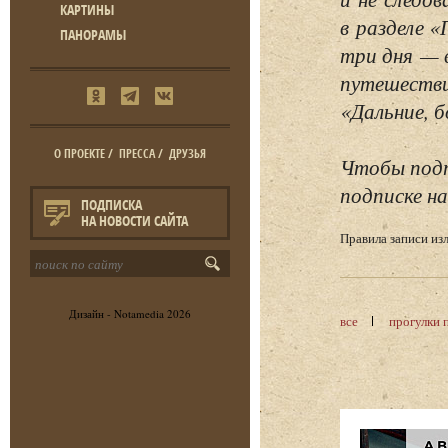
КАРТИНЫ
в разделе 
ПАНОРАМЫ
три дня — 
путешестви
«Дальние, б
О ПРОЕКТЕ
/
ПРЕССА
/
ДРУЗЬЯ
Чтобы подп
подписке на
ПОДПИСКА
НА НОВОСТИ САЙТА
Правила записи и
Дизайн -
Notamedia
2026
все
прогулки 