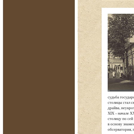
судьба государ
столицы стал с
драйва, неукро
XIX – начале Х
столицу по сей
в основу знаме
обсерватория, 