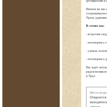
артефактами и 
Начнем же мы с
сохранившуюся 
Урала, удивляя
В степях мы:
- встретим сле
- поговорим о 
- узнаем, поче
- поговорим о 
Нас ждёт леген
рядом великоле
и Урал.
Место встре
Откроется 
находитесь
списке