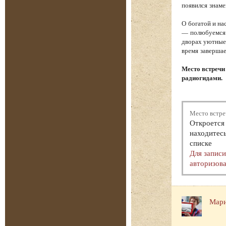
появился знам
О богатой и на
— полюбуемся 
дворах уютные 
время завершае
Место встречи
радиогидами.
Место встре
Откроется 
находитесь
списке
Для запис
авторизова
Мари