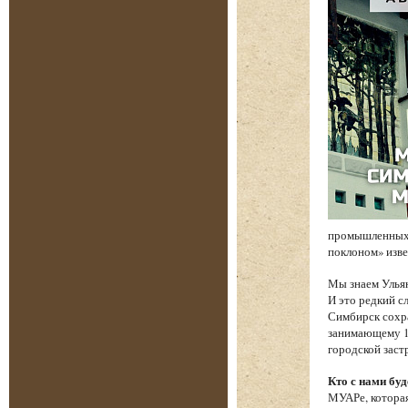
промышленных 
поклоном» изв
Мы знаем Ульян
И это редкий с
Симбирск сохр
занимающему 17
городской заст
Кто с нами буд
МУАРе, которая