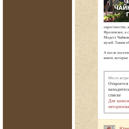
окрестностях, 
Фроловское, а 
Модест Чайков
музей. Таким о
А после посети
книги, которые
Место встре
Откроется 
находитесь
списке
Для запис
авторизова
Юлия