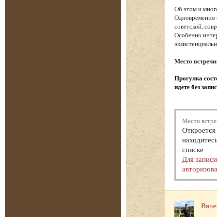
Об этом и мног
Одновременно с
советской, сов
Особенно интер
экзистенциаль
Место встречи
Прогулка состо
идете без запи
Место встре
Откроется 
находитесь
списке
Для запис
авторизова
Вяче