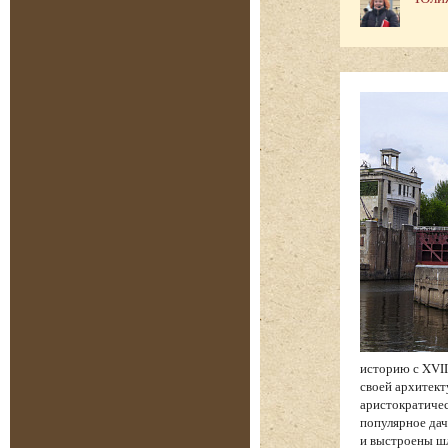
историю с XVII
своей архитект
аристократичес
популярное дач
и выстроены шл