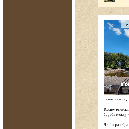
разместился од
Южноуральские 
борьба между к
Чтобы разобрат