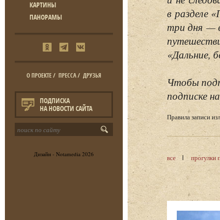
КАРТИНЫ
в разделе 
ПАНОРАМЫ
три дня — 
путешестви
«Дальние, б
О ПРОЕКТЕ
/
ПРЕССА
/
ДРУЗЬЯ
Чтобы подп
подписке на
ПОДПИСКА
НА НОВОСТИ САЙТА
Правила записи и
Дизайн -
Notamedia
2026
все
прогулки 