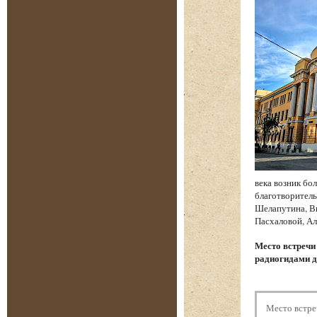
века возник бо
благотворитель
Шелапутина, Вы
Пасхаловой, Ал
Место встреч
радиогидами д
Место встре