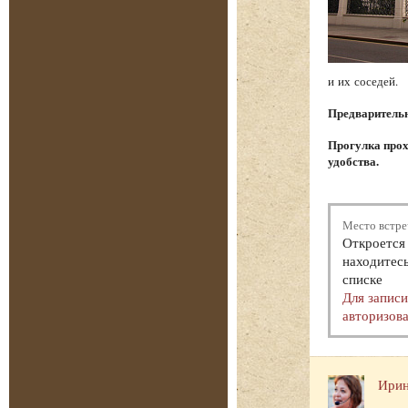
и их соседей.
Предварительна
Прогулка прох
удобства.
Место встре
Откроется 
находитесь
списке
Для запис
авторизова
Ирин