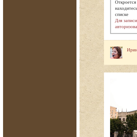
Откроется 
находитесь
списке
Для запис
авторизова
Ирин