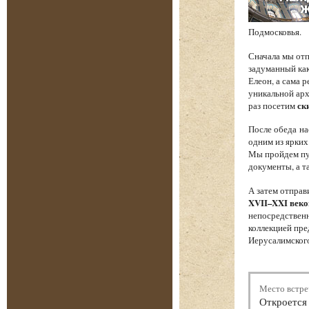
Подмосковья.
Сначала мы от
задуманный как
Елеон, а сама 
уникальной арх
раз посетим
ск
После обеда на
одним из ярких
Мы пройдем пут
документы, а т
А затем отпра
XVII–XXI веко
непосредственн
коллекцией пре
Иерусалимского
Место встре
Откроется 