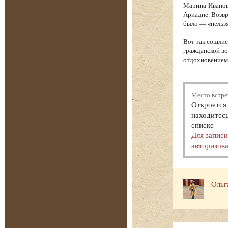
Марина Иванов
Ариадне. Возв
было — «нельзя
Вот так сошлис
гражданской во
отдохновением.
Место встре
Откроется 
находитесь
списке
Для запис
авторизова
Ольг