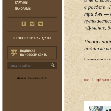
КАРТИНЫ
в разделе 
ПАНОРАМЫ
три дня — 
путешестви
«Дальние, б
О ПРОЕКТЕ
/
ПРЕССА
/
ДРУЗЬЯ
Чтобы подп
подписке на
ПОДПИСКА
НА НОВОСТИ САЙТА
Правила записи и
Дизайн -
Notamedia
2026
все
прогулки 