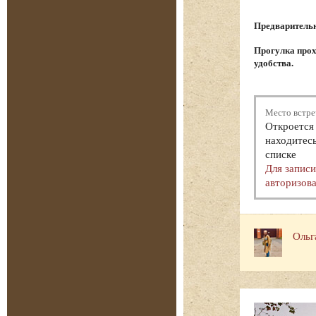
Предварительна
Прогулка прох
удобства.
Место встре
Откроется 
находитесь
списке
Для запис
авторизова
Ольг