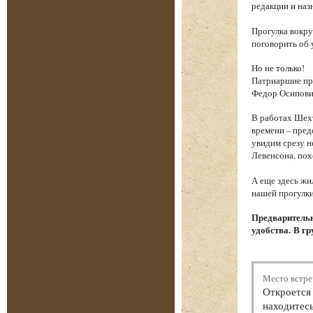
редакции и наз
Прогулка вокру
поговорить об 
Но не только!
Патриаршие пру
Федор Осипови
В работах Шехт
времени – пред
увидим срезу 
Левенсона, пох
А еще здесь жи
нашей прогулки
Предварительн
удобства. В гр
Место встре
Откроется 
находитесь