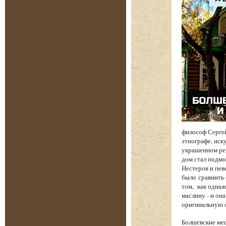
философ Сергей
этнографе, иск
украшенном рез
дом стал подмо
Нестеров и пев
было сравнить 
том, как однаж
маслину - и он
оригинальную о
Болшевские мес