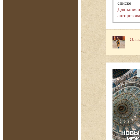
списке
Для запис
авторизова
Ольг