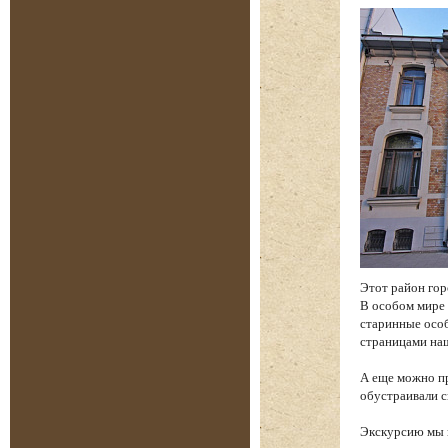
Этот район гор
В особом мире 
старинные особ
страницами на
А еще можно пр
обустраивали с
Экскурсию мы н