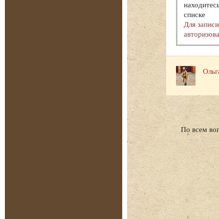
находитесь
списке
Для запис
авторизова
Ольг
По всем во