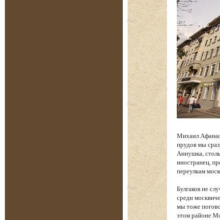
Михаил Афанась
прудов мы сраз
Аннушка, столь
иностранец, п
переулкам моск
Булгаков не сл
среди москвиче
мы тоже погово
этом районе Мо