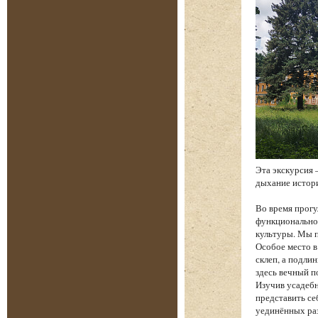
Эта экскурсия 
дыхание истори
Во время прогу
функциональнос
культуры. Мы п
Особое место в
склеп, а подли
здесь вечный п
Изучив усадебн
представить се
уединённых ра