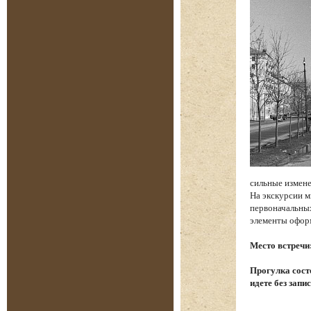
сильные измене
На экскурсии м
первоначальных
элементы офор
Место встречи
Прогулка состо
идете без запи