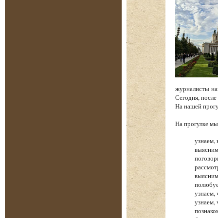
журналисты на
Сегодня, после
На нашей прог
На прогулке 
узнаем, 
выясним
поговор
рассмот
выясним
полюбуе
узнаем,
узнаем,
познако