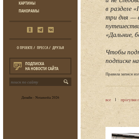
КАРТИНЫ
в разделе 
ПАНОРАМЫ
три дня — 
путешестви
«Дальние, б
О ПРОЕКТЕ
/
ПРЕССА
/
ДРУЗЬЯ
Чтобы подп
подписке на
ПОДПИСКА
НА НОВОСТИ САЙТА
Правила записи и
Дизайн -
Notamedia
2026
все
прогулки 