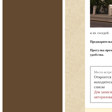
и их соседей.
Предварительна
Прогулка прох
удобства.
Место встре
Откроется 
находитесь
списке
Для запис
авторизова