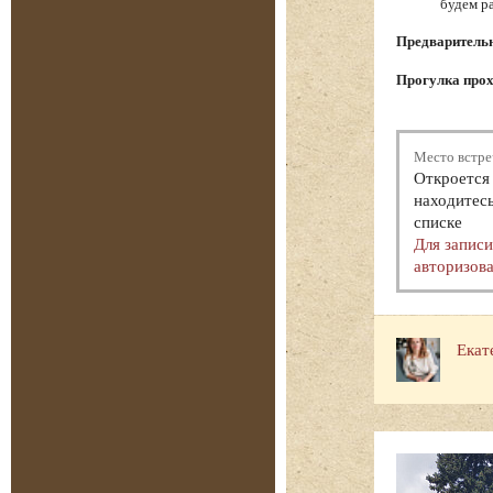
будем р
Предварительна
Прогулка прох
Место встре
Откроется 
находитесь
списке
Для запис
авторизова
Екат