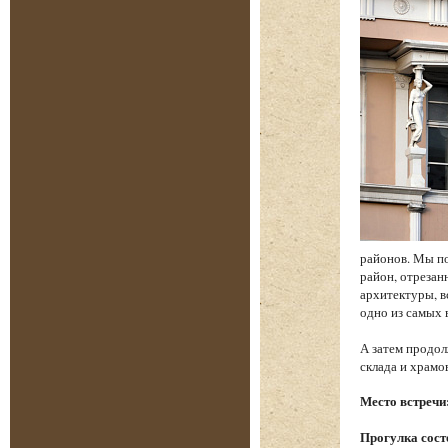
районов. Мы по
район, отреза
архитектуры, в
одно из самых
А затем продол
склада и храм
Место встречи
Прогулка состо