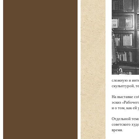
сложную и инт
скульптурой, т
На выставке со
эскиз «Рабочег
и о том, как е
Отдельной темо
советского худ
время.