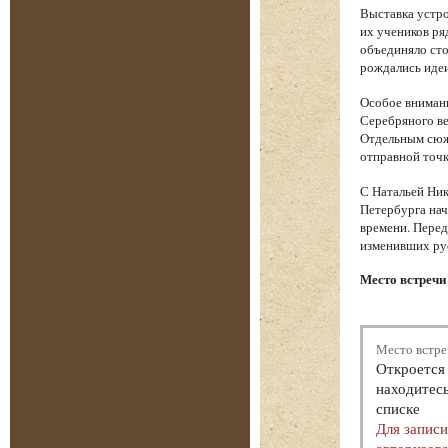
Выставка устро
их учеников ря
объединяло сто
рождались идеи
Особое вниман
Серебряного ве
Отдельным сюже
отправной точк
С Натальей Ник
Петербурга нач
времени. Перед
изменивших ру
Место встречи 
Место встре
Откроется 
находитесь
списке
Для запис
авторизова