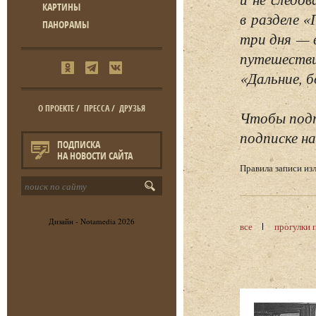
КАРТИНЫ
в разделе 
ПАНОРАМЫ
три дня — 
путешестви
«Дальние, б
О ПРОЕКТЕ
/
ПРЕССА
/
ДРУЗЬЯ
Чтобы подп
подписке на
ПОДПИСКА
НА НОВОСТИ САЙТА
Правила записи и
Дизайн -
Notamedia
2026
все
прогулки 