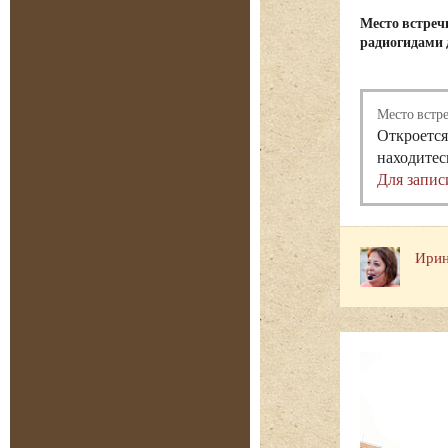
Место встре
радиогидами 
Место встр
Откроется
находитес
Для запис
Ирин