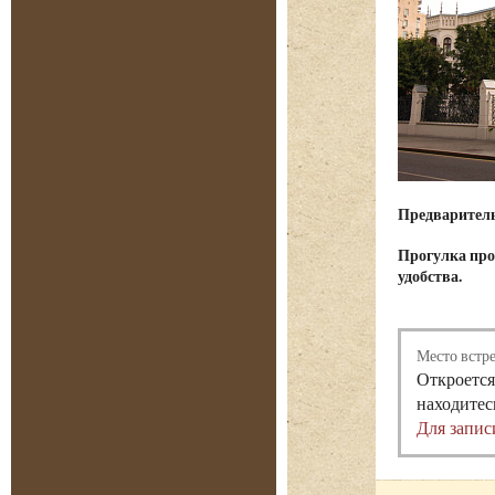
Предварительн
Прогулка про
удобства.
Место встр
Откроется
находитес
Для запис