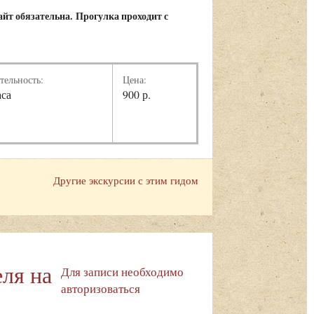
айт обязательна.
Прогулка проходит с
тельность:
Цена:
аса
900 р.
Другие экскурсии с этим гидом
ля на
Для записи необходимо
авторизоваться