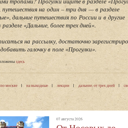
ми тропами? Прогулки ищите в разделе «Прогу
, путешествия на один – три дня — в разделе
ые», дальние путешествия по России и в другие
разделе «Дальние, более трех дней».
исаться на рассылку, достаточно зарегистриро
добавить галочку в поле «Прогулки».
изложены
здесь
 по москве
на выходные
лекции
дальние, от трех дней
св
07 августа 2026
От Носовых до