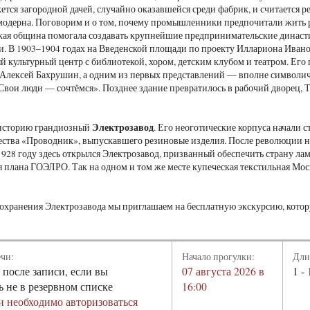
ется загородной дачей, случайно оказавшейся среди фабрик, и считается 
модерна. Поговорим и о том, почему промышленники предпочитали жить р
кая община помогала создавать крупнейшие предпринимательские династ
и. В 1903–1904 годах на Введенской площади по проекту Иллариона Ива
 культурный центр с библиотекой, хором, детским клубом и театром. Его
Алексей Бахрушин, а одним из первых представлений — вполне символич
Свои люди — сочтёмся». Позднее здание превратилось в рабочий дворец, 
Электрозавод
 историю грандиозный
. Его неоготические корпуса начали с
ства «Проводник», выпускавшего резиновые изделия. После революции н
1928 году здесь открылся Электрозавод, призванный обеспечить страну л
 плана ГОЭЛРО. Так на одном и том же месте купеческая текстильная Мос
охранения Электрозавода мы приглашаем на бесплатную экскурсию, кото
ечи:
Начало прогулки:
Дли
 после записи, если вы
07 августа 2026 в
1 - 
ь не в резервном списке
16:00
и необходимо авторизоваться