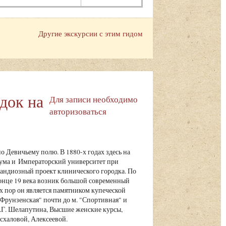
Другие экскурсии с этим гидом
док на
Для записи необходимо
авторизоваться
о Девичьему полю. В 1880-х годах здесь на
дума и Императорский университет при
андиозный проект клинического городка. По
конце 19 века возник большой современный
х пор он является памятником купеческой
"Фрунзенская" почти до м. "Спортивная" и
Г. Шелапутина, Высшие женские курсы,
схаловой, Алексеевой.