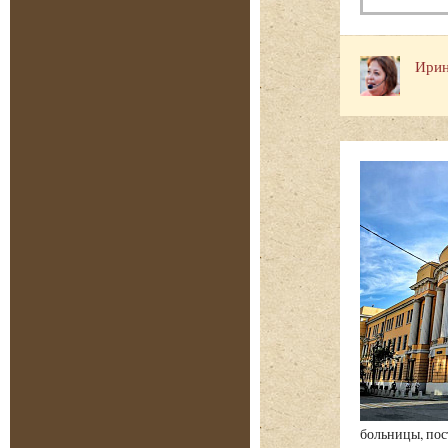
Ирин
больницы, пос