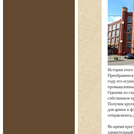
История этого
Преображенску
году его осуш
промышленных 
Одними из глав
собственное п
Получив крупн
для армии и фл
отправлялись 
Во время прог
удивительный 