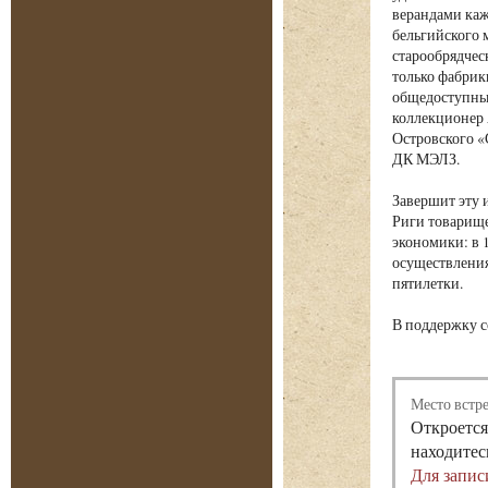
верандами каж
бельгийского 
старообрядчес
только фабрик
общедоступный
коллекционер 
Островского «
ДК МЭЛЗ.
Завершит эту
Риги товарище
экономики: в 
осуществления
пятилетки.
В поддержку с
Место встр
Откроется
находитес
Для запис