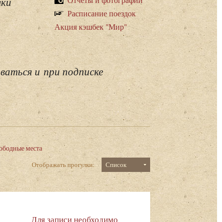
лки
Расписание поездок
Акция кэшбек "Мир"
ваться и при подписке
ободные места
Отображать прогулки:
Список
Для записи необходимо