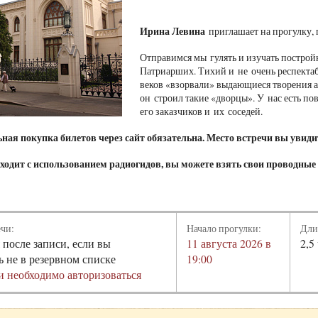
Ирина Левина
приглашает на прогулку
Отправимся мы гулять и изучать построй
Патриарших. Тихий и не очень респекта
веков «взорвали» выдающиеся творения ар
он строил такие «дворцы». У нас есть пов
его заказчиков и их соседей.
ая покупка билетов через сайт обязательна. Место встречи вы увидит
ходит с использованием радиогидов, вы можете взять свои проводные
ечи:
Начало прогулки:
Дли
 после записи, если вы
11 августа 2026 в
2,5
ь не в резервном списке
19:00
и необходимо авторизоваться