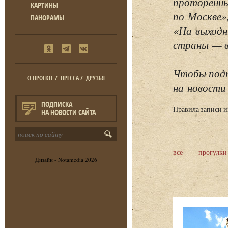
проторенны
КАРТИНЫ
по Москве»
ПАНОРАМЫ
«На выходн
страны — в 
Чтобы подп
О ПРОЕКТЕ
/
ПРЕССА
/
ДРУЗЬЯ
на новости 
ПОДПИСКА
Правила записи 
НА НОВОСТИ САЙТА
все
прогулки
Дизайн -
Notamedia
2026