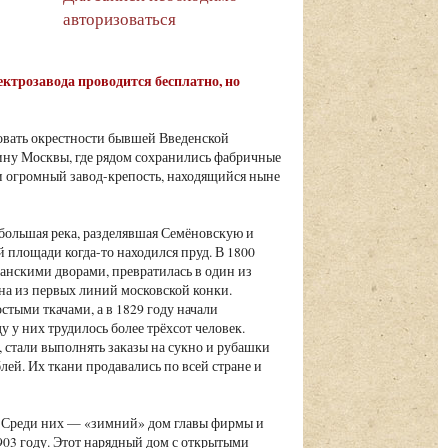
авторизоваться
ктрозавода проводится бесплатно, но
овать окрестности бывшей Введенской
у Москвы, где рядом сохранились фабричные
 и огромный завод-крепость, находящийся ныне
ебольшая река, разделявшая Семёновскую и
 площади когда-то находился пруд. В 1800
щанскими дворами, превратилась в один из
на из первых линий московской конки.
стыми ткачами, а в 1829 году начали
 у них трудилось более трёхсот человек.
стали выполнять заказы на сукно и рубашки
лей. Их ткани продавались по всей стране и
. Среди них — «зимний» дом главы фирмы и
03 году. Этот нарядный дом с открытыми