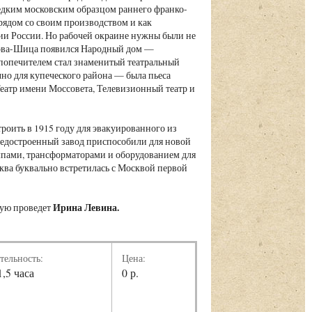
редким московским образцом раннего франко-
ядом со своим производством и как
ии России. Но рабочей окраине нужны были не
нова-Шица появился Народный дом —
 попечителем стал знаменитый театральный
но для купеческого района — была пьеса
Театр имени Моссовета, Телевизионный театр и
троить в 1915 году для эвакуированного из
едостроенный завод приспособили для новой
ампами, трансформаторами и оборудованием для
ква буквально встретилась с Москвой первой
Ирина Левина.
рую проведет
тельность:
Цена:
1,5 часа
0 р.