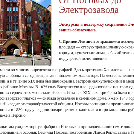
Электрозавода
Экскурсия в поддержку сохранения Эле
запись обязательна.
Ириной Левиной
С
отправляемся исслед
площади — старую промышленную окраин
корпуса, купеческие дома, рабочий театр
под угрозой исчезновения.
 места во многом определена географией. Здесь протекала Хапиловка — н
ю слободы и сегодня скрытая в подземном коллекторе. На месте нынешней
или, а в течение XIX века бывшая окраина, застроенная купеческими и ме
районов Москвы. В 1875 году Введенскую площадь связала с центром од
ных героев этих мест стали Носовы. В начале XIX века три брата были про
роизводство платков — сначала буквально в семейном доме. Уже к 1843 году
ый кредит от старообрядческой общины, Носовы расширили предприятие, 
ота, а в 1880 году учредили товарищество с капиталом в три миллиона руб
даже в Персию.
улки мы увидим корпуса фабрики Носовых и принадлежавшие семье дома
деревянный особняк Василия Носова, построенный Львом Кекушевым в 19