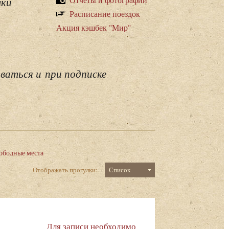
лки
Расписание поездок
Акция кэшбек "Мир"
ваться и при подписке
ободные места
Отображать прогулки:
Список
Для записи необходимо