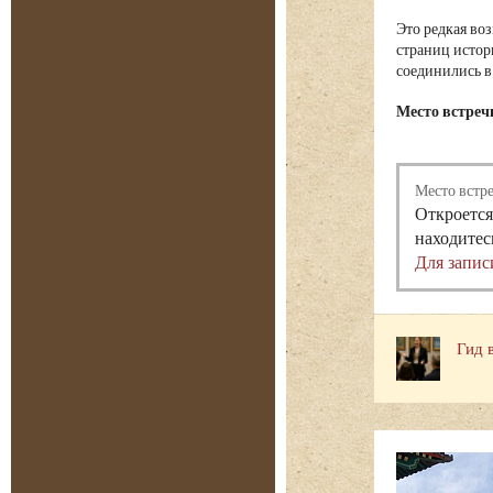
Это редкая во
страниц истор
соединились в
Место встреч
Место встр
Откроется
находитес
Для запис
Гид 