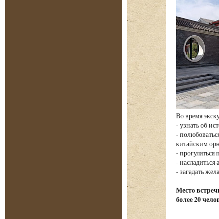
Во время экск
- узнать об и
- полюбовать
китайским ор
- прогуляться
- насладиться
- загадать жел
Место встречи
более 20 чело