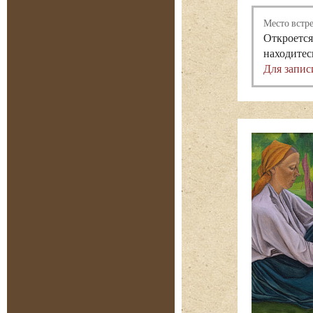
Место встр
Откроется
находитес
Для запис