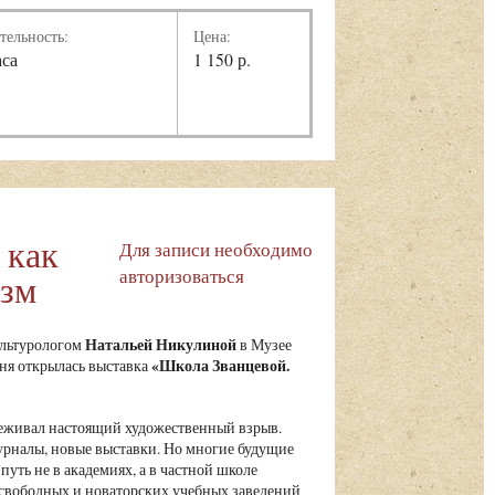
тельность:
Цена:
аса
1 150 р.
 как
Для записи необходимо
авторизоваться
изм
Натальей Никулиной
ультурологом
в Музее
«Школа Званцевой.
юня открылась выставка
реживал настоящий художественный взрыв.
урналы, новые выставки. Но многие будущие
путь не в академиях, а в частной школе
свободных и новаторских учебных заведений