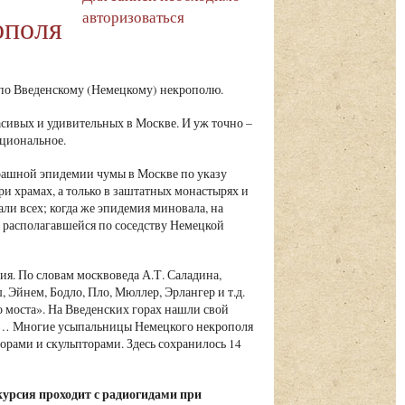
авторизоваться
ополя
по Введенскому (Немецкому) некрополю.
асивых и удивительных в Москве. И уж точно –
ациональное.
страшной эпидемии чумы в Москве по указу
и храмах, а только в заштатных монастырях и
али всех; когда же эпидемия миновала, на
 располагавшейся по соседству Немецкой
я. По словам москвоведа А.Т. Саладина,
Эйнем, Бодло, Пло, Мюллер, Эрлангер и т.д.
 моста». На Введенских горах нашли свой
ые… Многие усыпальницы Немецкого некрополя
рами и скульпторами. Здесь сохранилось 14
курсия проходит с радиогидами при