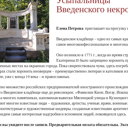
Введенского некр
Елена Петрова
приглашает на прогулку 
Введенское кладбище – одно из самых кр
самое многоконфессиональное и многон
Оно возникло в 1771 г., когда во время 
Екатерины II было запрещено хоронить пр
енных местах на окраинах города. Пока свирепствовала чума, здесь погреб
рах стали хоронить иноверцев – преимущественно лютеран и католиков из
ле, уже с конца 19 века – и православных.
ено множество российских предпринимателей иностранного происхождени
о Введенское кладбище еще до революции: «Фамилии Кноп, Вогау, Иокиш, 
 на многих памятниках, напоминая вывески Мясницкой улицы и Кузнецкого
ют многие известные люди – художники, артисты, ученые, врачи, военн
рхитектурные и художественные шедевры, созданные известными архитекто
видим самые интересные надгробия и вспомним людей, покоящихся здесь.
и вы увидите после записи. Предварительная оплата обязательна. Экс