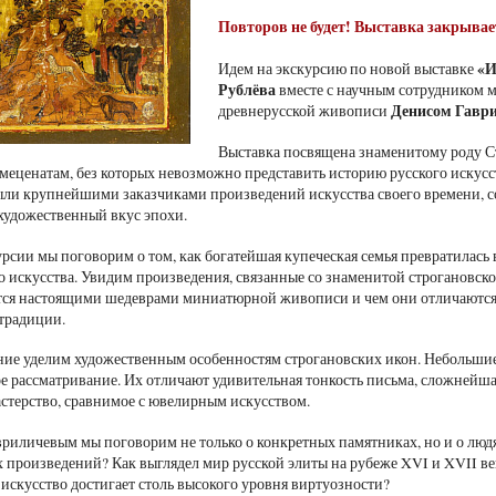
Повторов не будет! Выставка закрывае
«И
Идем на экскурсию по новой выставке
Рублёва
вместе с научным сотрудником м
Денисом Гавр
древнерусской живописи
Выставка посвящена знаменитому роду 
меценатам, без которых невозможно представить историю русского искусс
ли крупнейшими заказчиками произведений искусства своего времени, со
удожественный вкус эпохи.
урсии мы поговорим о том, как богатейшая купеческая семья превратилась
о искусства. Увидим произведения, связанные со знаменитой строгановск
ся настоящими шедеврами миниатюрной живописи и чем они отличаются 
традиции.
ие уделим художественным особенностям строгановских икон. Небольшие 
е рассматривание. Их отличают удивительная тонкость письма, сложнейша
астерство, сравнимое с ювелирным искусством.
риличевым мы поговорим не только о конкретных памятниках, но и о людя
х произведений? Как выглядел мир русской элиты на рубеже XVI и XVII в
 искусство достигает столь высокого уровня виртуозности?