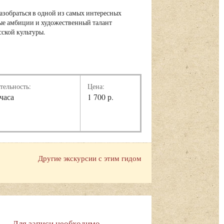
азобраться в одной из самых интересных
нные амбиции и художественный талант
ской культуры.
тельность:
Цена:
 часа
1 700 р.
Другие экскурсии с этим гидом
Для записи необходимо