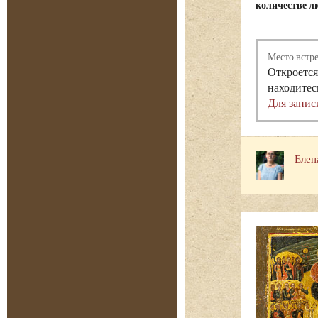
количестве лю
Место встр
Откроется
находитес
Для запис
Елен