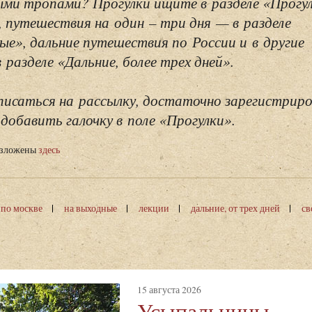
ми тропами? Прогулки ищите в разделе «Прогу
, путешествия на один – три дня — в разделе
ые», дальние путешествия по России и в другие
разделе «Дальние, более трех дней».
исаться на рассылку, достаточно зарегистриро
добавить галочку в поле «Прогулки».
изложены
здесь
 по москве
на выходные
лекции
дальние, от трех дней
св
15 августа 2026
Усыпальницы