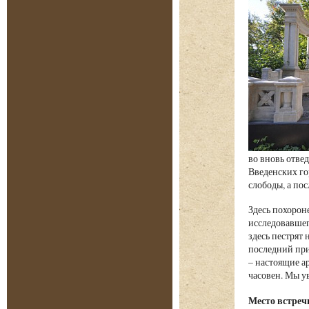
во вновь отвед
Введенских го
слободы, а пос
Здесь похорон
исследовавшег
здесь пестрят
последний при
– настоящие а
часовен. Мы у
Место встреч