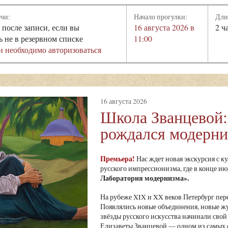
ечи:
Начало прогулки:
Дли
 после записи, если вы
16 августа 2026 в
2 ч
ь не в резервном списке
11:00
и необходимо авторизоваться
16 августа 2026
Школа Званцевой:
рождался модерн
Премьера!
Нас ждет новая экскурсия с к
русского импрессионизма, где в конце и
Лаборатория модернизма»
.
На рубеже XIX и XX веков Петербург пе
Появлялись новые объединения, новые ж
звёзды русского искусства начинали свой 
Елизаветы Званцевой — одном из самых 