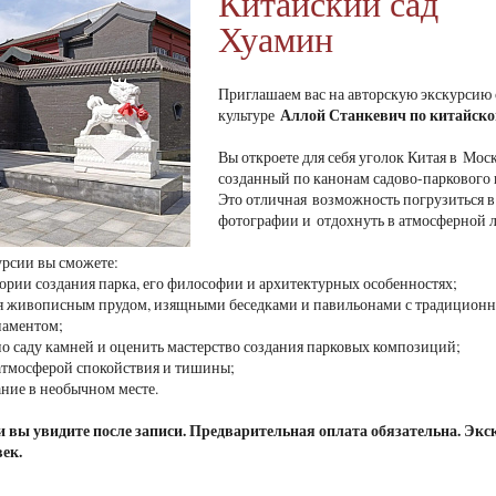
Китайский сад
Хуамин
Приглашаем вас на авторскую экскурсию
Аллой Станкевич
по китайско
культуре
Вы откроете для себя уголок Китая в Мос
созданный по канонам садово-паркового 
Это отличная возможность погрузиться в 
фотографии и отдохнуть в атмосферной 
урсии вы сможете:
стории создания парка, его философии и архитектурных особенностях;
ся живописным прудом, изящными беседками и павильонами с традицион
наментом;
 по саду камней и оценить мастерство создания парковых композиций;
 атмосферой спокойствия и тишины;
ание в необычном месте.
 вы увидите после записи. Предварительная оплата обязательна. Экск
век.