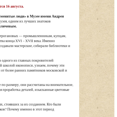
тся 16 августа.
менитые люди» в Музее имени Андрея
узея, одним из лучших знатоков
иличевым.
Строгановых — промышленникам, купцам,
тва конца XVI – XVII века. Именно
здавали мастерские, собирали библиотеки и
 в одного из главных покровителей
ой школой иконописи, узнаем, почему эти
от более ранних памятников московской и
по размеру, они рассчитаны на внимательное,
я проработка деталей, изысканные цветовые
х, стоявших за их созданием. Кто были
еков? Почему именно в этот период