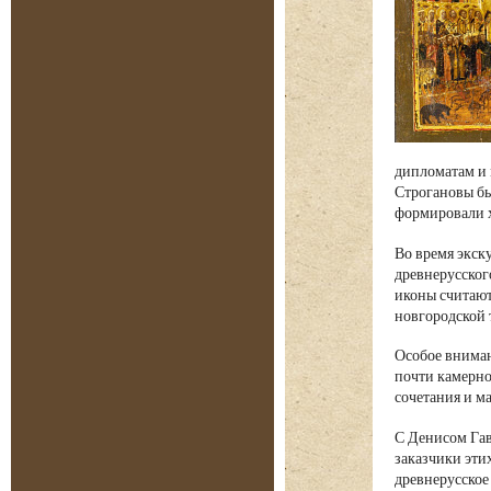
дипломатам и 
Строгановы бы
формировали х
Во время экск
древнерусског
иконы считают
новгородской 
Особое вниман
почти камерно
сочетания и м
С Денисом Гав
заказчики эти
древнерусское