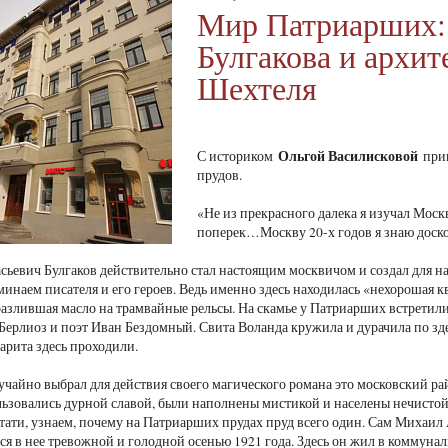
Мир Патриарших:
Булгакова и архит
Шехтеля
Ольгой Василисковой
С историком
при
прудов.
«Не из прекрасного далека я изучал Москв
поперек…Москву 20-х годов я знаю доскон
ьевич Булгаков действительно стал настоящим москвичом и создал для н
минаем писателя и его героев. Ведь именно здесь находилась «нехорошая к
азлившая масло на трамвайные рельсы. На скамье у Патриарших встретили
лиоз и поэт Иван Бездомный. Свита Воланда кружила и дурачила по зде
арита здесь проходили.
лучайно выбрал для действия своего магического романа это московский р
ьзовались дурной славой, были наполнены мистикой и населены нечистой
тати, узнаем, почему на Патриарших прудах пруд всего один. Сам Михаил
ся в нее тревожной и голодной осенью 1921 года. Здесь он жил в коммунал