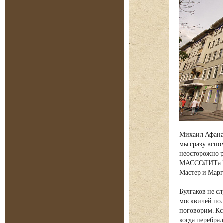
Михаил Афанас
мы сразу вспо
неосторожно р
МАССОЛИТа Бер
Мастер и Марг
Булгаков не с
москвичей пол
поговорим. Кс
когда перебрал