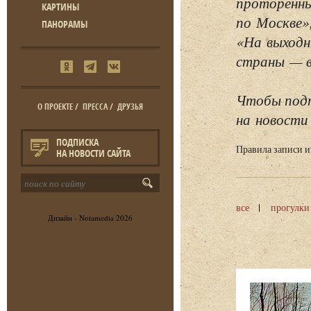
проторенны
КАРТИНЫ
по Москве»
ПАНОРАМЫ
«На выходн
страны — в 
Чтобы подп
О ПРОЕКТЕ
/
ПРЕССА
/
ДРУЗЬЯ
на новости 
ПОДПИСКА
Правила записи 
НА НОВОСТИ САЙТА
все
прогулки
Дизайн -
Notamedia
2026