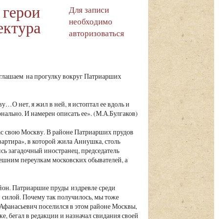
 герои
Для записи
необходимо
ектура
авторизоваться
глашаем на прогулку вокруг Патриарших
у…О нет, я жил в ней, я истоптал ее вдоль и
ально. И намерен описать ее». (М.А.Булгаков)
ас свою Москву. В районе Патриарших прудов
вартира», в которой жила Аннушка, столь
сь загадочный иностранец, председатель
шним переулкам московских обывателей, а
айон. Патриаршие пруды издревле среди
 силой. Почему так получилось, мы тоже
 Афанасьевич поселился в этом районе Москвы,
ке, бегал в редакции и назначал свидания своей