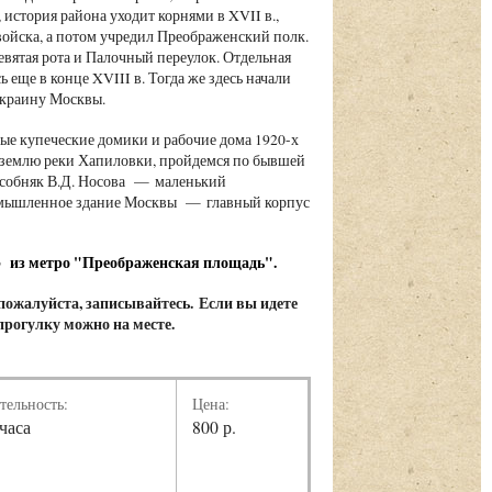
 история района уходит корнями в XVII в.,
 войска, а потом учредил Преображенский полк.
вятая рота и Палочный переулок. Отдельная
 еще в конце XVIII в. Тогда же здесь начали
 окраину Москвы.
ые купеческие домики и рабочие дома 1920-х
д землю реки Хапиловки, пройдемся по бывшей
 особняк В.Д. Носова — маленький
промышленное здание Москвы — главный корпус
3 из метро "Преображенская площадь".
 пожалуйста, записывайтесь. Если вы идете
 прогулку можно на месте.
тельность:
Цена:
 часа
800 р.