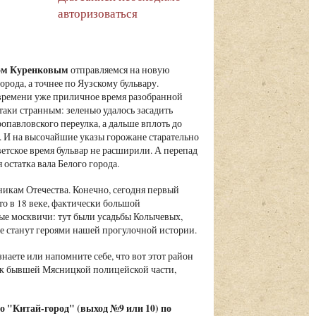
авторизоваться
вом Куренковым
отправляемся на новую
рода, а точнее по Яузскому бульвару.
 времени уже приличное время разобранной
таки странным: зеленью удалось засадить
ропавловского переулка, а дальше вплоть до
. И на высочайшие указы горожане старательно
ветское время бульвар не расширили. А перепад
остатка вала Белого города.
икам Отечества. Конечно, сегодня первый
то в 18 веке, фактически большой
ные москвичи: тут были усадьбы Колычевых,
е станут героями нашей прогулочной истории.
наете или напомните себе, что вот этот район
ем к бывшей Мясницкой полицейской части,
о "Китай-город" (выход №9 или 10) по