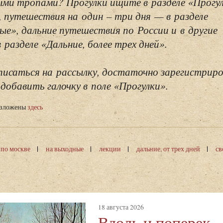
ми тропами? Прогулки ищите в разделе «Прогу
, путешествия на один – три дня — в разделе
ые», дальние путешествия по России и в другие
разделе «Дальние, более трех дней».
исаться на рассылку, достаточно зарегистриро
добавить галочку в поле «Прогулки».
изложены
здесь
 по москве
на выходные
лекции
дальние, от трех дней
св
18 августа 2026
Вдоль и поперек