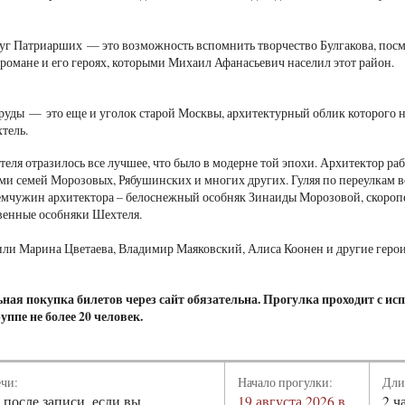
уг Патриарших — это возможность вспомнить творчество Булгакова, посмо
романе и его героях, которыми Михаил Афанасьевич населил этот район.
уды — это еще и уголок старой Москвы, архитектурный облик которого н
тель.
теля отразилось все лучшее, что было в модерне той эпохи. Архитектор ра
ми семей Морозовых, Рябушинских и многих других. Гуляя по переулкам 
емчужин архитектора – белоснежный особняк Зинаиды Морозовой, скороп
твенные особняки Шехтеля.
или Марина Цветаева, Владимир Маяковский, Алиса Коонен и другие геро
ная покупка билетов через сайт обязательна. Прогулка проходит с ис
руппе не более 20 человек.
ечи:
Начало прогулки:
Дли
 после записи, если вы
19 августа 2026 в
2 ч