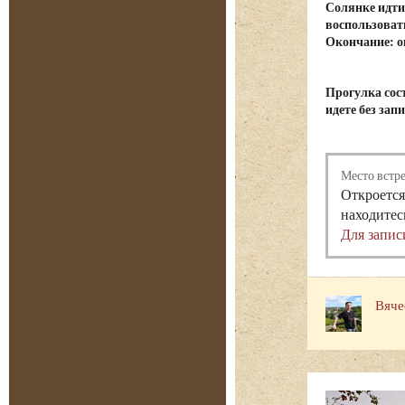
Солянке идти
воспользоват
Окончание: о
Прогулка сост
идете без зап
Место встр
Откроется
находитес
Для запис
Вяче