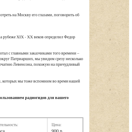
треть на Москву его глазами, поговорить об
а рубеже XIX - XX веков определил Федор
ботал с главными заказчиками того времени –
вокруг Патриарших, мы увидим срезу несколько
ечатню Левенсона, похожую на причудливый
и, которых мы тоже вспомним во время нашей
пользованием радиогидов для вашего
тельность:
Цена:
аса
900 р.