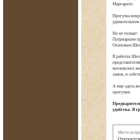
Маргарите.
Прогулка вокр
удивительном 
Но не только!
Патриаршие пр
Осипович Шех
В работах Шех
представителя
московских ж
замок, и собс
А еще здесь ж
прогулки.
Предваритель
удобства. В г
Место встр
Откроется