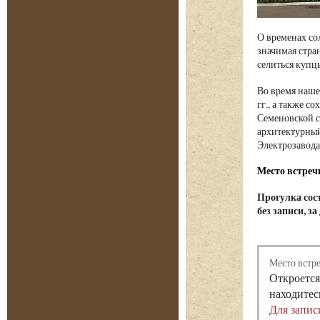
О временах со
значимая стран
селиться купц
Во время наше
гг., а также 
Семеновской с
архитектурный
Электрозавода
Место встреч
Прогулка сост
без записи, з
Место встр
Откроется
находитес
Для запис