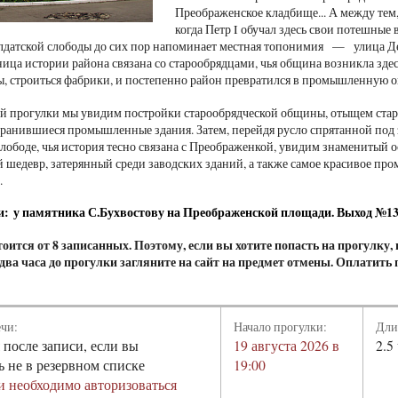
Преображенское кладбище... А между тем,
когда Петр I обучал здесь свои потешные
лдатской слободы до сих пор напоминает местная топонимия — улица Де
ица истории района связана со старообрядцами, чья община возникла здесь
ы, строиться фабрики, и постепенно район превратился в промышленную
й прогулки мы увидим постройки старообрядческой общины, отыщем стар
сохранившиеся промышленные здания. Затем, перейдя русло спрятанной по
лободе, чья история тесно связана с Преображенкой, увидим знаменитый
 шедевр, затерянный среди заводских зданий, а также самое красивое 
.
и: у памятника С.Бухвостову на Преображенской площади. Выход №1
оится от 8 записанных. Поэтому, если вы хотите попасть на прогулку,
а два часа до прогулки загляните на сайт на предмет отмены. Оплатить
ечи:
Начало прогулки:
Дли
 после записи, если вы
19 августа 2026 в
2.5
ь не в резервном списке
19:00
и необходимо авторизоваться