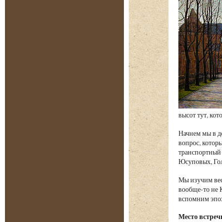
высот тут, ко
Начнем мы в д
вопрос, которы
транспортный 
Юсуповых, Гол
Мы изучим вес
вообще-то не 
вспомним эпох
Место встреч