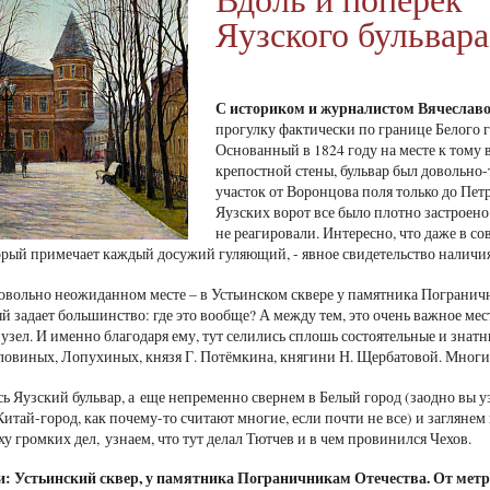
Яузского бульвара
С историком и журналистом Вячесла
прогулку фактически по границе Белого го
Основанный в 1824 году на месте к тому
крепостной стены, бульвар был довольно-
участок от Воронцова поля только до Пет
Яузских ворот все было плотно застроено
не реагировали. Интересно, что даже в со
торый примечает каждый досужий гуляющий, - явное свидетельство наличия 
овольно неожиданном месте – в Устьинском сквере у памятника Пограничн
й задает большинство: где это вообще? А между тем, это очень важное мес
узел. И именно благодаря ему, тут селились сплошь состоятельные и знат
овиных, Лопухиных, князя Г. Потёмкина, княгини Н. Щербатовой. Многи
ь Яузский бульвар, а еще непременно свернем в Белый город (заодно вы уз
Китай-город, как почему-то считают многие, если почти не все) и заглян
у громких дел, узнаем, что тут делал Тютчев и в чем провинился Чехов.
и:
Устьинский сквер, у памятника Пограничникам Отечества. От метр