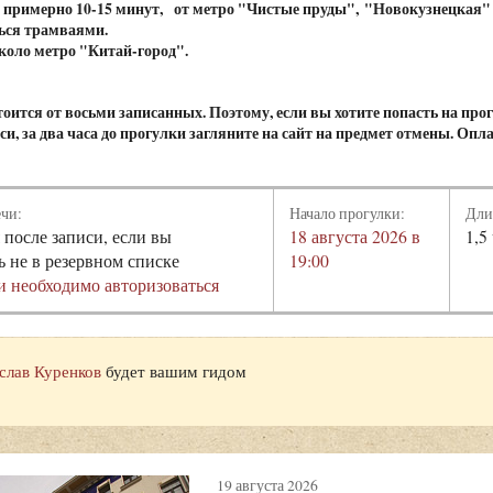
 примерно 10-15 минут,
от метро "Чистые пруды",
"Новокузнецкая"
ься трамваями.
коло метро "Китай-город".
оится от восьми записанных. Поэтому, если вы хотите попасть на про
иси, за два часа до прогулки загляните на сайт на предмет отмены. Опл
ечи:
Начало прогулки:
Дли
 после записи, если вы
18 августа 2026 в
1,5
ь не в резервном списке
19:00
и необходимо авторизоваться
слав Куренков
будет вашим гидом
19 августа 2026