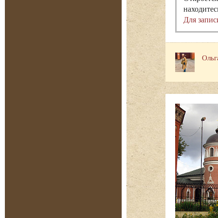
находитес
Для запис
Ольг