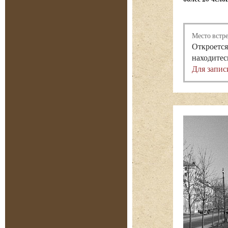
Место встр
Откроется
находитес
Для запис