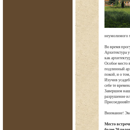
неумолимого х
Во время прог
Архитектура у
как архитекту
Особое место 
подлинный арх
покой, и о том
Изучив усадеб
себе те време
Завершим наше
разрушение ил
Присоединяйте
Внимание! Экс
Место встречи
более 20 чело