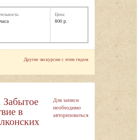
тельность:
Цена:
 часа
800 р.
Другие экскурсии с этим гидом
. Забытое
Для записи
необходимо
вие в
авторизоваться
олконских