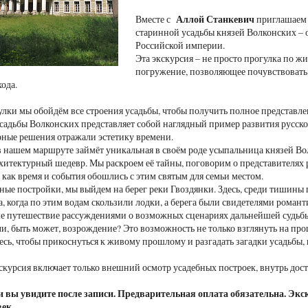
Аллой Станкевич
Вместе с
приглашаем в
старинной усадьбы князей Волконских – 
Российской империи.
Эта экскурсия – не просто прогулка по 
погружение, позволяющее почувствовать 
ода.
улки мы обойдём все строения усадьбы, чтобы получить полное представл
садьбы Волконских представляет собой наглядный пример развития русско
рные решения отражали эстетику времени.
в нашем маршруте займёт уникальная в своём роде усыпальница князей Во
итектурный шедевр. Мы раскроем её тайны, поговорим о представителях 
, как время и события обошлись с этим святым для семьи местом.
ные постройки, мы выйдем на берег реки Гвоздянки. Здесь, среди тишины 
на, когда по этим водам скользили лодки, а берега были свидетелями ром
 путешествие рассуждениями о возможных сценариях дальнейшей судьбы 
и, быть может, возрождение? Это возможность не только взглянуть на прош
сь, чтобы прикоснуться к живому прошлому и разгадать загадки усадьбы,
курсия включает только внешний осмотр усадебных построек, внутрь дост
 вы увидите после записи. Предварительная оплата обязательна. Экск
век.