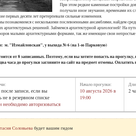
При этом редкие каменные постройки до
получали иное звучание, временами их с
ение первых десяти лет претерпевали сильные изменения.
мы познакомимся с несколькими послевоенными ансамблями, найдем среди
х архитектурных решений. Займемся архитектурной археологией! На пути
воров малыми архитектурными формами, так же имеющие свои непростые 
и: м. "Измайловская", у выхода № 6 (на 1-ю Парковую)
оится от 8 записанных. Поэтому, если вы хотите попасть на прогулку
а два часа до прогулки загляните на сайт на предмет отмены. Оплатить
ечи:
Начало прогулки:
Дли
 после записи, если вы
10 августа 2026 в
2 ч
ь не в резервном списке
19:00
и необходимо авторизоваться
тасия Соловьева
будет вашим гидом