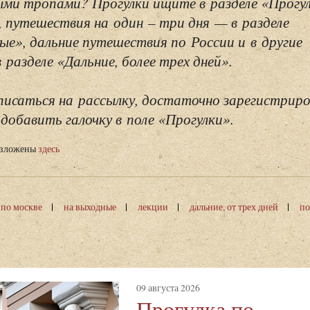
ми тропами? Прогулки ищите в разделе «Прогу
, путешествия на один – три дня — в разделе
ые», дальние путешествия по России и в другие
разделе «Дальние, более трех дней».
исаться на рассылку, достаточно зарегистриро
добавить галочку в поле «Прогулки».
изложены
здесь
 по москве
на выходные
лекции
дальние, от трех дней
по
09 августа 2026
Прогулка по