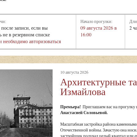
ечи:
Начало прогулки:
Дли
 после записи, если вы
09 августа 2026 в
2 ч
ь не в резервном списке
16:00
и необходимо авторизоваться
10 августа 2026
Архитектурные т
Измайлова
Премьера!
Приглашаем вас на прогулку
Анастасией Соловьевой.
Масштабная застройка района каменными
Отечественной войны. Зачастую она носи
застройщик получал целый квартал или ег