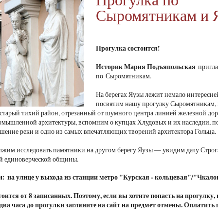
Сыромятникам и 
Прогулка состоится!
Историк Мария Подъяпольская
пригла
по Сыромятникам.
На берегах Яузы лежит немало интересн
посвятим нашу прогулку Сыромятникам, 
 старый тихий район, отрезанный от шумного центра линией железной д
омышленной архитектуры, вспомним о купцах Хлудовых и их наследии, 
шение реки и одно из самых впечатляющих творений архитектора Гольца
лжим исследовать памятники на другом берегу Яузы — увидим дачу Строг
й единоверческой общины.
и: на улице у выхода из станции метро "Курская - кольцевая"/"Чкало
оится от 8 записанных. Поэтому, если вы хотите попасть на прогулку,
а два часа до прогулки загляните на сайт на предмет отмены. Оплатить