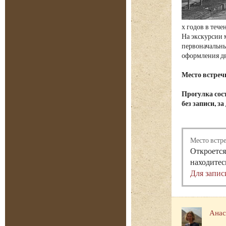
х годов в теч
На экскурсии 
первоначальны
оформления д
Место встреч
Прогулка сост
без записи, з
Место встр
Откроется
находитес
Для запис
Анас