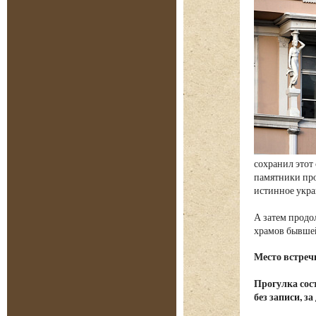
сохранил этот
памятники пр
истинное укра
А затем продо
храмов бывше
Место встреч
Прогулка сост
без записи, з