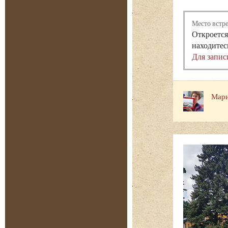
Место встр
Откроется
находитес
Для запис
Мари