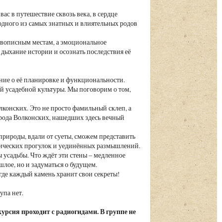
ас в путешествие сквозь века, в сердце
одного из самых знатных и влиятельных родов
живописным местам, а эмоциональное
дыхание истории и осознать последствия её
ение о её планировке и функциональности.
й усадебной культуры. Мы поговорим о том,
лконских. Это не просто фамильный склеп, а
рода Волконских, нашедших здесь вечный
природы, вдали от суеты, сможем представить
антических прогулок и уединённых размышлений.
усадьбы. Что ждёт эти стены – медленное
лое, но и задуматься о будущем.
 где каждый камень хранит свои секреты!
упа нет.
урсия проходит с радиогидами. В группе не