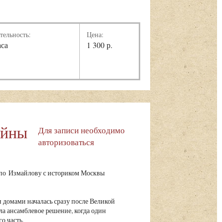
тельность:
Цена:
аса
1 300 р.
айны
Для записи необходимо
авторизоваться
 по Измайлову с историком Москвы
 домами началась сразу после Великой
ла ансамблевое решение, когда один
о часть.