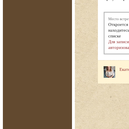
Место встре
Откроется 
находитесь
списке
Для запис
авторизова
Екат