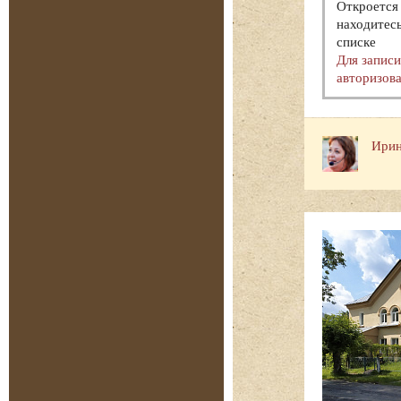
Откроется 
находитесь
списке
Для запис
авторизова
Ирин