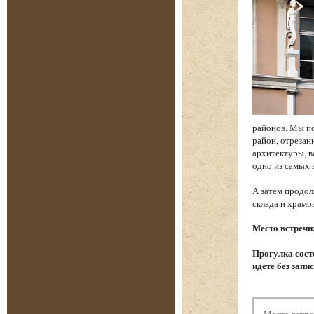
районов. Мы по
район, отреза
архитектуры, в
одно из самых
А затем продол
склада и храм
Место встречи
Прогулка состо
идете без запи