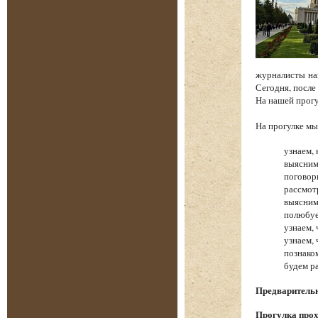
журналисты на
Сегодня, после
На нашей прог
На прогулке 
узнаем, 
выясним
поговор
рассмот
выясним
полюбуе
узнаем,
узнаем,
познако
будем р
Предварительна
Прогулка прох