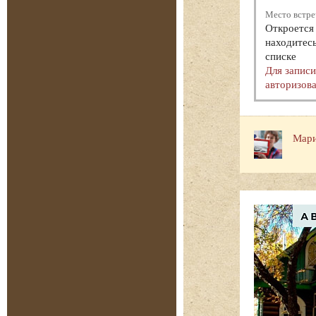
Место встре
Откроется 
находитесь
списке
Для запис
авторизова
Мари