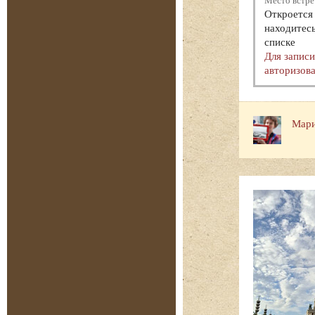
Место встре
Откроется 
находитесь
списке
Для запис
авторизова
Мари