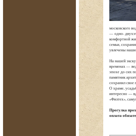
московского во
— одно- двухэт
комфортной жиз
семьи, сохрани
увлечены наши
На нашей экску
временах — вед
эпохе до сих п
памятник архит
сохранил свое 
О храме, усадь
интересно — вд
«Физтех», саму
Прогулка прох
оплата обязат