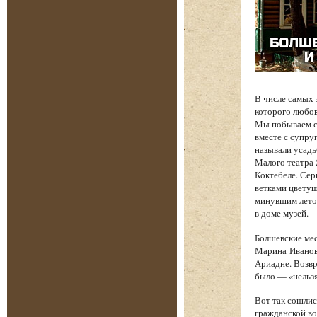
В числе самых
которого любов
Мы побываем с 
вместе с супру
называли усадь
Малого театра
Коктебеле. Сер
ветками цветущ
минувшим лето
в доме музей.
Болшевские мес
Марина Иванов
Ариадне. Возв
было — «нельзя
Вот так сошлис
гражданской во