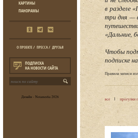
КАРТИНЫ
в разделе 
ПАНОРАМЫ
три дня — 
путешестви
«Дальние, б
О ПРОЕКТЕ
/
ПРЕССА
/
ДРУЗЬЯ
Чтобы подп
подписке на
ПОДПИСКА
НА НОВОСТИ САЙТА
Правила записи и
Дизайн -
Notamedia
2026
все
прогулки 