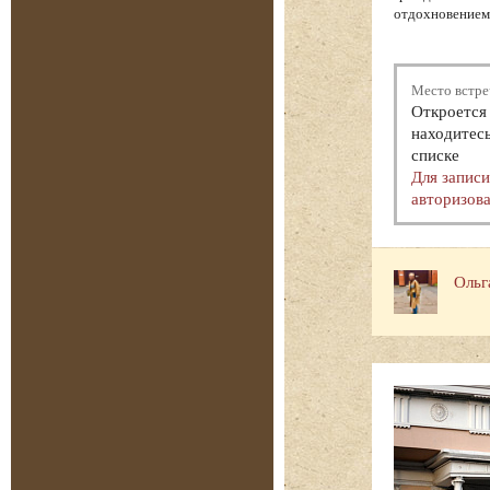
отдохновением.
Место встре
Откроется 
находитесь
списке
Для запис
авторизова
Ольг