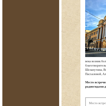
века возник бо
благотворитель
Шелапутина, Вы
Пасхаловой, Ал
Место встреч
радиогидами д
Место встре