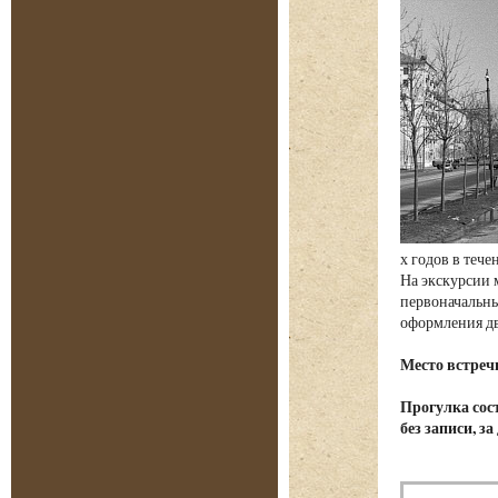
х годов в теч
На экскурсии 
первоначальны
оформления д
Место встреч
Прогулка сост
без записи, з