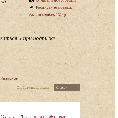
лки
Расписание поездок
Акция кэшбек "Мир"
ваться и при подписке
ободные места
Отображать прогулки:
Список
айны
Для записи необходимо