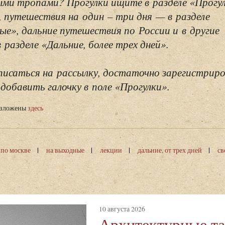
ми тропами? Прогулки ищите в разделе «Прогу
, путешествия на один – три дня — в разделе
ые», дальние путешествия по России и в другие
разделе «Дальние, более трех дней».
исаться на рассылку, достаточно зарегистриро
добавить галочку в поле «Прогулки».
изложены
здесь
 по москве
на выходные
лекции
дальние, от трех дней
св
10 августа 2026
Архитектурные т