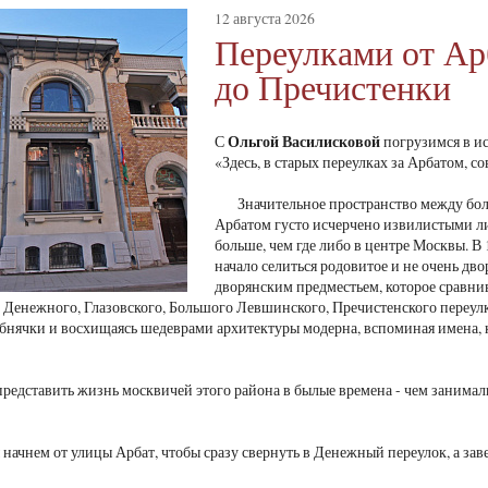
12 августа 2026
Переулками от Ар
до Пречистенки
Ольгой Василисковой
С
погрузимся в ис
«Здесь, в старых переулках за Арбатом, 
Значительное пространство между бол
Арбатом густо исчерчено извилистыми ли
больше, чем где либо в центре Москвы. В 
начало селиться родовитое и не очень дво
дворянским предместьем, которое сравн
 Денежного, Глазовского, Большого Левшинского, Пречистенского переулк
бнячки и восхищаясь шедеврами архитектуры модерна, вспоминая имена,
редставить жизнь москвичей этого района в былые времена - чем занимали
начнем от улицы Арбат, чтобы сразу свернуть в Денежный переулок, а зав