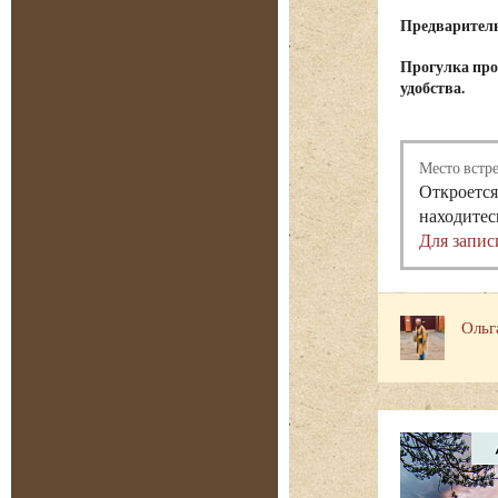
Предварительн
Прогулка про
удобства.
Место встр
Откроется
находитес
Для запис
Ольг