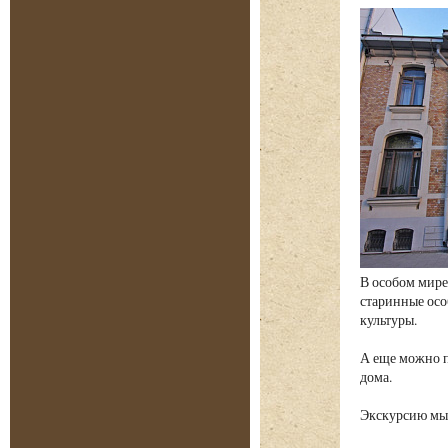
В особом мире
старинные осо
культуры.
А еще можно п
дома.
Экскурсию мы 