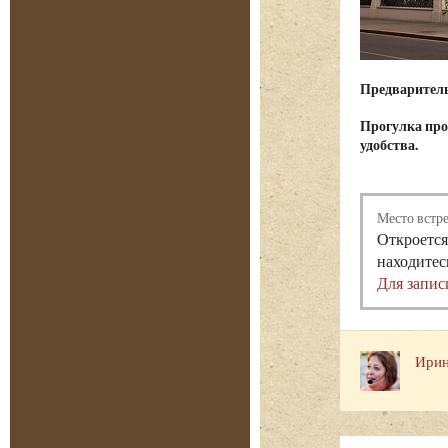
Предварительн
Прогулка про
удобства.
Место встр
Откроется
находитес
Для запис
Ирин