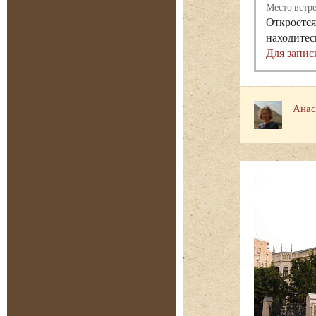
Место встр
Откроется
находитес
Для запис
Анас