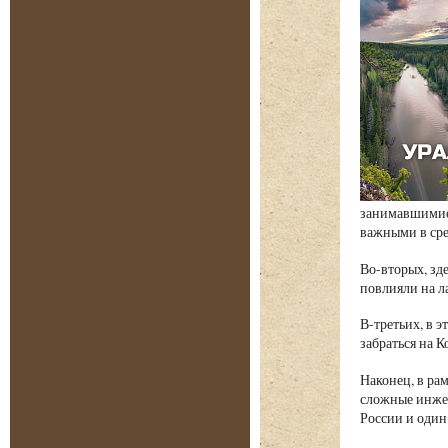
занимавшимися
важными в сре
Во-вторых, зд
повлияли на л
В-третьих, в 
забраться на 
Наконец, в ра
сложные инжен
России и один