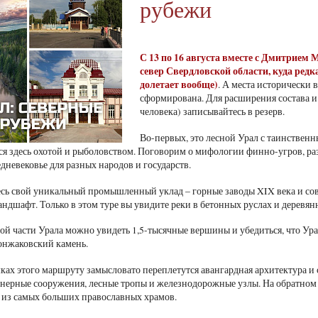
рубежи
С 13 по 16 августа вместе с Дмитрие
север Свердловской области, куда редк
долетает вообще)
. А места исторически
сформирована. Для расширения состава и
человека) записывайтесь в резерв.
Во-первых, это лесной Урал с таинстве
 здесь охотой и рыболовством. Поговорим о мифологии финно-угров, разб
дневековье для разных народов и государств.
есь свой уникальный промышленный уклад – горные заводы XIX века и со
андшафт. Только в этом туре вы увидите реки в бетонных руслах и деревя
этой части Урала можно увидеть 1,5-тысячные вершины и убедиться, что У
Конжаковский камень.
мках этого маршруту замысловато переплетутся авангардная архитектура и
ерные сооружения, лесные тропы и железнодорожные узлы. На обратном
 из самых больших православных храмов.