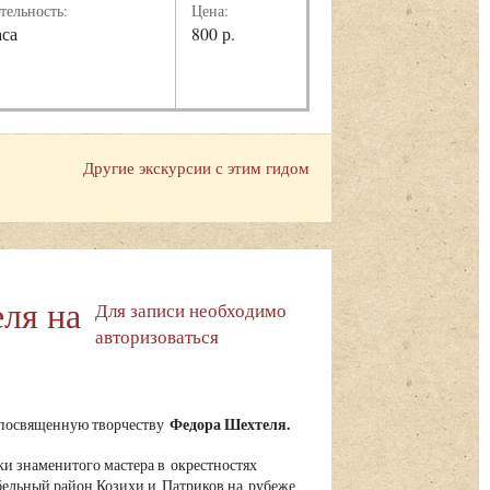
тельность:
Цена:
аса
800 р.
Другие экскурсии с этим гидом
ля на
Для записи необходимо
авторизоваться
Федора Шехтеля.
, посвященную творчеству
ки знаменитого мастера в окрестностях
бельный район Козихи и Патриков на рубеже