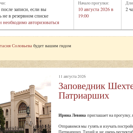
ечи:
Начало прогулки:
Дли
 после записи, если вы
10 августа 2026 в
2 ч
ь не в резервном списке
19:00
и необходимо авторизоваться
тасия Соловьева
будет вашим гидом
11 августа 2026
Заповедник Шехте
Патриарших
Ирина Левина
приглашает на прогулку
Отправимся мы гулять и изучать построй
Патриарших. Тихий и не очень респекта