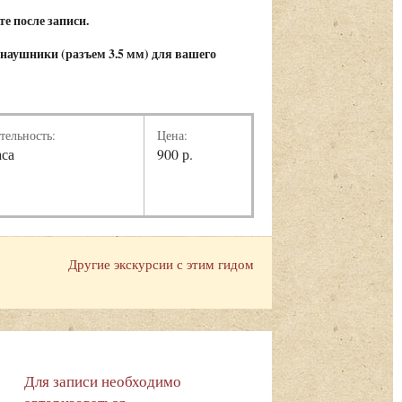
е после записи.
 наушники (
разъем 3.5 мм)
для вашего
тельность:
Цена:
аса
900 р.
Другие экскурсии с этим гидом
Для записи необходимо