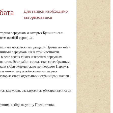
бата
Для записи необходимо
авторизоваться
торию переулков, о которых Бунин писал:
совсем особый город…».
ьшими московскими улицами Пречистенкой и
ниями переулков. Их в этой местности
18 веке в этих тихих и зеленых переулках
рянство. Этот район города стал своеобразным
ивали с Сен-Жерменским пригородом Парижа.
ов можно плутать бесконечно, изучая
 которые стали отдельными страницами нашей
сь, как жили, развлекались, обустраивали свои
ершим, выйдя на улицу Пречистенка.