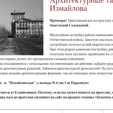
Измайлова
Премьера!
Приглашаем вас на прогулку
Анастасией Соловьевой.
Масштабная застройка района каменными
Отечественной войны. Зачастую она носи
застройщик получал целый квартал или ег
При этом редкие каменные постройки до
получали иное звучание, временами их с
ение первых десяти лет претерпевали сильные изменения.
мы познакомимся с несколькими послевоенными ансамблями, найдем среди
х архитектурных решений. Займемся архитектурной археологией! На пути
воров малыми архитектурными формами, так же имеющие свои непростые 
и: м. "Измайловская", у выхода № 6 (на 1-ю Парковую)
оится от 8 записанных. Поэтому, если вы хотите попасть на прогулку
а два часа до прогулки загляните на сайт на предмет отмены. Оплатить