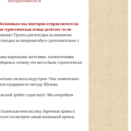
авторизоваться
м Москвиным мы повторно отправляемся на
ая туристическая птица долетает (если
 важные! Группа для поездки на минивэне
 поездки на микроавтобусе (дополнительно 4
нными коренными жителями, тысячелетиями
еремся, почему эти места были стратегически
ветские гиганты индустрии. Они значительно
нную градирню по методу Шухова.
ральский хребет существует. Мы попробуем
 сталинская неоклассика, барочные храмы и
 пути посмотрим самый маленький кремль