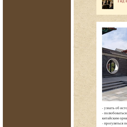
Гид 
- узнать об ис
- полюбоватьс
китайским орн
- прогуляться 