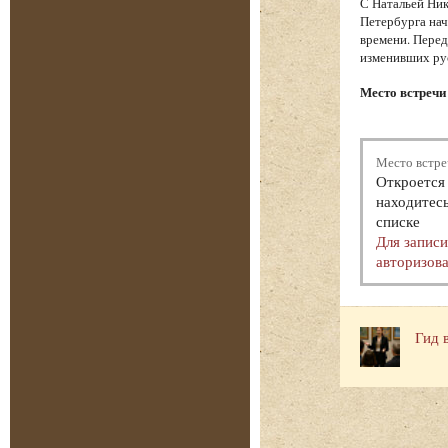
С Натальей Ник
Петербурга нач
времени. Перед
изменивших ру
Место встречи 
Место встре
Откроется 
находитесь
списке
Для запис
авторизова
Гид 