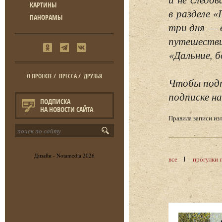
КАРТИНЫ
в разделе 
ПАНОРАМЫ
три дня — 
путешестви
«Дальние, б
О ПРОЕКТЕ
/
ПРЕССА
/
ДРУЗЬЯ
Чтобы подп
подписке на
ПОДПИСКА
НА НОВОСТИ САЙТА
Правила записи и
Дизайн -
Notamedia
2026
все
прогулки 