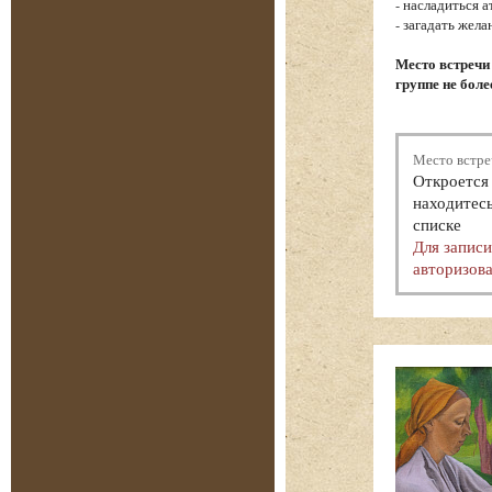
- насладиться 
- загадать жел
Место встречи
группе не боле
Место встре
Откроется 
находитесь
списке
Для запис
авторизова