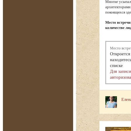
Многие усыпал
архитекторами 
покоящихся зде
Место встречи
количестве люд
Место встре
Откроется 
находитесь
списке
Для запис
авторизова
Елен