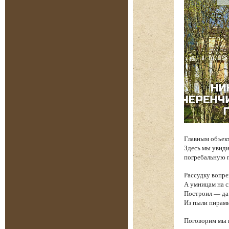
Главным объек
Здесь мы увиди
погребальную п
Рассудку вопре
А умницам на 
Построил — да 
Из пыли пирам
Поговорим мы и