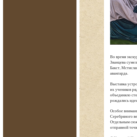
Во время экску
Званцева сумел
Бакст, Мстисла
авангарда.
Выставка устро
их учеников ря
объединяло сто
рождались идеи
Особое вниман
Серебряного ве
Отдельным сюже
отправной точк