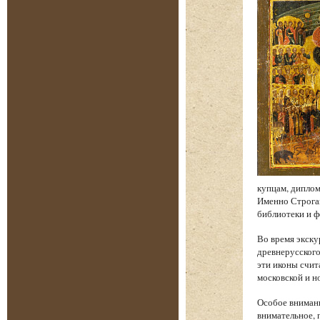
купцам, диплом
Именно Строган
библиотеки и 
Во время экску
древнерусского
эти иконы счи
московской и н
Особое внимани
внимательное, 