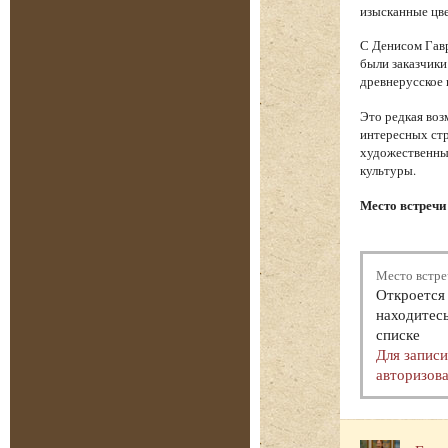
изысканные цве
С Денисом Гавр
были заказчики
древнерусское 
Это редкая воз
интересных стр
художественный
культуры.
Место встречи
Место встре
Откроется 
находитесь
списке
Для запис
авторизова