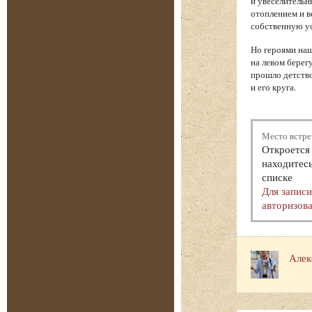
и увеселительн
отоплением и в
собственную у
Но героями наш
на левом берег
прошло детство
и его круга.
Место встре
Откроется 
находитесь
списке
Для запис
авторизова
Алек