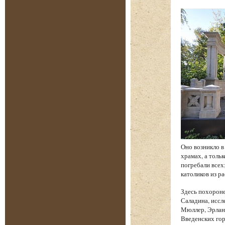
Оно возникло в
храмах, а толь
погребали всех
католиков из р
Здесь похорон
Саладина, иссл
Мюллер, Эрланг
Введенских гор