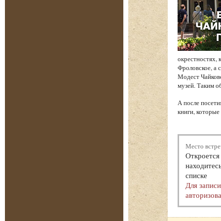
окрестностях, 
Фроловское, а 
Модест Чайков
музей. Таким о
А после посети
книги, которые
Место встре
Откроется 
находитесь
списке
Для запис
авторизова