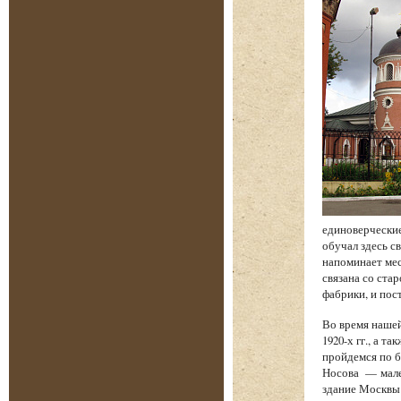
единоверческие
обучал здесь с
напоминает мес
связана со стар
фабрики, и по
Во время наше
1920-х гг., а 
пройдемся по б
Носова — мале
здание Москвы