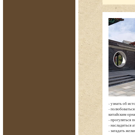
- узнать об ис
- полюбоватьс
китайским орн
- прогуляться 
- насладиться 
- загадать жел