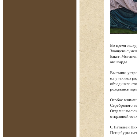
Во время экску
Званцева сумел
Бакст, Мстисла
авангарда.
Выставка устро
их учеников ря
объединяло сто
рождались идеи
Особое вниман
Серебряного ве
Отдельным сюже
отправной точк
С Натальей Ник
Петербурга нач