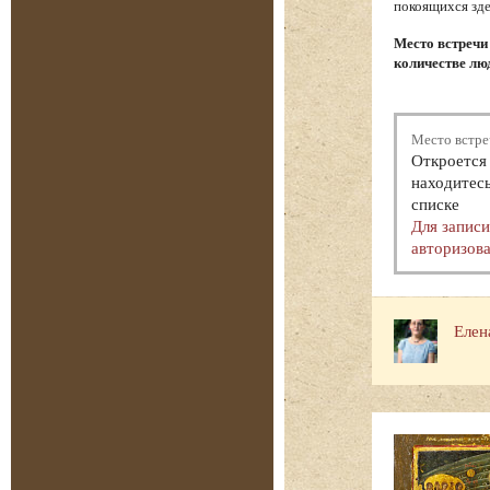
покоящихся зде
Место встречи
количестве люд
Место встре
Откроется 
находитесь
списке
Для запис
авторизова
Елен