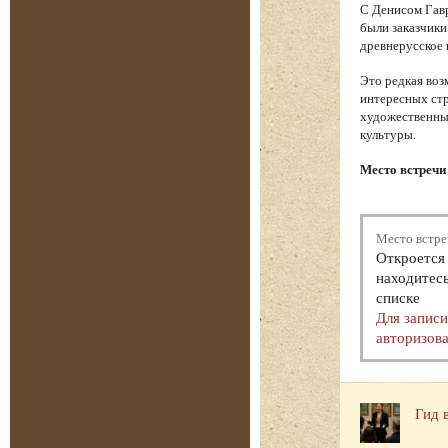
С Денисом Гавр
были заказчики
древнерусское 
Это редкая воз
интересных стр
художественный
культуры.
Место встречи
Место встре
Откроется 
находитесь
списке
Для запис
авторизова
Гид 