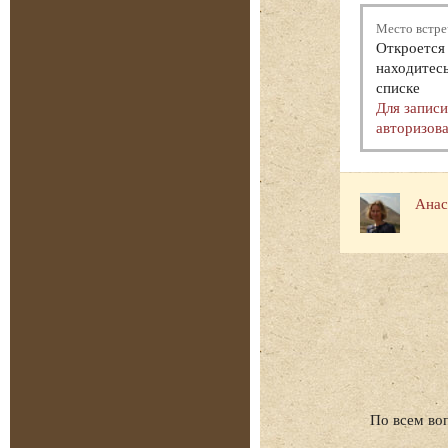
Место встре
Откроется 
находитесь
списке
Для запис
авторизова
Анас
По всем во