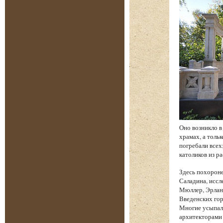
Оно возникло в
храмах, а толь
погребали всех
католиков из р
Здесь похорон
Саладина, иссл
Мюллер, Эрланг
Введенских гор
Многие усыпал
архитекторами 