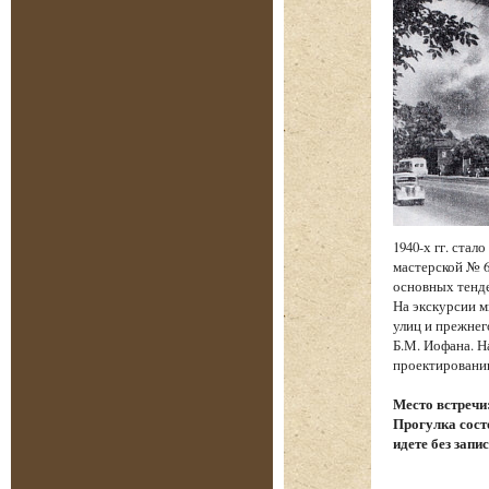
1940-х гг. ста
мастерской № 6
основных тенд
На экскурсии м
улиц и прежнег
Б.М. Иофана. Н
проектировании
Место встречи
Прогулка состо
идете без запи