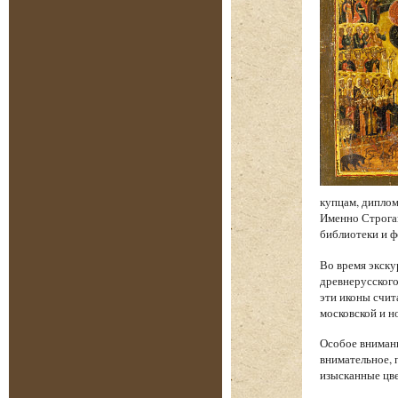
купцам, диплом
Именно Строган
библиотеки и 
Во время экску
древнерусского
эти иконы счи
московской и н
Особое внимани
внимательное, 
изысканные цве