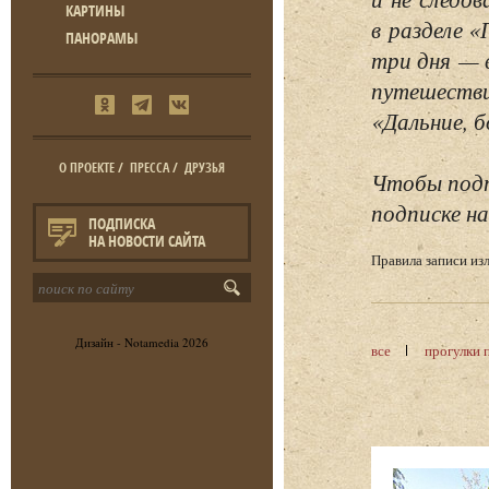
КАРТИНЫ
в разделе 
ПАНОРАМЫ
три дня — 
путешестви
«Дальние, б
О ПРОЕКТЕ
/
ПРЕССА
/
ДРУЗЬЯ
Чтобы подп
подписке на
ПОДПИСКА
НА НОВОСТИ САЙТА
Правила записи и
Дизайн -
Notamedia
2026
все
прогулки 