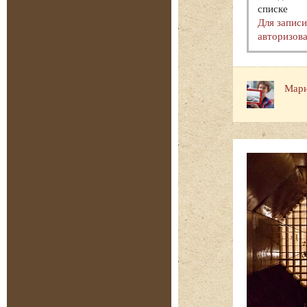
списке
Для запис
авторизова
Мари