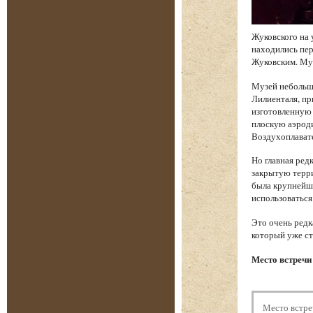
Жуковского на 
находились пе
Жуковским. Муз
Музей небольш
Лилиенталя, пр
изготовленную 
плоскую аэроди
Воздухоплават
Но главная ред
закрытую терри
была крупнейше
использоваться
Это очень редк
который уже ст
Место встречи 
Место встре