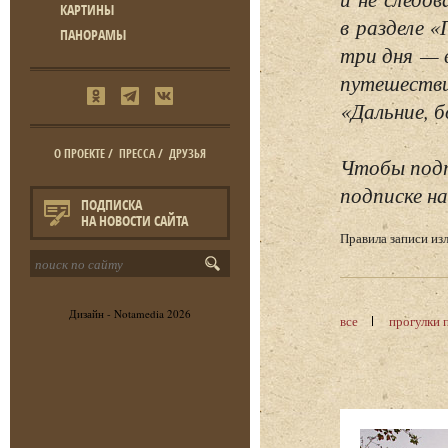
КАРТИНЫ
в разделе 
ПАНОРАМЫ
три дня — 
путешестви
«Дальние, б
О ПРОЕКТЕ
/
ПРЕССА
/
ДРУЗЬЯ
Чтобы подп
подписке на
ПОДПИСКА
НА НОВОСТИ САЙТА
Правила записи и
Дизайн -
Notamedia
2026
все
прогулки 