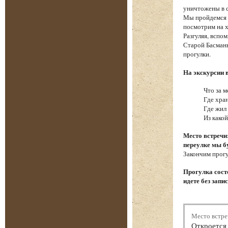
уничтожены в 
Мы пройдемся п
посмотрим на х
Разгуляя, вспо
Старой Басманн
прогулки.
На экскурсии 
Что за м
Где хра
Где жил
Из како
Место встречи
переулке мы б
Закончим прогу
Прогулка состо
идете без запи
Место встре
Откроется 