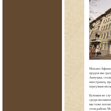
Михаил Афанась
прудов мы сраз
Аннушка, столь
иностранец, п
переулкам моск
Булгаков не сл
среди москвиче
мы тоже погово
этом районе Мо