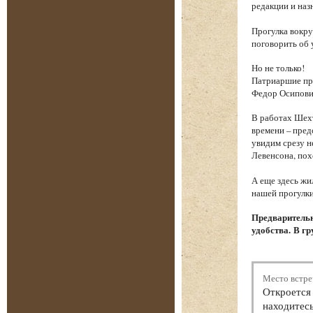
редакции и наз
Прогулка вокру
поговорить об 
Но не только!
Патриаршие пру
Федор Осипови
В работах Шехт
времени – пред
увидим срезу 
Левенсона, пох
А еще здесь жи
нашей прогулки
Предварительн
удобства. В гр
Место встре
Откроется 
находитесь