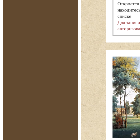
Откроется 
находитесь
списке
Для запис
авторизова