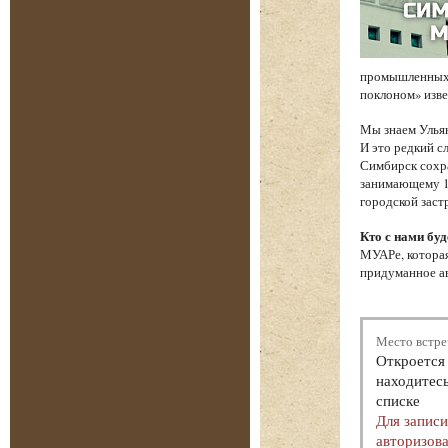
промышленных 
поклоном» изв
Мы знаем Ульян
И это редкий с
Симбирск сохр
занимающему 17
городской заст
Кто с нами буд
МУАРе, которая
придуманное ав
Место встре
Откроется 
находитесь
списке
Для запис
авторизова