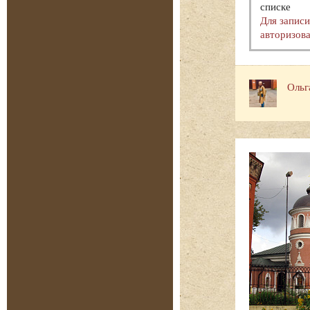
списке
Для запис
авторизова
Ольг