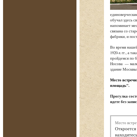
единоверческие
обучал здесь с
напоминает мес
связана со стар
фабрики, и по
Во время наше
1920-х гг., а 
пройдемся по б
Носова — мале
здание Москвы
Место встречи
площадь".
Прогулка состо
идете без запи
Место встре
Откроется 
находитесь