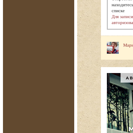
находитесь
списке
Для запис
авторизова
Мари