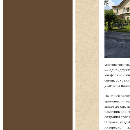
московского во
— одно- двухэт
комфортной жиз
семьи, сохрани
увлечены наши
На нашей экску
временах — вед
эпохе до сих п
памятник архит
сохранил свое 
О храме, усадь
интересно — вд