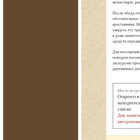
монастырю, рас
После обеда от
обстоятельное 
крестьянина. Н
увидеть эту тр
в доме зажиточ
средств передв
Для посещения 
поводом погово
экскурсию прог
деревянных дом
Место встре
Откроется 
находитесь
списке
Для запис
авторизова