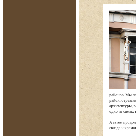
районов. Мы по
район, отреза
архитектуры, в
одно из самых
А затем продол
склада и храм