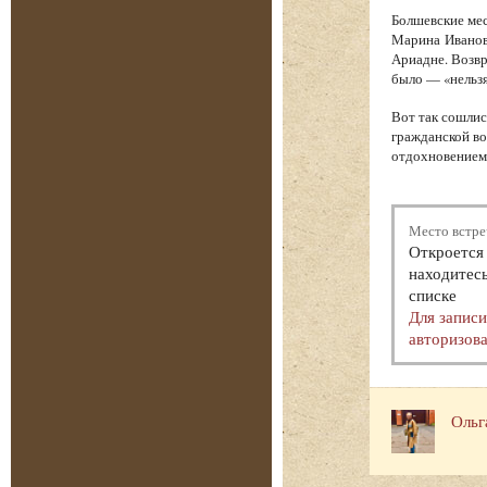
Болшевские мес
Марина Иванов
Ариадне. Возв
было — «нельзя
Вот так сошлис
гражданской во
отдохновением.
Место встре
Откроется 
находитесь
списке
Для запис
авторизова
Ольг