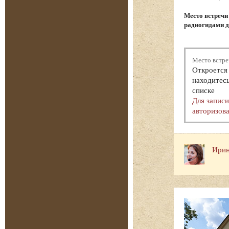
Место встреч
радиогидами д
Место встре
Откроется 
находитесь
списке
Для запис
авторизова
Ирин