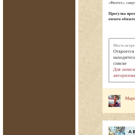
«Физтех», саму
Прогулка прох
оплата обязат
Место встре
Откроется 
находитесь
списке
Для запис
авторизова
Мари