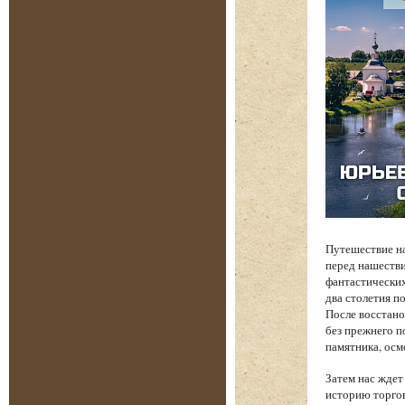
Путешествие на
перед нашеств
фантастических
два столетия п
После восстано
без прежнего п
памятника, осм
Затем нас жде
историю торгов