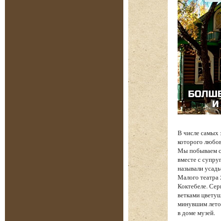
В числе самых
которого любов
Мы побываем с 
вместе с супру
называли усадь
Малого театра
Коктебеле. Сер
ветками цветущ
минувшим лето
в доме музей.