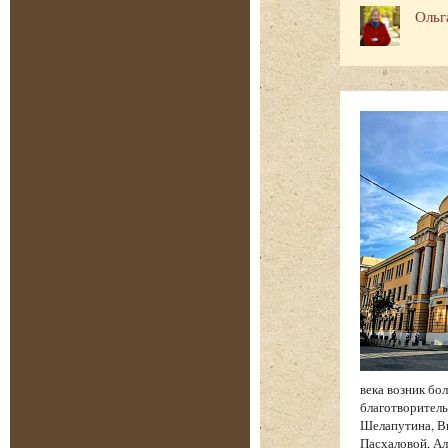
Ольг
века возник бо
благотворитель
Шелапутина, Вы
Пасхаловой, Ал