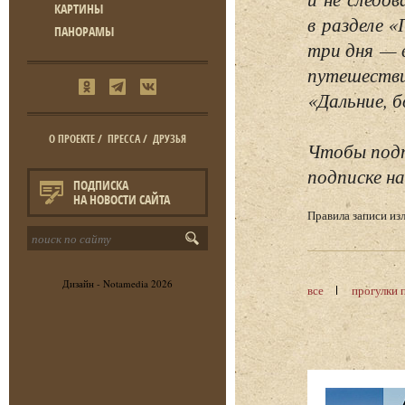
КАРТИНЫ
в разделе 
ПАНОРАМЫ
три дня — 
путешестви
«Дальние, б
О ПРОЕКТЕ
/
ПРЕССА
/
ДРУЗЬЯ
Чтобы подп
подписке на
ПОДПИСКА
НА НОВОСТИ САЙТА
Правила записи и
Дизайн -
Notamedia
2026
все
прогулки 