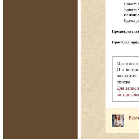
узнаем,
узнаем,
познако
будем р
Предварительна
Прогулка прох
Место встре
Откроется 
находитесь
списке
Для запис
авторизова
Екат