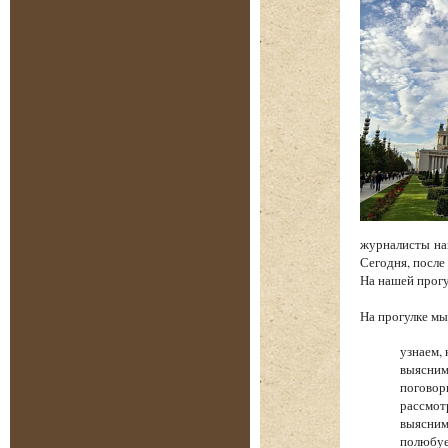
журналисты на
Сегодня, после
На нашей прог
На прогулке 
узнаем, 
выясним
поговор
рассмот
выясним
полюбуе