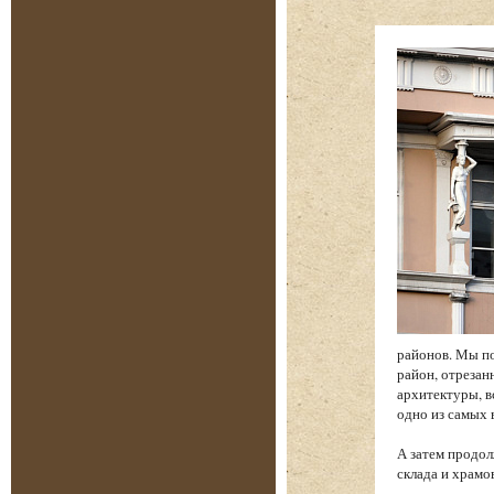
районов. Мы по
район, отреза
архитектуры, в
одно из самых
А затем продол
склада и храм