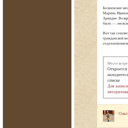
Болшевские мес
Марина Иванов
Ариадне. Возв
было — «нельзя
Вот так сошлис
гражданской во
отдохновением.
Место встре
Откроется 
находитесь
списке
Для запис
авторизова
Ольг