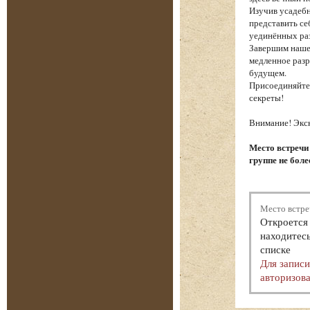
Изучив усадебн
представить се
уединённых ра
Завершим наше
медленное разр
будущем.
Присоединяйтес
секреты!
Внимание! Экск
Место встречи
группе не боле
Место встре
Откроется 
находитесь
списке
Для запис
авторизова