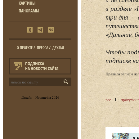
КАРТИНЫ
в разделе 
ПАНОРАМЫ
три дня — 
путешестви
«Дальние, б
О ПРОЕКТЕ
/
ПРЕССА
/
ДРУЗЬЯ
Чтобы подп
подписке на
ПОДПИСКА
НА НОВОСТИ САЙТА
Правила записи и
Дизайн -
Notamedia
2026
все
прогулки 