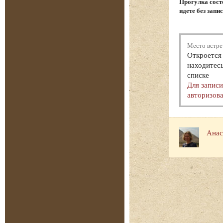
Прогулка состо
идете без запи
Место встре
Откроется 
находитесь
списке
Для запис
авторизова
Анас