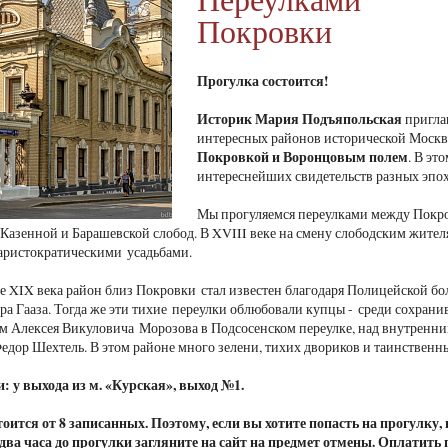
Покровки
Прогулка состоится!
Историк Мария Подъяпольская
пригла
интересных районов исторической Москвы
Покровкой и Воронцовым полем
. В эт
интереснейших свидетельств разных эпох
Мы прогуляемся переулками между Покро
Казенной и Барашевской слобод. В XVIII веке на смену слободским жител
 аристократическими усадьбами.
е XIX века район близ Покровки стал известен благодаря Полицейской бо
ра Гааза. Тогда же эти тихие переулки облюбовали купцы - среди сохра
м Алексея Викуловича Морозова в Подсосенском переулке, над внутренни
дор Шехтель. В этом районе много зелени, тихих двориков и таинственн
: у выхода из м. «Курская», выход №1.
оится от 8 записанных. Поэтому, если вы хотите попасть на прогулку
а два часа до прогулки загляните на сайт на предмет отмены. Оплатить