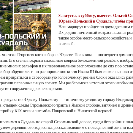
8 августа, в субботу, вместе с Ольгой 
Юрьев-Польский и Суздаль, чтобы при
Наш маршрут пройдет по двум древним г
Их роднят почтенный возраст, важная ро
также особое место сельского хозяйства 
жителей.
ачнется с Георгиевского собора в Юрьеве-Польском — последнего домонго
тыя. Его стены покрыты сплошным ковром белокаменной резьбы с изобр
ение многих рельефов и их первоначальное расположение до сих пор остают
 собор обрушился и по распоряжению князя Ивана III был сложен заново и
ам превратился в своеобразную головоломку: резные блоки оказались ра
ратили первоначальную логику. Мы разберемся в истории этого необычн
ругие сооружения древнего кремля.
т прогулка по Юрьеву-Польскому — типичному уездному городу Владими
в, отыщем следы Стромынского тракта в Ямской слободе, заглянем к дре
стройку XIX века и ансамбль Покровской и Никитской церквей.
тправимся в Суздаль по старой Стромынской дороге, среди бескрайних поле
музеем деревянного зодчества, рассказывающим о повседневной жизни вл
ужения местного села создавались из дерева, и сегодня музей позволяет у