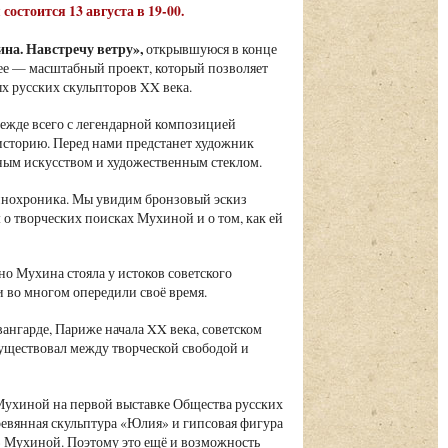
остоится 13 августа в 19-00.
на. Навстречу ветру»,
открывшуюся в конце
ее — масштабный проект, который позволяет
х русских скульпторов XX века.
жде всего с легендарной композицией
историю. Перед нами предстанет художник
вным искусством и художественным стеклом.
кинохроника. Мы увидим бронзовый эскиз
о творческих поисках Мухиной и о том, как ей
но Мухина стояла у истоков советского
и во многом опередили своё время.
вангарде, Париже начала XX века, советском
 существовал между творческой свободой и
ы Мухиной на первой выставке Общества русских
ревянная скульптура «Юлия» и гипсовая фигура
» Мухиной. Поэтому это ещё и возможность