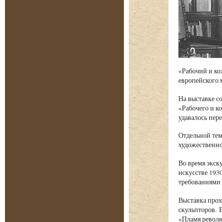
«Рабочий и ко
европейского 
На выставке с
«Рабочего и к
удавалось пер
Отдельной тем
художественно
Во время экску
искусстве 193
требованиями 
Выставка прох
скульпторов. 
«Пламя револю