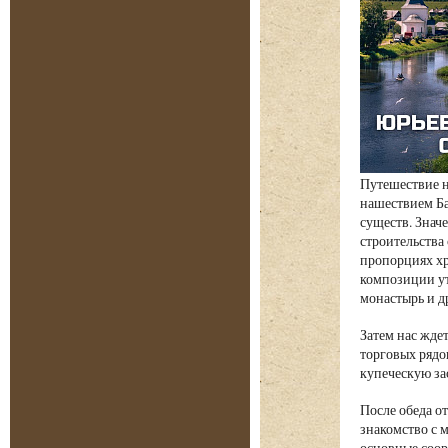
Путешествие н
нашествием Ба
существ. Знач
строительства
пропорциях хр
композиции ут
монастырь и д
Затем нас жде
торговых рядо
купеческую за
После обеда о
знакомство с 
основные соор