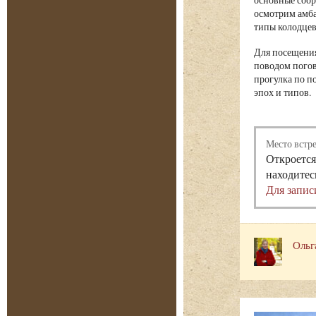
осмотрим амба
типы колодцев
Для посещения
поводом погов
прогулка по п
эпох и типов.
Место встр
Откроется
находитес
Для запис
Ольг