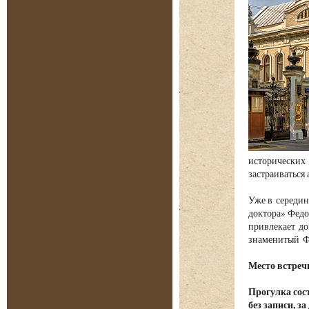
исторических 
застраиваться
Уже в середин
доктора» Федо
привлекает до
знаменитый Фе
Место встречи
Прогулка сост
без записи, з