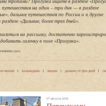
ми тропами? Прогулки ищите в разделе «Прогу
, путешествия на один – три дня — в разделе
ые», дальние путешествия по России и в другие
разделе «Дальние, более трех дней».
исаться на рассылку, достаточно зарегистриро
добавить галочку в поле «Прогулки».
изложены
здесь
 по москве
на выходные
лекции
дальние, от трех дней
св
07 августа 2026
Переулками