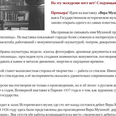
На эту экскурсию мест нет! Следующая с
Премьера!
«Вера Мухи
Идем на выставку
мая в Государственном историческом муз
заново открыть одного из самых известны
Мы привыкли связывать имя Мухиной пре
лхозница». Но выставка показывает гораздо более сложную и интересную 
масштаба, работавший с монументальной скульптурой, театром, декорати
обраны скульптуры, модели, эскизы, фотографии, архивные документы и 
олхозницы», проследим путь создания знаменитых монументов, поговорим 
едавать в камне и металле движение, энергию и ощущение времени.
ой станет малоизвестная сторона её творчества — работа со стеклом. Имен
го стеклоделия, а её эксперименты оказались удивительно современными 
рсии мы поговорим не только о произведениях, но и об эпохе: о русском а
0-х годов, Всемирной выставке в Париже 1937 года и о том, как художник
государства.
одит в залах Исторического музея, где сто лет назад состоялся дебют Вер
В 1926 году здесь были представлены два произведения Веры Мухиной: де
ции». Век спустя обе работы возвращаются на место «творческого дебюта