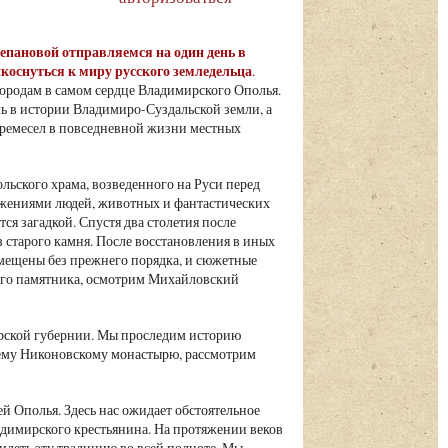
Степановой отправляемся на один день в
коснуться к миру русского земледельца
.
ородам в самом сердце Владимирского Ополья.
ль в истории Владимиро-Суздальской земли, а
и ремесел в повседневной жизни местных
льского храма, возведенного на Руси перед
ажениями людей, животных и фантастических
ся загадкой. Спустя два столетия после
з старого камня. После восстановления в иных
змещены без прежнего порядка, и сюжетные
ого памятника, осмотрим Михайловский
рской губернии. Мы проследим историю
внему Никоновскому монастырю, рассмотрим
й Ополья. Здесь нас ожидает обстоятельное
адимирского крестьянина. На протяжении веков
видеть эту традицию во всей полноте. Мы