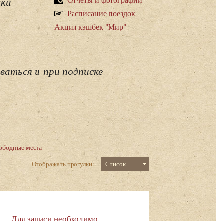
лки
Расписание поездок
Акция кэшбек "Мир"
ваться и при подписке
ободные места
Отображать прогулки:
Список
Для записи необходимо