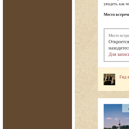
увидеть, как ч
Место встречи
Место встр
Откроется
находитес
Для запис
Гид 