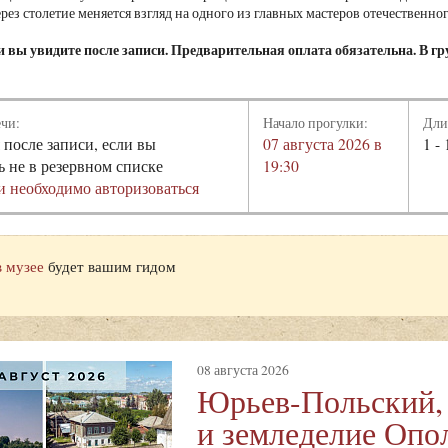
ерез столетие меняется взгляд на одного из главных мастеров отечественно
 вы увидите после записи. Предварительная оплата обязательна. В гру
ечи:
Начало прогулки:
Дли
 после записи, если вы
07 августа 2026 в
1 - 
ь не в резервном списке
19:30
и необходимо авторизоваться
в музее
будет вашим гидом
08 августа 2026
Юрьев-Польский,
и земледелие Опо