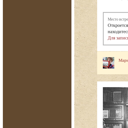
Место встр
Откроется
находитес
Для запис
Мари