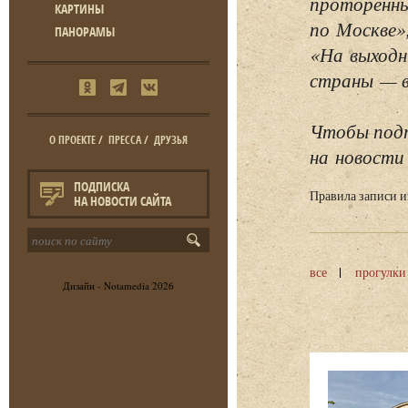
проторенны
КАРТИНЫ
по Москве»
ПАНОРАМЫ
«На выходн
страны — в 
Чтобы подп
О ПРОЕКТЕ
/
ПРЕССА
/
ДРУЗЬЯ
на новости 
ПОДПИСКА
Правила записи 
НА НОВОСТИ САЙТА
все
прогулки
Дизайн -
Notamedia
2026