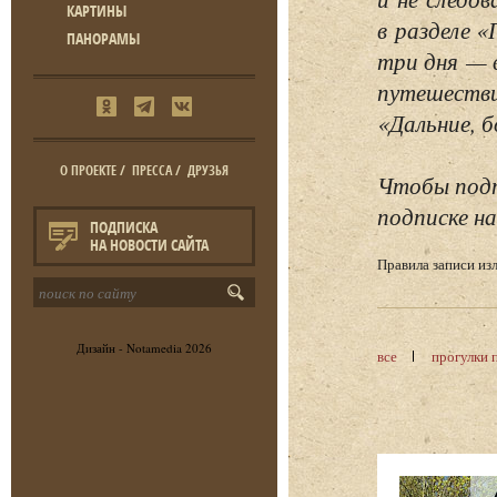
КАРТИНЫ
в разделе 
ПАНОРАМЫ
три дня — 
путешестви
«Дальние, б
О ПРОЕКТЕ
/
ПРЕССА
/
ДРУЗЬЯ
Чтобы подп
подписке на
ПОДПИСКА
НА НОВОСТИ САЙТА
Правила записи и
Дизайн -
Notamedia
2026
все
прогулки 