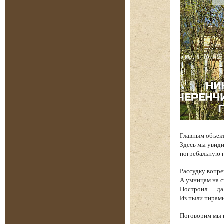
Главным объек
Здесь мы увиди
погребальную п
Рассудку вопре
А умницам на 
Построил — да 
Из пыли пирам
Поговорим мы и