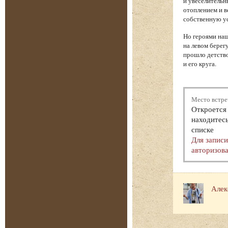
и увеселительн
отоплением и в
собственную у
Но героями наш
на левом берег
прошло детство
и его круга.
Место встре
Откроется 
находитесь
списке
Для запис
авторизова
Алек