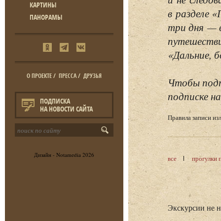
КАРТИНЫ
в разделе 
ПАНОРАМЫ
три дня — 
путешестви
«Дальние, б
О ПРОЕКТЕ
/
ПРЕССА
/
ДРУЗЬЯ
Чтобы подп
подписке на
ПОДПИСКА
НА НОВОСТИ САЙТА
Правила записи и
Дизайн -
Notamedia
2026
все
прогулки 
Экскурсии не 