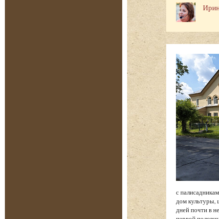
Ирин
с палисадникам
дом культуры, 
дней почти в н
первой полови