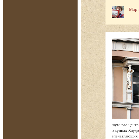
Мари
шумного центр
о купцах Хлудо
впечатляющих 