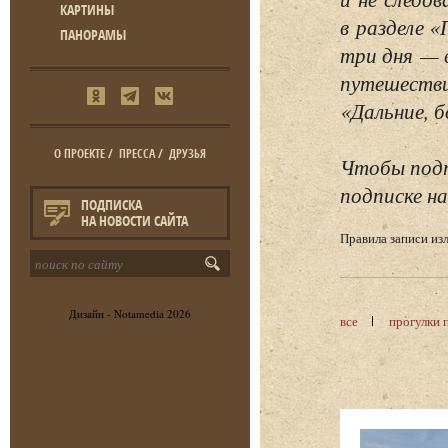
КАРТИНЫ
в разделе 
ПАНОРАМЫ
три дня — 
путешестви
«Дальние, б
О ПРОЕКТЕ
/
ПРЕССА
/
ДРУЗЬЯ
Чтобы подп
подписке на
ПОДПИСКА
НА НОВОСТИ САЙТА
Правила записи и
Дизайн -
Notamedia
2026
все
прогулки 