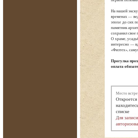
На нашей экску
временах — вед
эпохе до сих п
памятник архит
сохранил свое 
О храме, усадь
интересно — вд
«Физтех», саму
Прогулка прох
оплата обязат
Место встре
Откроется 
находитесь
списке
Для запис
авторизова