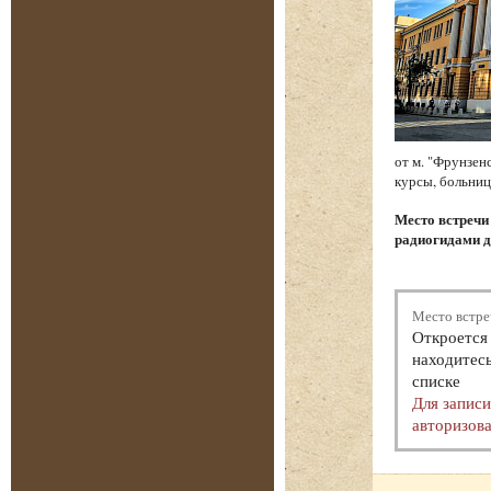
от м. "Фрунзен
курсы, больниц
Место встреч
радиогидами д
Место встре
Откроется 
находитесь
списке
Для запис
авторизова