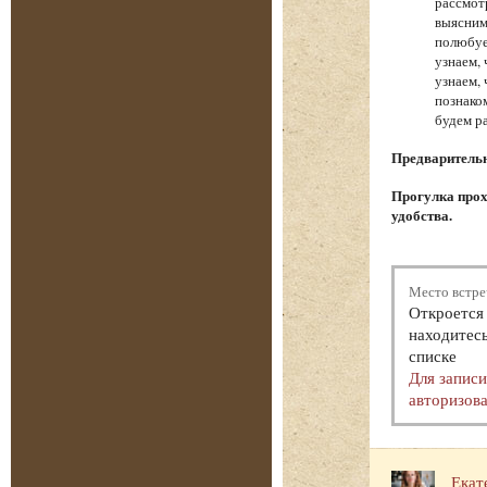
рассмот
выясним
полюбуе
узнаем,
узнаем,
познако
будем р
Предварительна
Прогулка прох
удобства.
Место встре
Откроется 
находитесь
списке
Для запис
авторизова
Екат