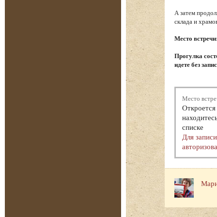
А затем продол
склада и храм
Место встречи
Прогулка состо
идете без запи
Место встре
Откроется 
находитесь
списке
Для запис
авторизова
Мари