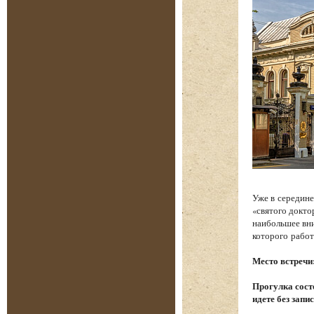
Уже в середине
«святого докто
наибольшее вни
которого работ
Место встречи
Прогулка состо
идете без запи