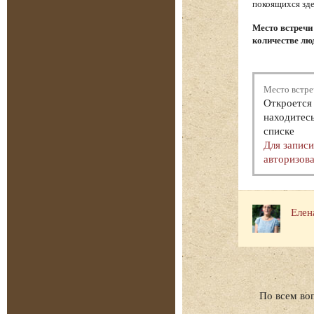
покоящихся зде
Место встречи
количестве люд
Место встре
Откроется 
находитесь
списке
Для запис
авторизова
Елен
По всем во