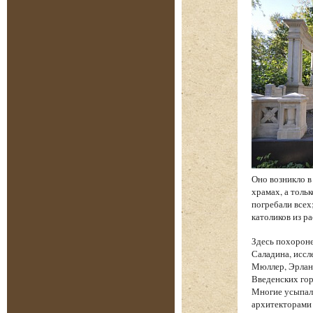
Оно возникло в
храмах, а толь
погребали всех
католиков из р
Здесь похорон
Саладина, иссл
Мюллер, Эрланг
Введенских гор
Многие усыпал
архитекторами 