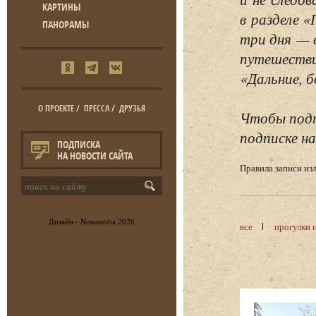
КАРТИНЫ
в разделе 
ПАНОРАМЫ
три дня — 
путешестви
«Дальние, б
О ПРОЕКТЕ
/
ПРЕССА
/
ДРУЗЬЯ
Чтобы подп
подписке на
ПОДПИСКА
НА НОВОСТИ САЙТА
Правила записи и
Дизайн -
Notamedia
2026
все
прогулки 