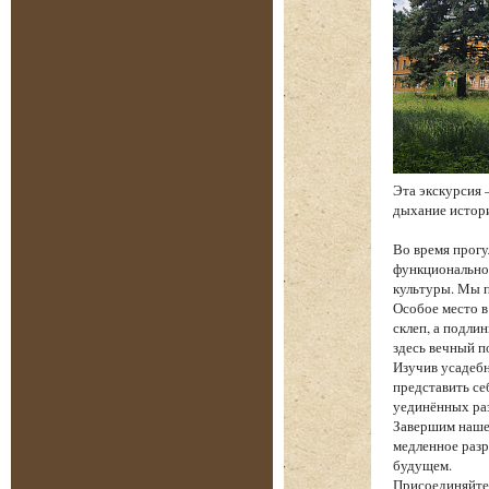
Эта экскурсия 
дыхание истори
Во время прогу
функциональнос
культуры. Мы п
Особое место в
склеп, а подли
здесь вечный п
Изучив усадебн
представить се
уединённых ра
Завершим наше
медленное разр
будущем.
Присоединяйтес