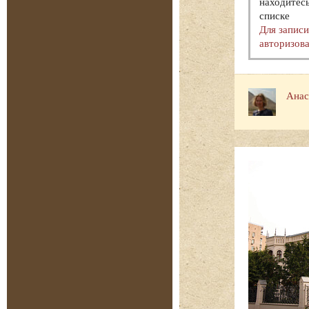
находитесь
списке
Для запис
авторизова
Анас