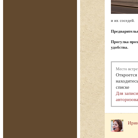
и их соседей.
Предварительна
Прогулка прох
удобства.
Место встре
Откроется 
находитесь
списке
Для запис
авторизова
Ирин