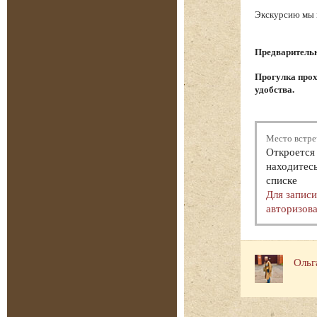
Экскурсию мы н
Предварительна
Прогулка прох
удобства.
Место встре
Откроется 
находитесь
списке
Для запис
авторизова
Ольг