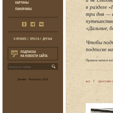
КАРТИНЫ
в разделе 
ПАНОРАМЫ
три дня — 
путешестви
«Дальние, б
О ПРОЕКТЕ
/
ПРЕССА
/
ДРУЗЬЯ
Чтобы подп
подписке на
ПОДПИСКА
НА НОВОСТИ САЙТА
Правила записи и
Дизайн -
Notamedia
2026
все
прогулки 