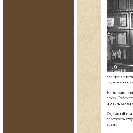
сложную и инт
скульптурой, т
На выставке со
эскиз «Рабочег
и о том, как е
Отдельной темо
советского худ
время.