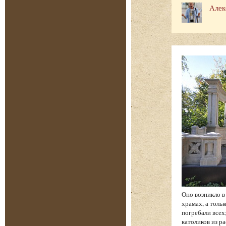
Алек
Оно возникло в
храмах, а толь
погребали всех
католиков из р