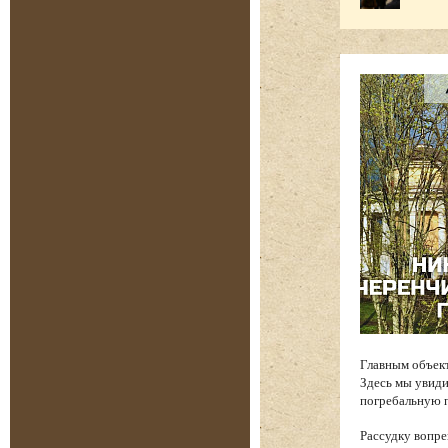
Главным объек
Здесь мы увиди
погребальную п
Рассудку вопре