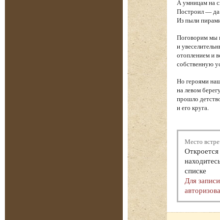
А умницам на 
Построил — да 
Из пыли пирам
Поговорим мы и
и увеселительн
отоплением и в
собственную у
Но героями наш
на левом берег
прошло детство
и его круга.
Место встре
Откроется 
находитесь
списке
Для запис
авторизова