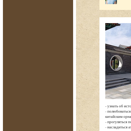
- узнать об ис
- полюбоватьс
китайским орн
- прогуляться 
- насладиться 