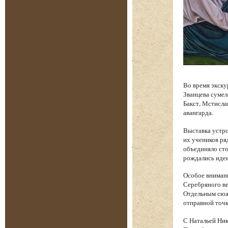
Во время экску
Званцева сумел
Бакст, Мстисла
авангарда.
Выставка устро
их учеников ря
объединяло сто
рождались идеи
Особое вниман
Серебряного ве
Отдельным сюже
отправной точк
С Натальей Ник