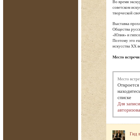
Во время экску
советском иску
творческой сво
Выставка прохо
Общества русск
«Юлия» и гипсо
Поэтому это ещ
искусства XX в
Место встречи 
Место встре
Откроется 
находитесь
списке
Для запис
авторизова
Гид 