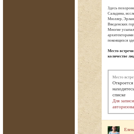
Здесь похорон
Саладина, иссл
Мюллер, Эрланг
Введенских гор
Многие усыпал
архитекторами 
покоящихся зде
Место встречи
количестве люд
Место встре
Откроется 
находитесь
списке
Для запис
авторизова
Елен