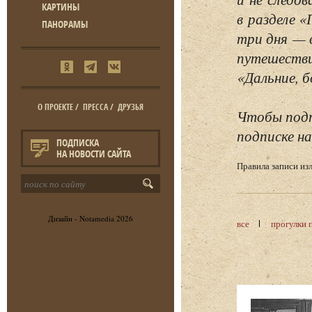
КАРТИНЫ
в разделе 
ПАНОРАМЫ
три дня — 
путешестви
«Дальние, б
О ПРОЕКТЕ
/
ПРЕССА
/
ДРУЗЬЯ
Чтобы подп
подписке на
ПОДПИСКА
НА НОВОСТИ САЙТА
Правила записи и
Дизайн -
Notamedia
2026
все
прогулки 