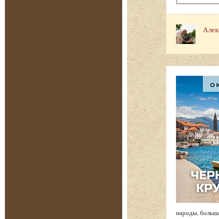
Алек
народы, больша