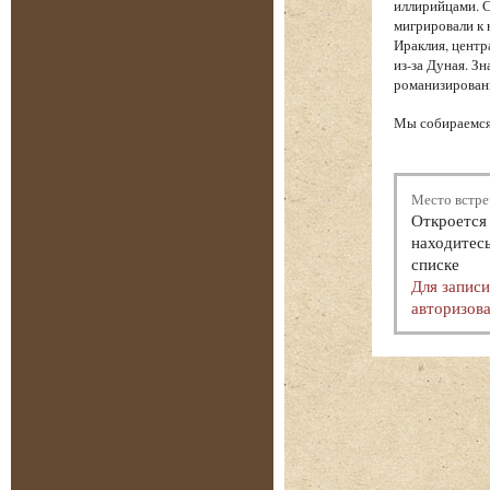
иллирийцами. С
мигрировали к 
Ираклия, центр
из-за Дуная. З
романизированн
Мы собираемся 
Место встре
Откроется 
находитесь
списке
Для запис
авторизова