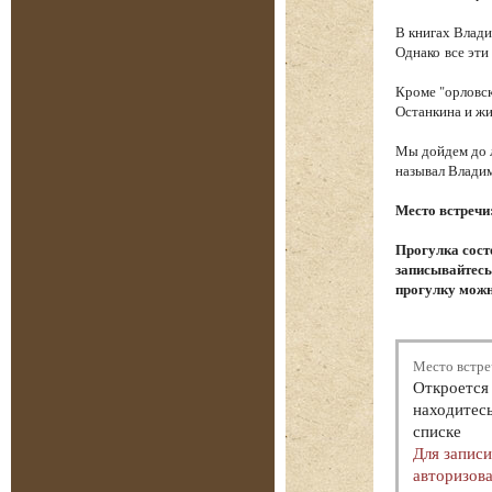
В книгах Влади
Однако все эти
Кроме "орловск
Останкина и ж
Мы дойдем до л
называл Влади
Место встречи
Прогулка сост
записывайтесь.
прогулку можн
Место встре
Откроется 
находитесь
списке
Для запис
авторизова