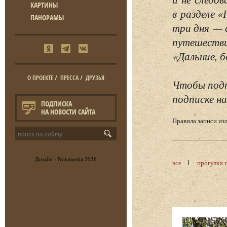
КАРТИНЫ
в разделе 
ПАНОРАМЫ
три дня — 
путешестви
«Дальние, б
О ПРОЕКТЕ
/
ПРЕССА
/
ДРУЗЬЯ
Чтобы подп
подписке на
ПОДПИСКА
НА НОВОСТИ САЙТА
Правила записи и
Дизайн -
Notamedia
2026
все
прогулки 