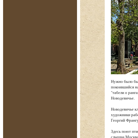
Нужно было бы
покоившийся на
"табели о ранга
Новодевичье.
Новодевичье к
художники рабо
Георгий Франгу
Здесь поют пти
слышна Москва.