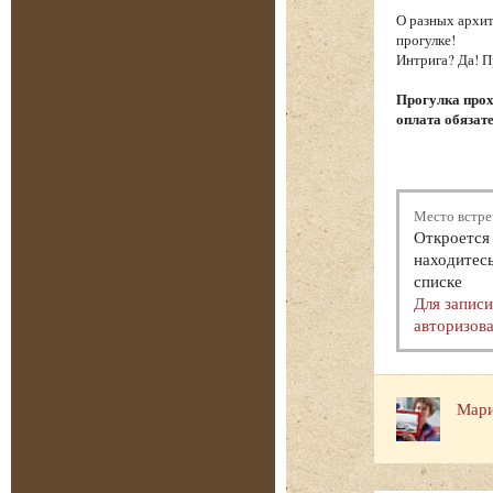
О разных архит
прогулке!
Интрига? Да! П
Прогулка прох
оплата обязат
Место встре
Откроется 
находитесь
списке
Для запис
авторизова
Мари