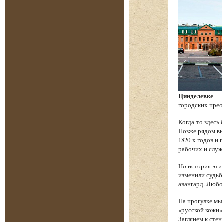
Цинделевке
— 
городских прео
Когда-то здесь
Позже рядом в
1820-х годов и
рабочих и служ
Но история эти
изменили судьб
авангард. Любо
На прогулке мы
«русской кожи»
Заглянем к сте