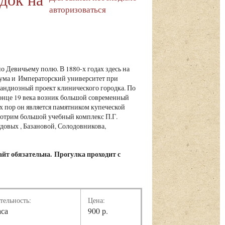
авторизоваться
о Девичьему полю. В 1880-х годах здесь на
дума и Императорский университет при
андиозный проект клинического городка. По
конце 19 века возник большой современный
х пор он является памятником купеческой
мотрим большой учебный комплекс П.Г.
овых , Базановой, Солодовникова,
айт обязательна.
Прогулка проходит с
тельность:
Цена:
аса
900 р.