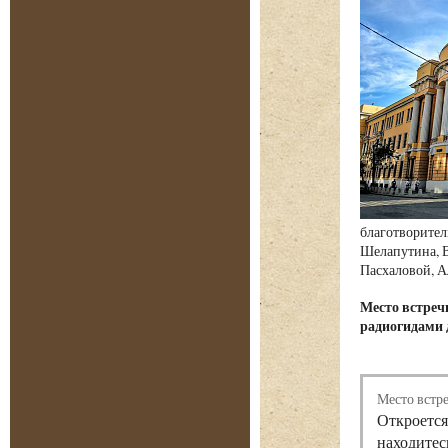
благотворител
Шелапутина, В
Пасхаловой, А
Место встре
радиогидами 
Место встр
Откроется
находитес