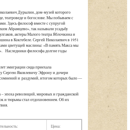
иколаевич Дурылин, дом-музей которого
е, театроведе и богослове. Мы побываем с
ми. Здесь философ вместе с супругой
ским Абрамцево», так называли усадьбу
улгаков, актеры Малого театра Яблочкина и
ина в Коктебеле. Сергей Николаевич в 1951
ками цветущей маслины: «В память Макса мы
ом». Наследники философа долгие годы
 лет эмиграции сюда приехала
жу Сергею Яковлевичу Эфрону и дочери
сомнений и раздумий, итогом которых было —
а – эпоха революций, мировых и гражданской
лок и тюрьмы стал отдохновением. Об их
твия.
тельность:
Цена: