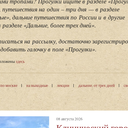
ми тропами? Прогулки ищите в разделе «Прогу
, путешествия на один – три дня — в разделе
ые», дальние путешествия по России и в другие
разделе «Дальние, более трех дней».
исаться на рассылку, достаточно зарегистриро
добавить галочку в поле «Прогулки».
изложены
здесь
 по москве
на выходные
лекции
дальние, от трех дней
св
08 августа 2026
Клинический горо