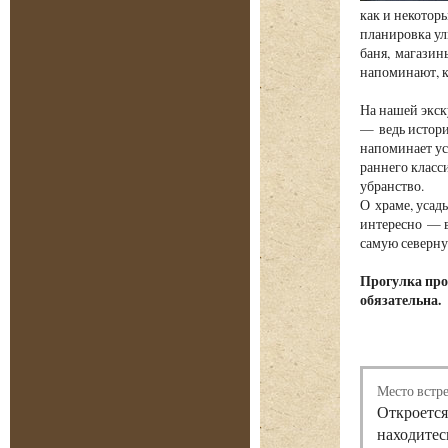
как и некотор
планировка ул
баня, магазин
напоминают, к
На нашей экск
— ведь истори
напоминает ус
раннего класс
убранство.
О храме, усад
интересно — в
самую северну
Прогулка про
обязательна.
Место встр
Откроется
находитес