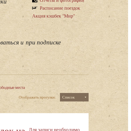
лки
Расписание поездок
Акция кэшбек "Мир"
ваться и при подписке
ободные места
Отображать прогулки:
Список
док на
Для записи необходимо