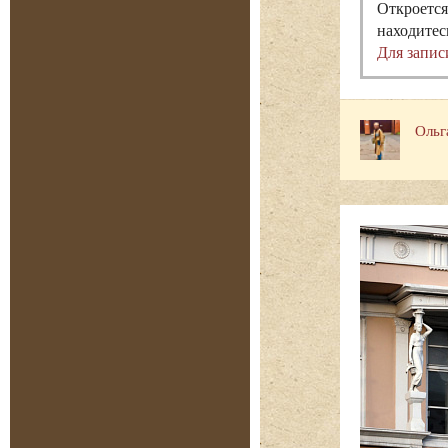
Откроется
находитес
Для запис
Ольг