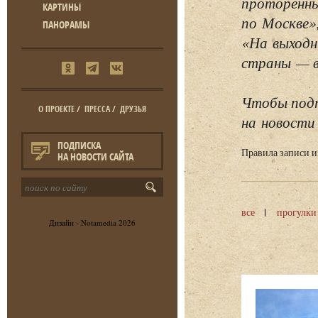
проторенны
КАРТИНЫ
по Москве»
ПАНОРАМЫ
«На выходн
страны — в 
Чтобы подп
О ПРОЕКТЕ
/
ПРЕССА
/
ДРУЗЬЯ
на новости 
ПОДПИСКА
Правила записи 
НА НОВОСТИ САЙТА
все
прогулки
Дизайн -
Notamedia
2026