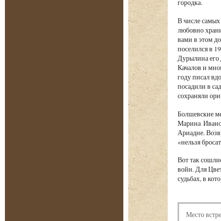
городка.
В числе самых
любовно храни
вами в этом д
поселился в 1
Дурылина его 
Качалов и мно
году писал вд
посадили в са
сохраняли ори
Болшевские ме
Марина Иванов
Ариадне. Воз
«нельзя бросат
Вот так сошли
войн. Для Цве
судьбах, в ко
Место встр