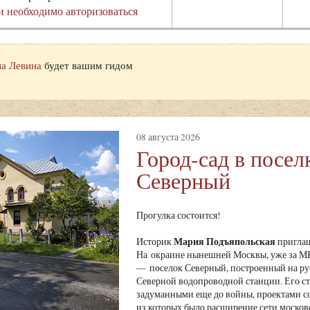
и необходимо авторизоваться
а Левина
будет вашим гидом
08 августа 2026
Город-сад в посел
Северный
Прогулка состоится!
Мария Подъяпольская
Историк
приглаш
На окраине нынешней Москвы, уже за МК
— поселок Северный, построенный на ру
Северной водопроводной станции. Его ст
задуманными еще до войны, проектами с
из которых было расширение сети москов