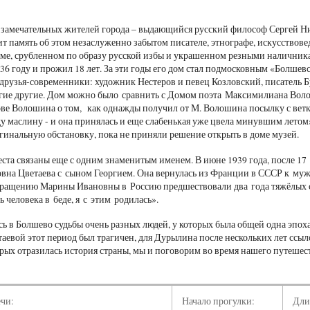
 замечательных жителей города – выдающийся русский философ Сергей Н
т память об этом незаслуженно забытом писателе, этнографе, искусствовед
оме, срубленном по образу русской избы и украшенном резными наличника
936 году и прожил 18 лет. За эти годы его дом стал подмосковным «Болшев
друзья-современники: художник Нестеров и певец Козловский, писатель Б
гие другие. Дом можно было сравнить с Домом поэта Максимилиана Волош
ове Волошина о том, как однажды получил от М. Волошина посылку с вет
ду маслину - и она принялась и еще слабенькая уже цвела минувшим лет
гинальную обстановку, пока не приняли решение открыть в доме музей.
ста связаны еще с одним знаменитым именем. В июне 1939 года, после 17
на Цветаева с сыном Георгием. Она вернулась из Франции в СССР к му
вращению Марины Ивановны в Россию предшествовали два года тяжёлых 
ь человека в беде, я с этим родилась».
сь в Болшево судьбы очень разных людей, у которых была общей одна эпох
таевой этот период был трагичен, для Дурылина после нескольких лет ссы
торых отразилась история страны, мы и поговорим во время нашего путешес
ечи:
Начало прогулки:
Дли