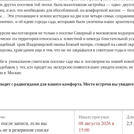
ых других поселков той эпохи, была малоэтажная застройка — одно- двухэ
иц, и все, что необходимо для обособленной, но комфортной жизни — боль
ы… Эти утопающие в зелени коттеджи на две или четыре семьи, сохранивш
онечно, и об идеях города-сада, которыми были увлечены наши архитект
урсии мы поговорим не только о поселке Северный и московском водопров
чески эта территория относилась к известной и некогда блистательной уса
адебный храм Владимирской иконы Божьей матери, стоящий на самой окр
ицизма, храм ценен еще и тем, что он не закрывался в советские годы и п
ьбе и уникальном советском поселке-саде мы и поговорим на нашей новой
добавок у тех, кто придет на экскурсию появится шанс увидеть новую, не
ю в Москве.
ходит с радиогидами для вашего комфорта. Место встречи вы увидите
ечи:
Начало прогулки:
Дли
 после записи, если вы
08 августа 2026 в
2,5
ь не в резервном списке
15:00