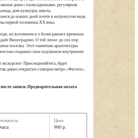
тажные дома с палисадниками, регулярная
ница, дом культуры, школа,
иеся до наших дней почти в нетронутом виде,
оры первой половины ХХ века.
оде, но вспомним и о более ранних временах
дьбе Виноградово. О той эпохе до сих пор
аине поселка. Этот памятник архитектуры
олностью сохранил свое подлинное внутреннее
 экскурсии! Присоединяйтесь, будет
 так давно открытую станцию метро «Физтех»,
 после записи. Предварительная оплата
тельность:
Цена:
 часа
900 р.