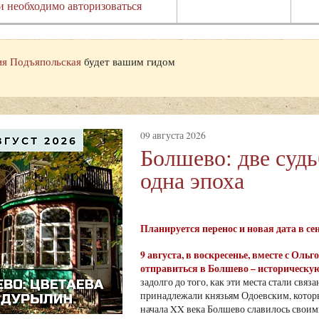
и необходимо авторизоваться
я Подъяпольская
будет вашим гидом
09 августа 2026
Болшево: две суд
одна эпоха
Планируется перенос и новая дата в с
9 августа
, в воскресенье, вместе с Ол
отправиться в Болшево – историческую
задолго до того, как эти места стали св
принадлежали князьям Одоевским, которы
начала XX века Болшево славилось своими