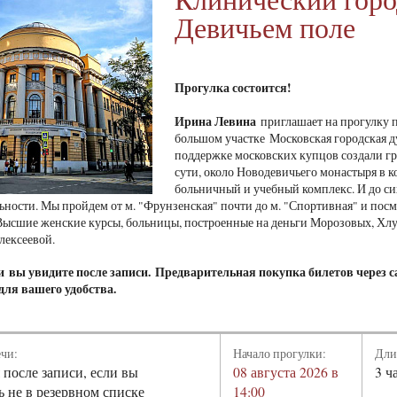
Девичьем поле
Прогулка состоится!
Ирина Левина
приглашает на прогулку п
большом участке Московская городская 
поддержке московских купцов создали гр
сути, около Новодевичьего монастыря в 
больничный и учебный комплекс. И до си
ьности. Мы пройдем от м. "Фрунзенская" почти до м. "Спортивная" и пос
ысшие женские курсы, больницы, построенные на деньги Морозовых, Хлуд
лексеевой.
чи
вы увидите после записи.
Предварительная покупка билетов через с
для вашего удобства.
ечи:
Начало прогулки:
Дли
 после записи, если вы
08 августа 2026 в
3 ч
ь не в резервном списке
14:00