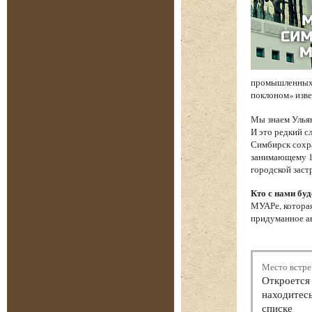
промышленных 
поклоном» изв
Мы знаем Ульян
И это редкий с
Симбирск сохр
занимающему 17
городской заст
Кто с нами буд
МУАРе, которая
придуманное ав
Место встре
Откроется 
находитесь
списке