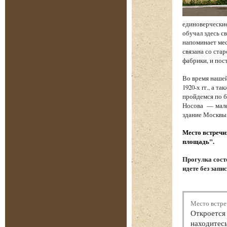
единоверческие
обучал здесь с
напоминает мес
связана со стар
фабрики, и по
Во время наше
1920-х гг., а 
пройдемся по б
Носова — мале
здание Москвы
Место встречи
площадь".
Прогулка состо
идете без запи
Место встре
Откроется 
находитесь