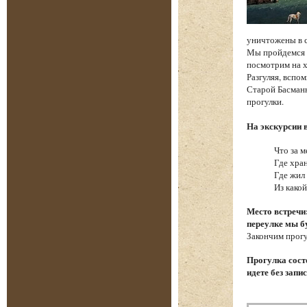
уничтожены в 
Мы пройдемся п
посмотрим на х
Разгуляя, вспо
Старой Басманн
прогулки.
На экскурсии 
Что за м
Где хра
Где жил
Из како
Место встречи
переулке мы б
Закончим прогу
Прогулка состо
идете без запи