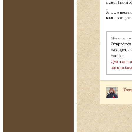
музей. Таким о
А после посети
книги, которые
Место встре
Откроется 
находитесь
списке
Для запис
авторизова
Юлия