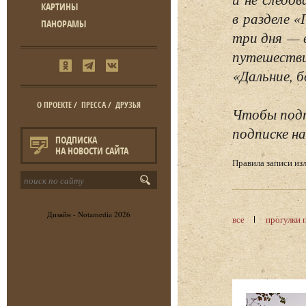
КАРТИНЫ
в разделе 
ПАНОРАМЫ
три дня — 
путешестви
«Дальние, б
О ПРОЕКТЕ
/
ПРЕССА
/
ДРУЗЬЯ
Чтобы подп
подписке на
ПОДПИСКА
НА НОВОСТИ САЙТА
Правила записи и
Дизайн -
Notamedia
2026
все
прогулки 