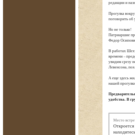
редакции и наз
Прогулка вокру
поговорить об 
Но не только!
Патриаршие пру
Федор Осипови
В работах Шехт
времени – пред
увидим срезу 
Левенсона, пох
А еще здесь жи
нашей прогулки
Предварительн
удобства. В гр
Место встре
Откроется 
находитесь