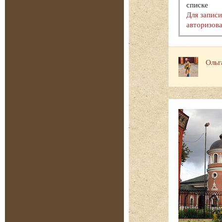
списке
Для запис
авторизова
Ольг