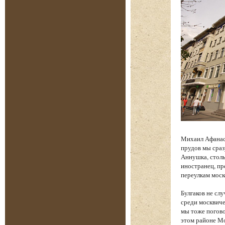
Михаил Афанась
прудов мы сраз
Аннушка, столь
иностранец, п
переулкам моск
Булгаков не сл
среди москвиче
мы тоже погово
этом районе Мо