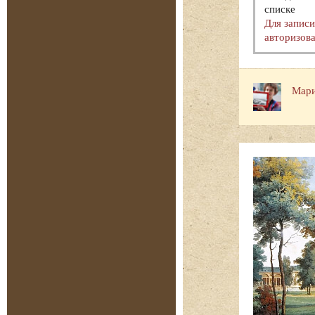
списке
Для запис
авторизова
Мари