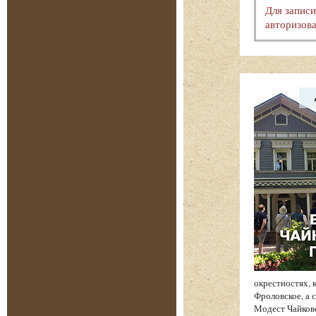
Для запис
авторизова
окрестностях, 
Фроловское, а 
Модест Чайков