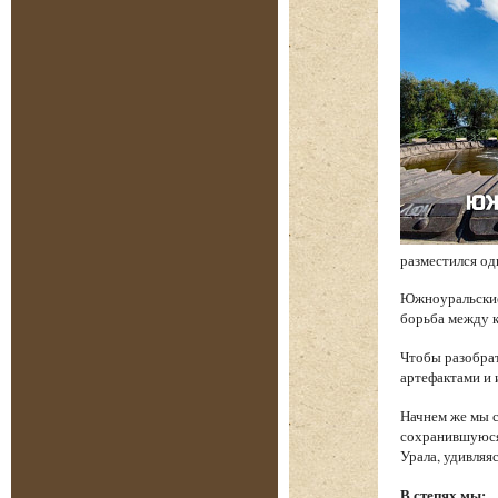
разместился од
Южноуральские 
борьба между к
Чтобы разобрат
артефактами и 
Начнем же мы с
сохранившуюся 
Урала, удивляя
В степях мы: