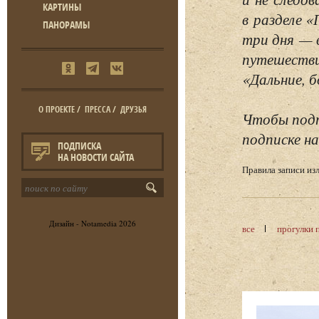
КАРТИНЫ
в разделе 
ПАНОРАМЫ
три дня — 
путешестви
«Дальние, б
О ПРОЕКТЕ
/
ПРЕССА
/
ДРУЗЬЯ
Чтобы подп
подписке на
ПОДПИСКА
НА НОВОСТИ САЙТА
Правила записи и
Дизайн -
Notamedia
2026
все
прогулки 