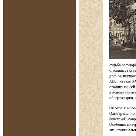
судьба государ
столицы стал с
драйва, неукро
XIX – начале Х
столицу по сей
в основу знаме
обсерватория, 
Об этом и мног
Одновременно с
советской, сов
Особенно интер
экзистенциаль