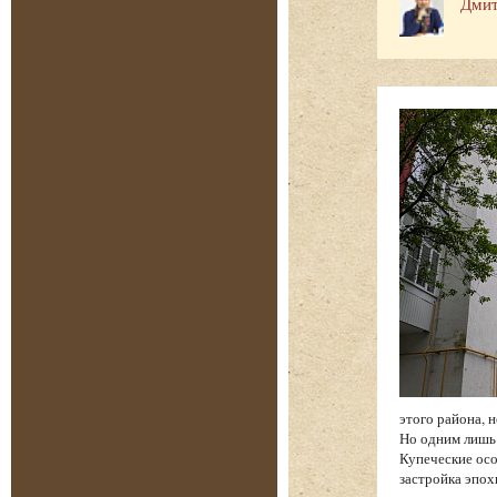
Дмит
этого района, 
Но одним лишь
Купеческие осо
застройка эпох