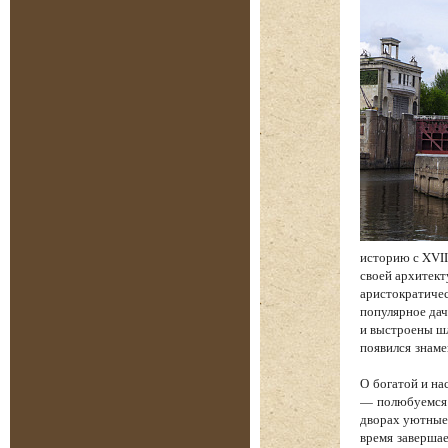
историю с XVII
своей архитект
аристократичес
популярное дач
и выстроены шл
появился знам
О богатой и на
— полюбуемся 
дворах уютные 
время завершае