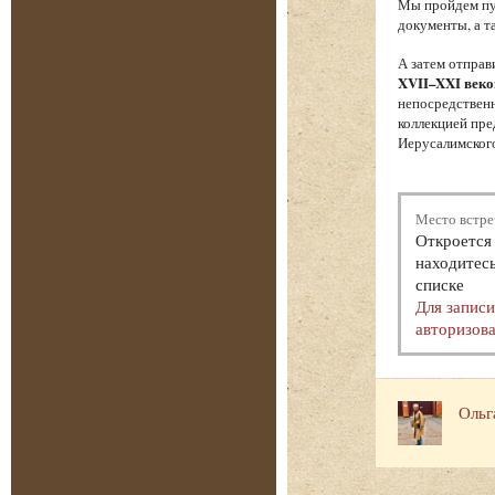
Мы пройдем пут
документы, а т
А затем отпра
XVII–XXI веко
непосредственн
коллекцией пре
Иерусалимского
Место встре
Откроется 
находитесь
списке
Для запис
авторизова
Ольг