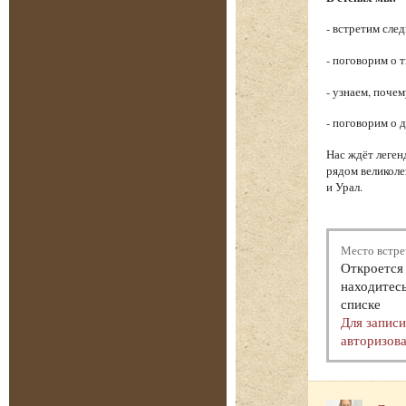
- встретим сле
- поговорим о 
- узнаем, поче
- поговорим о 
Нас ждёт леген
рядом великоле
и Урал.
Место встре
Откроется 
находитесь
списке
Для запис
авторизова