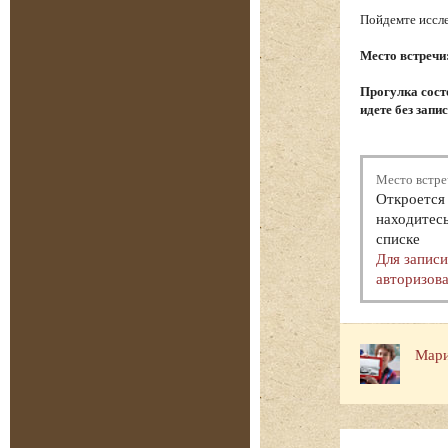
Пойдемте иссле
Место встречи
Прогулка состо
идете без запи
Место встре
Откроется 
находитесь
списке
Для запис
авторизова
Мари