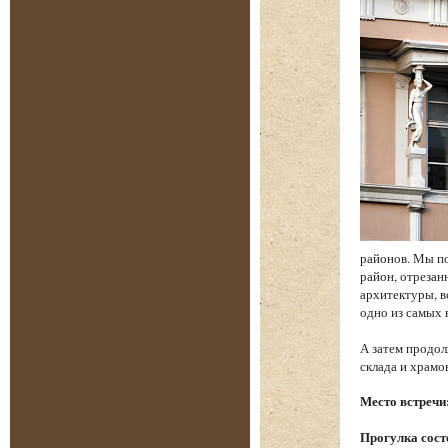
районов. Мы по
район, отреза
архитектуры, в
одно из самых
А затем продол
склада и храм
Место встречи
Прогулка состо