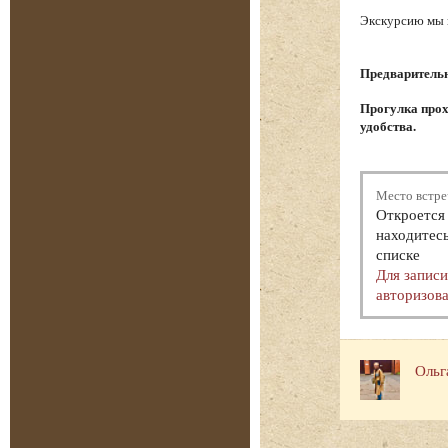
Экскурсию мы н
Предварительна
Прогулка прох
удобства.
Место встре
Откроется 
находитесь
списке
Для запис
авторизова
Ольг