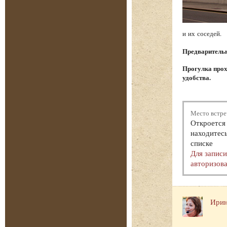
и их соседей.
Предварительна
Прогулка прох
удобства.
Место встре
Откроется 
находитесь
списке
Для запис
авторизова
Ирин