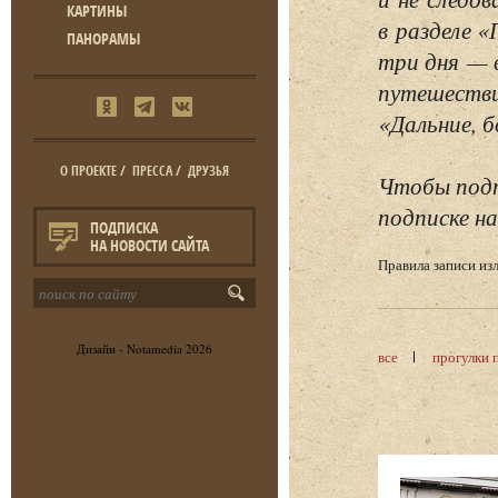
КАРТИНЫ
в разделе 
ПАНОРАМЫ
три дня — 
путешестви
«Дальние, б
О ПРОЕКТЕ
/
ПРЕССА
/
ДРУЗЬЯ
Чтобы подп
подписке на
ПОДПИСКА
НА НОВОСТИ САЙТА
Правила записи и
Дизайн -
Notamedia
2026
все
прогулки 