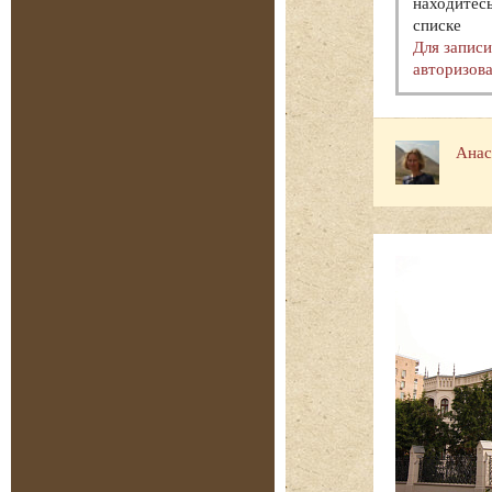
находитесь
списке
Для запис
авторизова
Анас