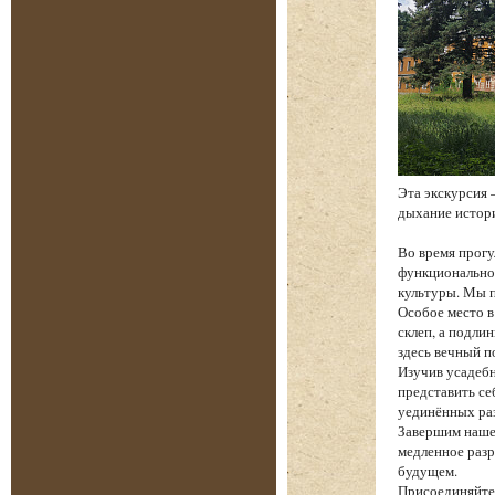
Эта экскурсия 
дыхание истори
Во время прогу
функциональнос
культуры. Мы п
Особое место в
склеп, а подли
здесь вечный п
Изучив усадебн
представить се
уединённых ра
Завершим наше
медленное разр
будущем.
Присоединяйтес